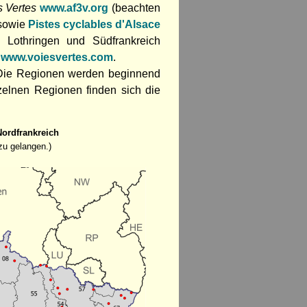
s Vertes
www.af3v.org
(beachten
 sowie
Pistes cyclables d'Alsace
 Lothringen und Südfrankreich
r
www.voiesvertes.com
.
: Die Regionen werden beginnend
zelnen Regionen finden sich die
Nordfrankreich
zu gelangen.)