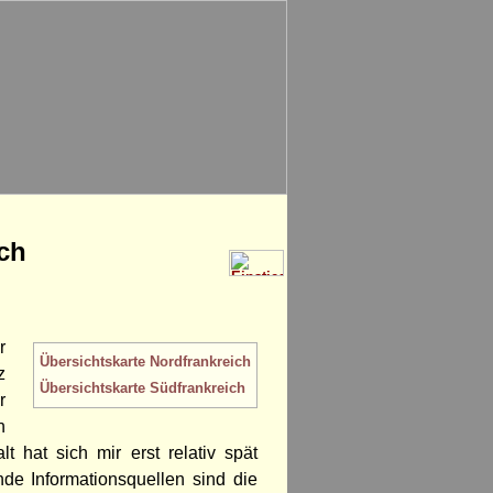
ch
r
Übersichtskarte Nordfrankreich
z
Übersichtskarte Südfrankreich
r
n
 hat sich mir erst relativ spät
de Informationsquellen sind die