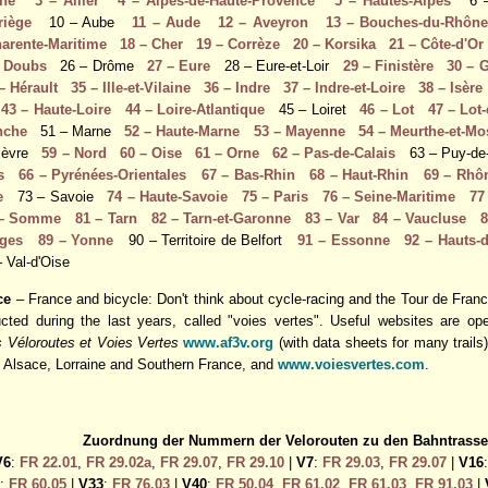
sne
3 – Allier
4 – Alpes-de-Haute-Provence
5 – Hautes-Alpes
6 – 
riège
10 – Aube
11 – Aude
12 – Aveyron
13 – Bouches-du-Rhôn
harente-Maritime
18 – Cher
19 – Corrèze
20 – Korsika
21 – Côte-d'Or
– Doubs
26 – Drôme
27 – Eure
28 – Eure-et-Loir
29 – Finistère
30 – 
– Hérault
35 – Ille-et-Vilaine
36 – Indre
37 – Indre-et-Loire
38 – Isère
e
43 – Haute-Loire
44 – Loire-Atlantique
45 – Loiret
46 – Lot
47 – Lot
nche
51 – Marne
52 – Haute-Marne
53 – Mayenne
54 – Meurthe-et-Mo
ièvre
59 – Nord
60 – Oise
61 – Orne
62 – Pas-de-Calais
63 – Puy-d
s
66 – Pyrénées-Orientales
67 – Bas-Rhin
68 – Haut-Rhin
69 – Rhô
e
73 – Savoie
74 – Haute-Savoie
75 – Paris
76 – Seine-Maritime
77
 – Somme
81 – Tarn
82 – Tarn-et-Garonne
83 – Var
84 – Vaucluse
8
sges
89 – Yonne
90 – Territoire de Belfort
91 – Essonne
92 – Hauts-
 Val-d'Oise
ce
– France and bicycle: Don't think about cycle-racing and the Tour de France 
cted during the last years, called "voies vertes". Useful websites are o
 Véloroutes et Voies Vertes
www.af3v.org
(with data sheets for many trails
 Alsace, Lorraine and Southern France, and
www.voiesvertes.com
.
Zuordnung der Nummern der Velorouten zu den Bahntrass
V6
:
FR 22.01
,
FR 29.02a
,
FR 29.07
,
FR 29.10
|
V7
:
FR 29.03
,
FR 29.07
|
V16
:
FR 60.05
|
V33
:
FR 76.03
|
V40
:
FR 50.04
,
FR 61.02
,
FR 61.03
,
FR 91.03
|