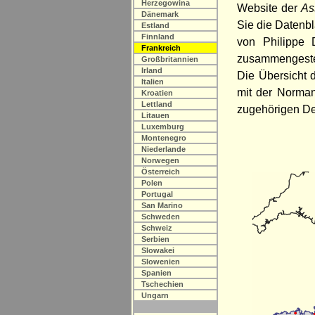
Herzegowina
Website der
As
Dänemark
Sie die Datenbl
Estland
Finnland
von Philippe 
Frankreich
zusammengestel
Großbritannien
Irland
Die Übersicht 
Italien
mit der Norman
Kroatien
Lettland
zugehörigen De
Litauen
Luxemburg
Montenegro
Niederlande
Norwegen
Österreich
Polen
Portugal
San Marino
Schweden
Schweiz
Serbien
Slowakei
Slowenien
Spanien
Tschechien
Ungarn