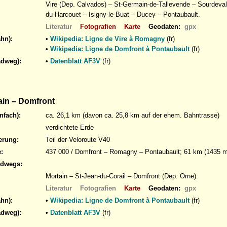
Vire (Dep. Calvados) – St-Germain-de-Tallevende – Sourdeval 
du-Harcouet – Isigny-le-Buat – Ducey – Pontaubault.
Literatur
Fotografien
Karte
Geodaten:
gpx
hn):
•
Wikipedia: Ligne de Vire à Romagny
(fr)
•
Wikipedia: Ligne de Domfront à Pontaubault
(fr)
adweg):
•
Datenblatt AF3V
(fr)
in – Domfront
nfach):
ca. 26,1 km (davon ca. 25,8 km auf der ehem. Bahntrasse)
verdichtete Erde
erung:
Teil der Veloroute V40
:
437 000 / Domfront – Romagny – Pontaubault; 61 km (1435 
adwegs:
Mortain – St-Jean-du-Corail – Domfront (Dep. Orne).
Literatur
Fotografien
Karte
Geodaten:
gpx
hn):
•
Wikipedia: Ligne de Domfront à Pontaubault
(fr)
adweg):
•
Datenblatt AF3V
(fr)