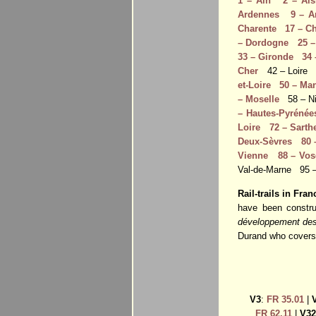
1 – Ain
2 – Ai
Ardennes
9 – A
Charente
17 – C
– Dordogne
25 
33 – Gironde
34 
Cher
42 – Loir
et-Loire
50 – Ma
– Moselle
58 – N
– Hautes-Pyrénée
Loire
72 – Sarth
Deux-Sèvres
80
Vienne
88 – Vo
Val-de-Marne 95 –
Rail-trails in Fran
have been constru
développement des
Durand who covers
V3
:
FR 35.01
|
FR 62.11
|
V32