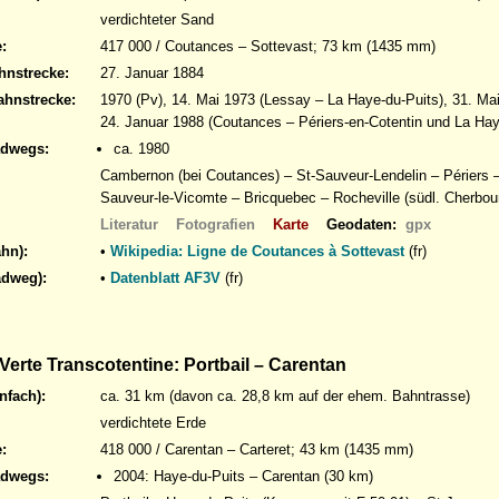
verdichteter Sand
:
417 000 / Coutances – Sottevast; 73 km (1435 mm)
hnstrecke:
27. Januar 1884
ahnstrecke:
1970 (Pv), 14. Mai 1973 (Lessay – La Haye-du-Puits), 31. Mai
24. Januar 1988 (Coutances – Périers-en-Cotentin und La Hay
adwegs:
ca. 1980
Cambernon (bei Coutances) – St-Sauveur-Lendelin – Périers 
Sauveur-le-Vicomte – Bricquebec – Rocheville (südl. Cherbou
Literatur
Fotografien
Karte
Geodaten:
gpx
hn):
•
Wikipedia: Ligne de Coutances à Sottevast
(fr)
adweg):
•
Datenblatt AF3V
(fr)
Verte Transcotentine: Portbail – Carentan
nfach):
ca. 31 km (davon ca. 28,8 km auf der ehem. Bahntrasse)
verdichtete Erde
:
418 000 / Carentan – Carteret; 43 km (1435 mm)
adwegs:
2004: Haye-du-Puits – Carentan (30 km)