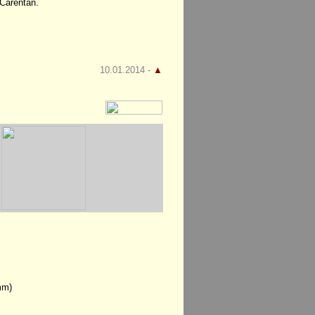
 Carentan.
10.01.2014 -
▲
mm)