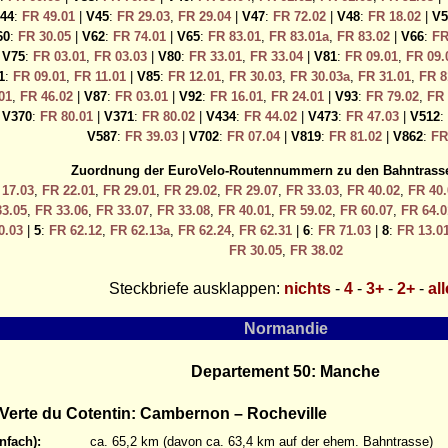
44
:
FR 49.01
|
V45
:
FR 29.03
,
FR 29.04
|
V47
:
FR 72.02
|
V48
:
FR 18.02
|
V5
60
:
FR 30.05
|
V62
:
FR 74.01
|
V65
:
FR 83.01
,
FR 83.01a
,
FR 83.02
|
V66
:
FR
|
V75
:
FR 03.01
,
FR 03.03
|
V80
:
FR 33.01
,
FR 33.04
|
V81
:
FR 09.01
,
FR 09.
1
:
FR 09.01
,
FR 11.01
|
V85
:
FR 12.01
,
FR 30.03
,
FR 30.03a
,
FR 31.01
,
FR 8
01
,
FR 46.02
|
V87
:
FR 03.01
|
V92
:
FR 16.01
,
FR 24.01
|
V93
:
FR 79.02
,
FR 
|
V370
:
FR 80.01
|
V371
:
FR 80.02
|
V434
:
FR 44.02
|
V473
:
FR 47.03
|
V512
:
V587
:
FR 39.03
|
V702
:
FR 07.04
|
V819
:
FR 81.02
|
V862
:
FR
Zuordnung der EuroVelo-Routennummern zu den Bahntras
 17.03
,
FR 22.01
,
FR 29.01
,
FR 29.02
,
FR 29.07
,
FR 33.03
,
FR 40.02
,
FR 40.
3.05
,
FR 33.06
,
FR 33.07
,
FR 33.08
,
FR 40.01
,
FR 59.02
,
FR 60.07
,
FR 64.0
0.03
|
5
:
FR 62.12
,
FR 62.13a
,
FR 62.24
,
FR 62.31
|
6
:
FR 71.03
|
8
:
FR 13.0
FR 30.05
,
FR 38.02
Steckbriefe ausklappen:
nichts
-
4
-
3+
-
2+
-
al
Normandie
Departement 50: Manche
Verte du Cotentin: Cambernon – Rocheville
nfach):
ca. 65,2 km (davon ca. 63,4 km auf der ehem. Bahntrasse)