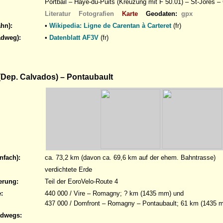
Portbail – Haye-du-Puits (Kreuzung mit F 50.01) – St-Jores –
Literatur
Fotografien
Karte
Geodaten:
gpx
hn):
•
Wikipedia: Ligne de Carentan à Carteret
(fr)
adweg):
•
Datenblatt AF3V
(fr)
(Dep. Calvados) – Pontaubault
nfach):
ca. 73,2 km (davon ca. 69,6 km auf der ehem. Bahntrasse)
verdichtete Erde
erung:
Teil der EoroVelo-Route 4
:
440 000 / Vire – Romagny; ? km (1435 mm) und
437 000 / Domfront – Romagny – Pontaubault; 61 km (1435 
adwegs: