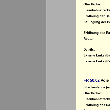
Oberfläche:
Eisenbahnstrecke
Eröffnung der Ba
Stilllegung der B
Eröffnung des R
Route:
Details:
Externe Links (Ba
Externe Links (R
FR 50.02
Voie 
Streckenlänge (ei
Oberfläche:
Eisenbahnstrecke
Eröffnung des R