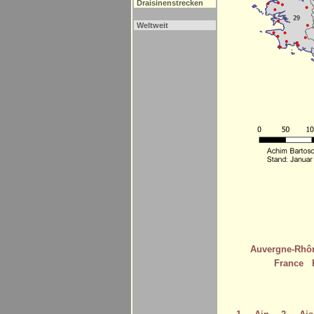
Draisinenstrecken
Weltweit
Auvergne-Rhô
France