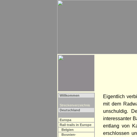
Willkommen
Eigentlich ver
mit dem Radwan
Streckenverzeichnis
Deutschland
unschuldig. D
interessanter 
Europa
Rail-trails in Europe
entlang von Ka
Belgien
erschlossen un
Bosnien-