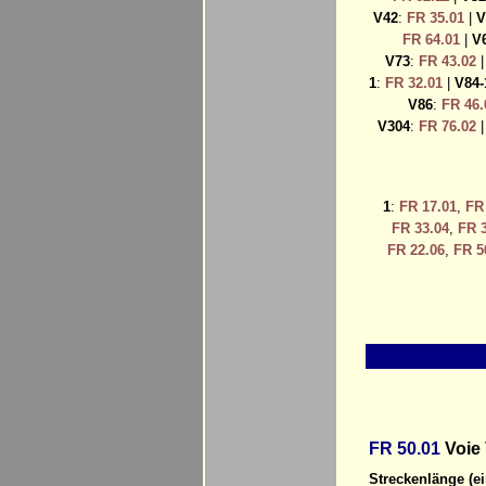
V42
:
FR 35.01
|
V
FR 64.01
|
V
V73
:
FR 43.02
1
:
FR 32.01
|
V84-
V86
:
FR 46.
V304
:
FR 76.02
1
:
FR 17.01
,
FR
FR 33.04
,
FR 3
FR 22.06
,
FR 5
FR 50.01
Voie 
Streckenlänge (ei