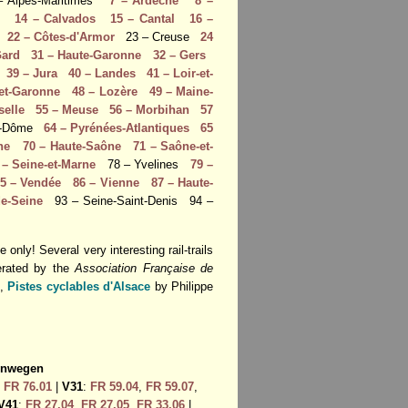
Alpes-Maritimes
7 – Ardèche
8 –
e
14 – Calvados
15 – Cantal
16 –
22 – Côtes-d'Armor
23 – Creuse
24
Gard
31 – Haute-Garonne
32 – Gers
39 – Jura
40 – Landes
41 – Loir-et-
-et-Garonne
48 – Lozère
49 – Maine-
selle
55 – Meuse
56 – Morbihan
57
e-Dôme
64 – Pyrénées-Atlantiques
65
ne
70 – Haute-Saône
71 – Saône-et-
 – Seine-et-Marne
78 – Yvelines
79 –
5 – Vendée
86 – Vienne
87 – Haute-
de-Seine
93 – Seine-Saint-Denis 94 –
only! Several very interesting rail-trails
perated by the
Association Française de
),
Pistes cyclables d'Alsace
by Philippe
enwegen
:
FR 76.01
|
V31
:
FR 59.04
,
FR 59.07
,
V41
:
FR 27.04
,
FR 27.05
,
FR 33.06
|