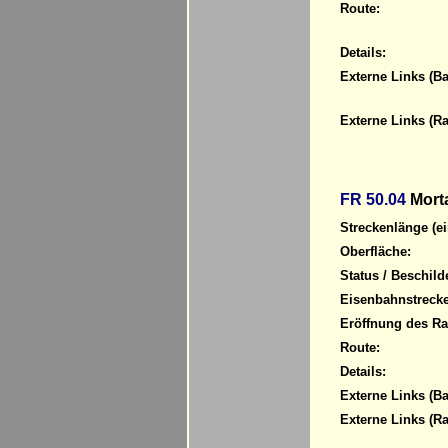
Route:
Details:
Externe Links (Ba
Externe Links (R
FR 50.04
Morta
Streckenlänge (ei
Oberfläche:
Status / Beschild
Eisenbahnstrecke
Eröffnung des R
Route:
Details:
Externe Links (Ba
Externe Links (R