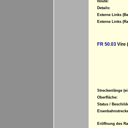
Route:
Details:
Externe Links (Ba
Externe Links (R
FR 50.03
Vire 
Streckenlänge (ei
Oberfläche:
Status / Beschild
Eisenbahnstrecke
Eröffnung des R