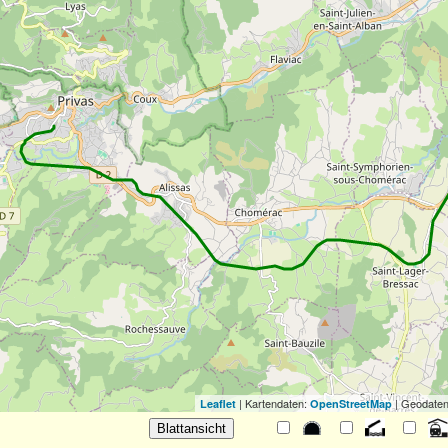
| Kartendaten:
| Geodaten
Leaflet
OpenStreetMap