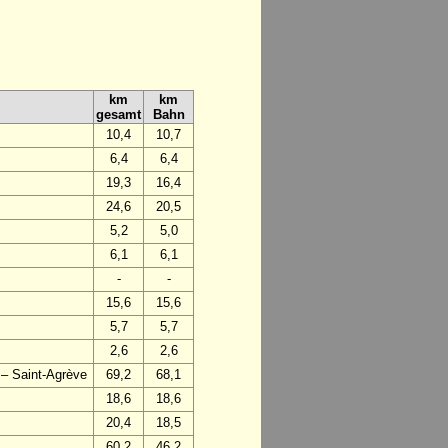
km
km
gesamt
Bahn
10,4
10,7
6,4
6,4
19,3
16,4
24,6
20,5
5,2
5,0
6,1
6,1
-
-
15,6
15,6
5,7
5,7
2,6
2,6
 – Saint-Agrève
69,2
68,1
18,6
18,6
20,4
18,5
60,2
46,2