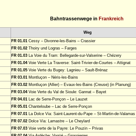
Bahntrassenwege in
Frankreich
Weg
FR 01.01
Cessy – Divonne-les-Bains – Crassier
FR 01.02
Thoiry und Logras – Farges
FR 01.03
La Voie du Tram: Bellegarde-sur-Valserine – Chézery
FR 01.04
Voie Verte La Traverse: Saint-Trivier-de-Courtes – Attignat
FR 01.05
Voie Verte du Bugey: Lagnieu – Sault-Brénaz
FR 03.01
Montluçon – Néris-les-Bains
FR 03.02
Montluçon (Allier) – Evaux-les-Bains (Creuse) (in Planung)
FR 03.04
Voie Verte du Val de Sioule: Gannat – Bayet
FR 04.01
Lac de Serre-Ponçon – Le Lauzet
FR 05.01
Chanteloube – Lac de Serre-Ponçon
FR 07.01
La Dolce Via: Saint-Laurent-du-Pape – St-Martin-de-Valamas
FR 07.02
Dolce Via: Lamastre – Le Cheylard
FR 07.03
Voie verte de la Payre: Le Pouzin – Privas
FR 07.04
Via Ardèche: Vogüé – Grospierres