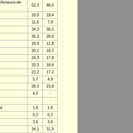
lleneuve-de-
52,3
48,0
20,0
19,4
11,6
7,9
34,3
30,5
35,3
28,0
18,9
12,8
20,1
18,2
24,3
17,8
20,3
18,6
23,2
17,2
5,7
4,8
28,3
23,8
4,5
-
-
-
et
1,6
1,6
0,2
0,2
3,6
3,6
34,1
31,9