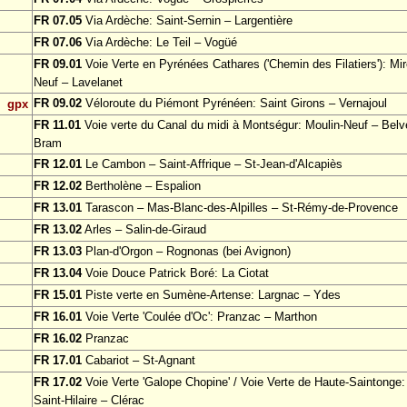
FR 07.05
Via Ardèche: Saint-Sernin – Largentière
FR 07.06
Via Ardèche: Le Teil – Vogüé
FR 09.01
Voie Verte en Pyrénées Cathares ('Chemin des Filatiers'): Mir
Neuf – Lavelanet
FR 09.02
Véloroute du Piémont Pyrénéen: Saint Girons – Vernajoul
gpx
FR 11.01
Voie verte du Canal du midi à Montségur: Moulin-Neuf – Bel
Bram
FR 12.01
Le Cambon – Saint-Affrique – St-Jean-d'Alcapiès
FR 12.02
Bertholène – Espalion
FR 13.01
Tarascon – Mas-Blanc-des-Alpilles – St-Rémy-de-Provence
FR 13.02
Arles – Salin-de-Giraud
FR 13.03
Plan-d'Orgon – Rognonas (bei Avignon)
FR 13.04
Voie Douce Patrick Boré: La Ciotat
FR 15.01
Piste verte en Sumène-Artense: Largnac – Ydes
FR 16.01
Voie Verte 'Coulée d'Oc': Pranzac – Marthon
FR 16.02
Pranzac
FR 17.01
Cabariot – St-Agnant
FR 17.02
Voie Verte 'Galope Chopine' / Voie Verte de Haute-Saintonge:
Saint-Hilaire – Clérac