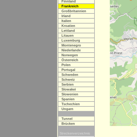
Finnland
Frankreich
Großbritannien
Irland
Italien
Kroatien
Lettland
Litauen
Luxemburg
Montenegro
Niederlande
Norwegen
Österreich
Polen
Portugal
Schweden
Schweiz
Serbien
Slowakei
Slowenien
Spanien
Tschechien
Ungarn
Tunnel
Brücken
Streckenverzeichnis