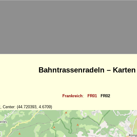
Bahntrassenradeln – Karten
Frankreich
:
FR01
FR02
, Center: (44.720393, 4.6709)