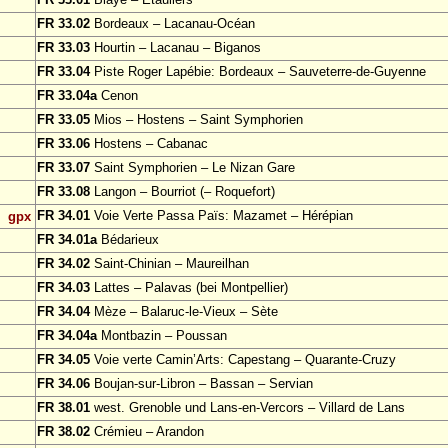
FR 33.02
Bordeaux – Lacanau-Océan
FR 33.03
Hourtin – Lacanau – Biganos
FR 33.04
Piste Roger Lapébie: Bordeaux – Sauveterre-de-Guyenne
FR 33.04a
Cenon
FR 33.05
Mios – Hostens – Saint Symphorien
FR 33.06
Hostens – Cabanac
FR 33.07
Saint Symphorien – Le Nizan Gare
FR 33.08
Langon – Bourriot (– Roquefort)
FR 34.01
Voie Verte Passa Païs: Mazamet – Hérépian
gpx
FR 34.01a
Bédarieux
FR 34.02
Saint-Chinian – Maureilhan
FR 34.03
Lattes – Palavas (bei Montpellier)
FR 34.04
Mèze – Balaruc-le-Vieux – Sète
FR 34.04a
Montbazin – Poussan
FR 34.05
Voie verte Camin’Arts: Capestang – Quarante-Cruzy
FR 34.06
Boujan-sur-Libron – Bassan – Servian
FR 38.01
west. Grenoble und Lans-en-Vercors – Villard de Lans
FR 38.02
Crémieu – Arandon