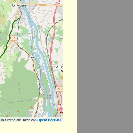
 basierend auf Daten von
OpenStreetMap