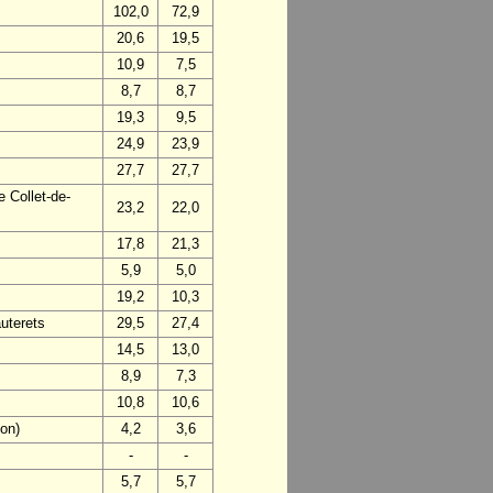
102,0
72,9
20,6
19,5
10,9
7,5
8,7
8,7
19,3
9,5
24,9
23,9
27,7
27,7
 Collet-de-
23,2
22,0
17,8
21,3
5,9
5,0
19,2
10,3
uterets
29,5
27,4
14,5
13,0
8,9
7,3
10,8
10,6
on)
4,2
3,6
-
-
5,7
5,7