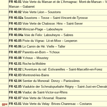
FR 40.01
Voie Verte du Marsan et de L'Armagnac: Mont-de-Marsan – Vi
Marsan – Gabarret
FR 40.02
Voie Verte Léon – Soustons
FR 40.02a
Soustons – Tosse – Saint-Vincent-de-Tyrosse
FR 40.03
Voie Verte de Chalosse: Hinx – Saint-Sever
FR 40.04
Mimizan-Plage – Labouheyre
FR 40.04a
Voie de Felix: Labouheyre – Sabres
FR 40.05
Piste du Vignac: Lit-et-Mixe – Lesperon
FR 40.06
Lo Camin de Hé: Vielle – Taller
FR 40.07
Parentis-en-Born – Ychoux
FR 40.08
Ychoux – Moustey
FR 42.01
Roche-la-Molière
FR 42.02
L'Aventure du rail: Estivareilles – Saint-Marcellin-en-Forez
FR 42.03
Montrond-les-Bains
FR 42.04
Sentier du Monorail: Donzy – Panissières
FR 42.05
Viadukte der Schmalspurbahn Régny – Saint-Just-en-Cheval
FR 42.06
Viaduc de Saint-Victor-sur-Rhins
FR 42.07
Voie Verte de l’Arsenal: Roanne
FR 43.01
Voie Verte du Velay: Brives-Charensac – Costaros
gpx