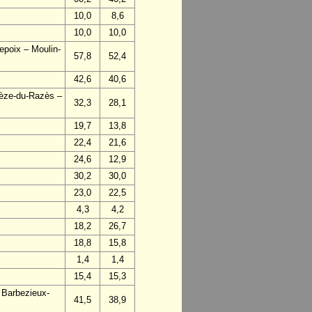
10,0
8,6
10,0
10,0
epoix – Moulin-
57,8
52,4
42,6
40,6
vèze-du-Razès –
32,3
28,1
19,7
13,8
22,4
21,6
24,6
12,9
30,2
30,0
23,0
22,5
4,3
4,2
18,2
26,7
18,8
15,8
1,4
1,4
15,4
15,3
 Barbezieux-
41,5
38,9