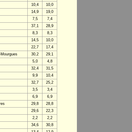
10,4
10,0
14,9
19,0
7,5
7,4
37,1
28,9
8,3
8,3
14,5
10,0
22,7
17,4
s-Mourgues
30,2
29,1
5,0
4,8
32,4
31,5
9,9
10,4
32,7
25,2
3,5
3,4
6,9
6,9
res
29,8
28,8
29,6
22,3
2,2
2,2
34,6
30,8
13,4
12,9