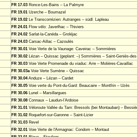
FR 17.03
Ronce-Les-Bains – La Palmyre
FR 19.01
Uzerche – Boumazel
FR 19.02
Le Transcorrézien: Autranges – südl. Lapleau
FR 24.01
Flow vélo: Javerlhac – Thiviers
FR 24.02
Sarlat-la-Canéda – Groléjac
FR 24.03
Carsac-Aillac – Cazoulès
FR 30.01
Voie Verte de la Vaunage: Caveirac – Sommières
FR 30.02
Lézan – Quissac (geplant: –) Sommières – Saint-Geniès-de
FR 30.03
Voie Verte Promenade du viaduc: Arre – Molières-Cavaillac
FR 30.03a
Voie Verte Sumène – Quissac
FR 30.04
Anduze – Lézan – Cardet
FR 30.05
Voie verte du Pont-du-Gard: Beaucaire – Montfrin – Uzès
FR 30.06
Lunel – Marsillargues
FR 30.08
Connaux – Laudun-l’Ardoise
FR 31.01
Véloroute Vallée du Tarn: Bressols (bei Montauban) – Bessiè
FR 31.02
Roquefort-sur-Garonne – Saint-Lizier
FR 31.03
Revel
FR 32.01
Voie Verte de l'Armagnac: Condom – Montaut
FR 33.01
Blaye – Etauliers