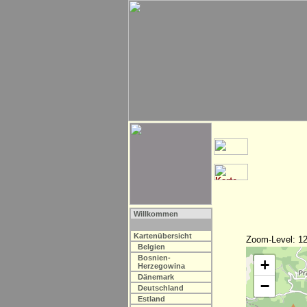
Willkommen
Kartenübersicht
Zoom-Level: 12
Belgien
Bosnien-
+
Herzegowina
Dänemark
−
Deutschland
Estland