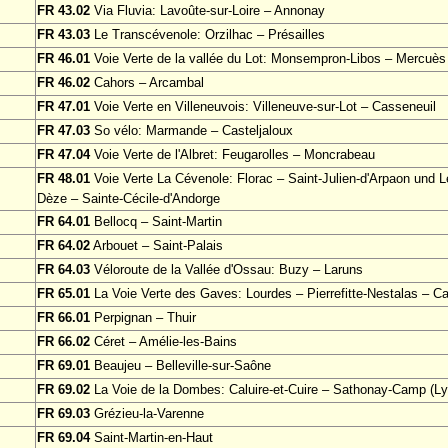
FR 43.02
Via Fluvia: Lavoûte-sur-Loire – Annonay
FR 43.03
Le Transcévenole: Orzilhac – Présailles
FR 46.01
Voie Verte de la vallée du Lot: Monsempron-Libos – Mercuès
FR 46.02
Cahors – Arcambal
FR 47.01
Voie Verte en Villeneuvois: Villeneuve-sur-Lot – Casseneuil
FR 47.03
So vélo: Marmande – Casteljaloux
FR 47.04
Voie Verte de l'Albret: Feugarolles – Moncrabeau
FR 48.01
Voie Verte La Cévenole: Florac – Saint-Julien-d'Arpaon und Le
Dèze – Sainte-Cécile-d'Andorge
FR 64.01
Bellocq – Saint-Martin
FR 64.02
Arbouet – Saint-Palais
FR 64.03
Véloroute de la Vallée d'Ossau: Buzy – Laruns
FR 65.01
La Voie Verte des Gaves: Lourdes – Pierrefitte-Nestalas – Ca
FR 66.01
Perpignan – Thuir
FR 66.02
Céret – Amélie-les-Bains
FR 69.01
Beaujeu – Belleville-sur-Saône
FR 69.02
La Voie de la Dombes: Caluire-et-Cuire – Sathonay-Camp (Ly
FR 69.03
Grézieu-la-Varenne
FR 69.04
Saint-Martin-en-Haut