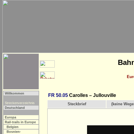
Bahn
Eur
Willkommen
FR 50.05
Carolles – Jullouville
Streckenverzeichnis
Steckbrief
(keine Wege
Deutschland
Europa
Rail-trails in Europe
Belgien
Bosnien-