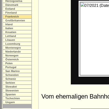
Herzegowina
Dänemark
Estland
Finnland
Frankreich
Großbritannien
Irland
Italien
Kroatien
Lettland
Litauen
Luxemburg
Montenegro
Niederlande
Norwegen
Österreich
Polen
Portugal
San Marino
Schweden
Schweiz
Serbien
Slowakei
Slowenien
Vom ehemaligen Bahnhof 
Spanien
Tschechien
Ungarn