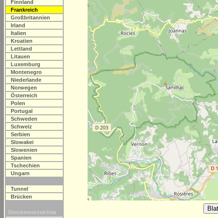
Finnland
Frankreich
Großbritannien
Irland
Italien
Kroatien
Lettland
Litauen
Luxemburg
Montenegro
Niederlande
Norwegen
Österreich
Polen
Portugal
Schweden
Schweiz
Serbien
Slowakei
Slowenien
Spanien
Tschechien
Ungarn
Tunnel
Brücken
Streckenverzeichnis