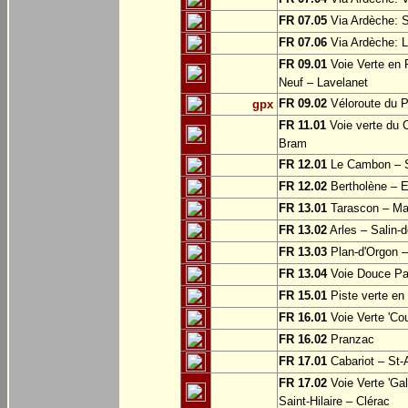
FR 07.05
Via Ardèche: S
FR 07.06
Via Ardèche: L
FR 09.01
Voie Verte en P
Neuf – Lavelanet
FR 09.02
Véloroute du P
gpx
FR 11.01
Voie verte du 
Bram
FR 12.01
Le Cambon – Sa
FR 12.02
Bertholène – E
FR 13.01
Tarascon – Mas
FR 13.02
Arles – Salin-
FR 13.03
Plan-d'Orgon –
FR 13.04
Voie Douce Pat
FR 15.01
Piste verte en
FR 16.01
Voie Verte 'Co
FR 16.02
Pranzac
FR 17.01
Cabariot – St-
FR 17.02
Voie Verte 'Ga
Saint-Hilaire – Clérac