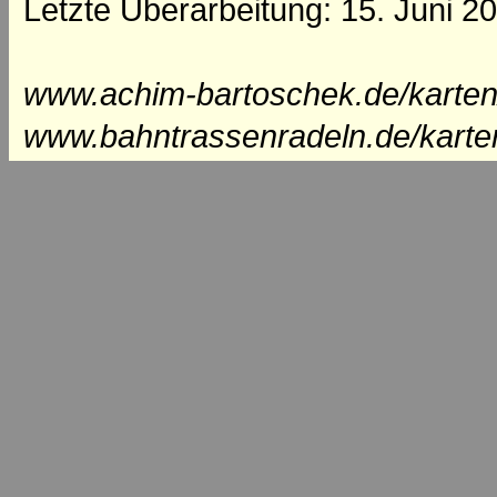
Letzte Überarbeitung: 15. Juni 2
www.achim-bartoschek.de/karten/
www.bahntrassenradeln.de/karte