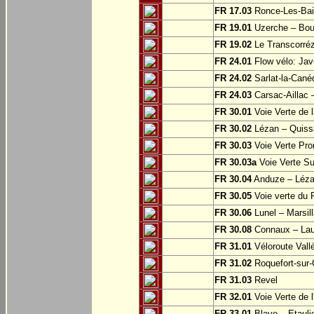
FR 17.03
Ronce-Les-Bai
FR 19.01
Uzerche – Bo
FR 19.02
Le Transcorréz
FR 24.01
Flow vélo: Jav
FR 24.02
Sarlat-la-Cané
FR 24.03
Carsac-Aillac 
FR 30.01
Voie Verte de 
FR 30.02
Lézan – Quissa
FR 30.03
Voie Verte Pro
FR 30.03a
Voie Verte S
FR 30.04
Anduze – Léza
FR 30.05
Voie verte du 
FR 30.06
Lunel – Marsil
FR 30.08
Connaux – Lau
FR 31.01
Véloroute Vall
FR 31.02
Roquefort-sur-
FR 31.03
Revel
FR 32.01
Voie Verte de 
FR 33.01
Blaye – Etauli