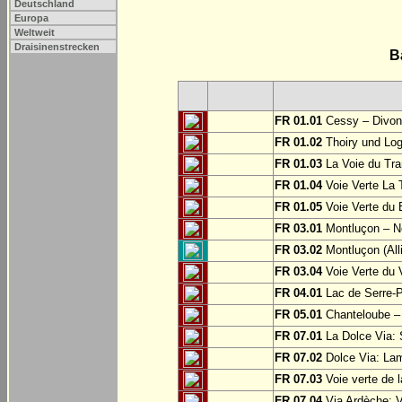
Deutschland
Europa
Weltweit
Draisinenstrecken
B
FR 01.01
Cessy – Divonn
FR 01.02
Thoiry und Log
FR 01.03
La Voie du Tra
FR 01.04
Voie Verte La T
FR 01.05
Voie Verte du 
FR 03.01
Montluçon – Né
FR 03.02
Montluçon (Alli
FR 03.04
Voie Verte du 
FR 04.01
Lac de Serre-
FR 05.01
Chanteloube –
FR 07.01
La Dolce Via: 
FR 07.02
Dolce Via: Lam
FR 07.03
Voie verte de 
FR 07.04
Via Ardèche: V