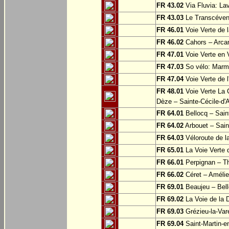
FR 43.02
Via Fluvia: La
FR 43.03
Le Transcéveno
FR 46.01
Voie Verte de 
FR 46.02
Cahors – Arca
FR 47.01
Voie Verte en V
FR 47.03
So vélo: Marma
FR 47.04
Voie Verte de 
FR 48.01
Voie Verte La C
Dèze – Sainte-Cécile-d'
FR 64.01
Bellocq – Sain
FR 64.02
Arbouet – Sain
FR 64.03
Véloroute de l
FR 65.01
La Voie Verte 
FR 66.01
Perpignan – Th
FR 66.02
Céret – Amélie
FR 69.01
Beaujeu – Bell
FR 69.02
La Voie de la 
FR 69.03
Grézieu-la-Var
FR 69.04
Saint-Martin-e