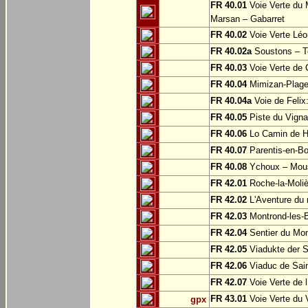
FR 40.01
Voie Verte du 
Marsan – Gabarret
FR 40.02
Voie Verte Léo
FR 40.02a
Soustons – To
FR 40.03
Voie Verte de 
FR 40.04
Mimizan-Plage
FR 40.04a
Voie de Felix
FR 40.05
Piste du Vigna
FR 40.06
Lo Camin de Hé:
FR 40.07
Parentis-en-B
FR 40.08
Ychoux – Mou
FR 42.01
Roche-la-Moliè
FR 42.02
L'Aventure du r
FR 42.03
Montrond-les-
FR 42.04
Sentier du Mon
FR 42.05
Viadukte der S
FR 42.06
Viaduc de Sain
FR 42.07
Voie Verte de 
FR 43.01
Voie Verte du 
gpx