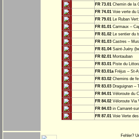
FR 73.01
Chemin de la C
FR 74.01
Voie verte du 
FR 79.01
Le Ruban Vert: 
FR 81.01
Carmaux – Cap 
FR 81.02
Le sentier du t
FR 81.03
Castres – Mura
FR 81.04
Saint-Juéry (be
FR 82.01
Montauban
FR 83.01
Piste du Littor
FR 83.01a
Fréjus – St-A
FR 83.02
Chemins de fe
FR 83.03
Draguignan – 
FR 84.01
Véloroute du C
FR 84.02
Véloroute Via 
FR 84.03
in Camaret-sur
FR 87.01
Voie Verte des
Fehler? U