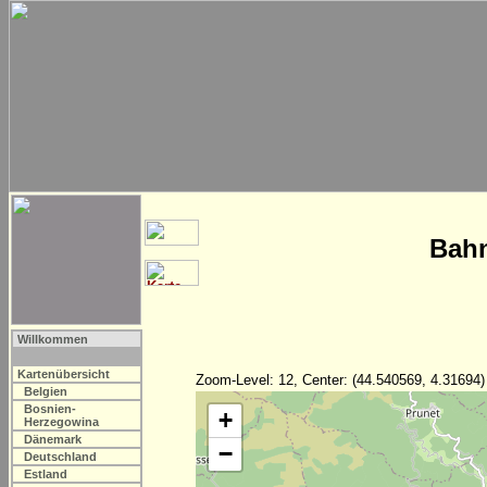
Bahn
Willkommen
Kartenübersicht
Zoom-Level: 12, Center: (44.540569, 4.31694)
Belgien
Bosnien-
+
Herzegowina
Dänemark
−
Deutschland
Estland