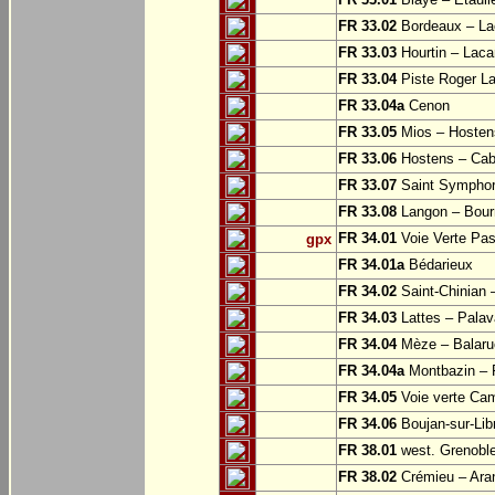
FR 33.02
Bordeaux – L
FR 33.03
Hourtin – Laca
FR 33.04
Piste Roger La
FR 33.04a
Cenon
FR 33.05
Mios – Hosten
FR 33.06
Hostens – Ca
FR 33.07
Saint Symphor
FR 33.08
Langon – Bourr
FR 34.01
Voie Verte Pa
gpx
FR 34.01a
Bédarieux
FR 34.02
Saint-Chinian 
FR 34.03
Lattes – Palava
FR 34.04
Mèze – Balaruc
FR 34.04a
Montbazin –
FR 34.05
Voie verte Cam
FR 34.06
Boujan-sur-Lib
FR 38.01
west. Grenoble
FR 38.02
Crémieu – Ara