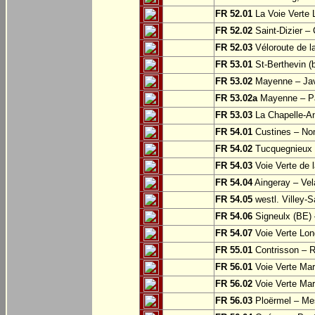
FR 52.01
La Voie Verte 
FR 52.02
Saint-Dizier –
FR 52.03
Véloroute de la
FR 53.01
St-Berthevin (
FR 53.02
Mayenne – Ja
FR 53.02a
Mayenne – Pa
FR 53.03
La Chapelle-An
FR 54.01
Custines – N
FR 54.02
Tucquegnieux 
FR 54.03
Voie Verte de 
FR 54.04
Aingeray – Vel
FR 54.05
westl. Villey-S
FR 54.06
Signeulx (BE) 
FR 54.07
Voie Verte Lon
FR 55.01
Contrisson – R
FR 56.01
Voie Verte Mar
FR 56.02
Voie Verte Mar
FR 56.03
Ploërmel – Me