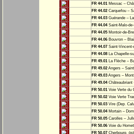
FR 44.01
Messac – Chât
FR 44.02
Carquefou – Sa
FR 44.03
Guérande – La
FR 44.04
Saint-Malo-de-
FR 44.05
Montoir-de-Br
FR 44.06
Bouvron – Blai
FR 44.07
Saint-Vincent-
FR 44.08
La Chapelle-su
FR 49.01
La Flèche – Ba
FR 49.02
Angers – Saint
FR 49.03
Angers – Montr
FR 49.04
Châteaubriant 
FR 50.01
Voie Verte du 
FR 50.02
Voie Verte Tran
FR 50.03
Vire (Dep. Cal
FR 50.04
Mortain – Dom
FR 50.05
Carolles – Jull
FR 50.06
Voie du Homet:
FR 50.07
Cherbourg, öst