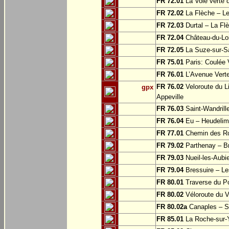
FR 72.01
La Voie verte
FR 72.02
La Flèche – L
FR 72.03
Durtal – La Fl
FR 72.04
Château-du-Loi
FR 72.05
La Suze-sur-Sa
FR 75.01
Paris: Coulée 
FR 76.01
L’Avenue Verte
FR 76.02
Veloroute du Li
gpx
Appeville
FR 76.03
Saint-Wandrille
FR 76.04
Eu – Heudelim
FR 77.01
Chemin des Ros
FR 79.02
Parthenay – Br
FR 79.03
Nueil-les-Aubie
FR 79.04
Bressuire – Le
FR 80.01
Traverse du Po
FR 80.02
Véloroute du V
FR 80.02a
Canaples – Sa
FR 85.01
La Roche-sur-