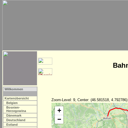
Bahn
Willkommen
Kartenübersicht
Zoom-Level: 9, Center: (46.581518, 4.792786)
Belgien
Bosnien-
+
Herzegowina
Dänemark
−
Deutschland
Estland