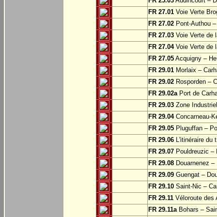
FR 25.03
Audincourt – D
FR 27.01
Voie Verte Bro
FR 27.02
Pont-Authou –
FR 27.03
Voie Verte de l
FR 27.04
Voie Verte de l
FR 27.05
Acquigny – Heu
FR 29.01
Morlaix – Carh
FR 29.02
Rosporden – C
FR 29.02a
Port de Carha
FR 29.03
Zone Industrie
FR 29.04
Concarneau-Ke
FR 29.05
Pluguffan – Po
FR 29.06
L'itinéraire du 
FR 29.07
Pouldreuzic – 
FR 29.08
Douarnenez – P
FR 29.09
Guengat – Do
FR 29.10
Saint-Nic – Ca
FR 29.11
Véloroute des 
FR 29.11a
Bohars – Sai