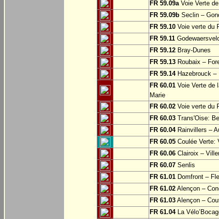
FR 59.09a
Voie Verte de
FR 59.09b
Seclin – Gon
FR 59.10
Voie verte du F
FR 59.11
Godewaersvel
FR 59.12
Bray-Dunes
FR 59.13
Roubaix – For
FR 59.14
Hazebrouck – M
FR 60.01
Voie Verte de l
Marie
FR 60.02
Voie verte du 
FR 60.03
Trans'Oise: Be
FR 60.04
Rainvillers – A
FR 60.05
Coulée Verte: 
FR 60.06
Clairoix – Vill
FR 60.07
Senlis
FR 61.01
Domfront – Fle
FR 61.02
Alençon – Con
FR 61.03
Alençon – Cou
FR 61.04
La Vélo’Bocage