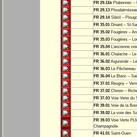
FR 29.11b
Plabennec – 
FR 29.13
Ploudalmézeau
FR 29.14
Sibiril – Ploug
FR 35.01
Dinard – St-S
FR 35.02
Fougères – Ant
FR 35.03
Fougères – Lo
FR 35.04
L'ancienne voie
FR 36.01
Chalache – Le 
FR 36.02
Aigurande – L
FR 36.03
Le Pêchereau –
FR 36.04
Le Blanc – Sain
FR 37.01
Reugny – Vern
FR 37.02
Chinon – Riche
FR 37.03
Voie Verte du S
FR 39.01
Voie de la Bre
FR 39.02
La voie des Sa
FR 39.03
Voie Verte PLM
Champagnole
FR 41.01
Saint-Ouen