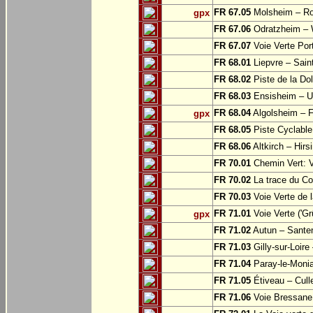
FR 67.05
Molsheim – Ro
gpx
FR 67.06
Odratzheim – 
FR 67.07
Voie Verte Por
FR 68.01
Liepvre – Sain
FR 68.02
Piste de la Do
FR 68.03
Ensisheim – U
FR 68.04
Algolsheim – 
gpx
FR 68.05
Piste Cyclable
FR 68.06
Altkirch – Hirs
FR 70.01
Chemin Vert: 
FR 70.02
La trace du Cou
FR 70.03
Voie Verte de 
FR 71.01
Voie Verte ('G
gpx
FR 71.02
Autun – Sante
FR 71.03
Gilly-sur-Loir
FR 71.04
Paray-le-Monia
FR 71.05
Étiveau – Cull
FR 71.06
Voie Bressane: