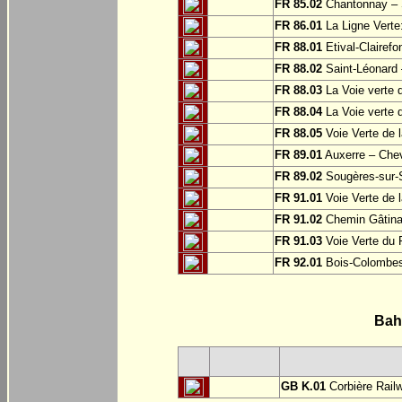
FR 85.02
Chantonnay – S
FR 86.01
La Ligne Verte:
FR 88.01
Etival-Clairef
FR 88.02
Saint-Léonard 
FR 88.03
La Voie verte 
FR 88.04
La Voie verte 
FR 88.05
Voie Verte de l
FR 89.01
Auxerre – Che
FR 89.02
Sougères-sur-S
FR 91.01
Voie Verte de l
FR 91.02
Chemin Gâtinai
FR 91.03
Voie Verte du 
FR 92.01
Bois-Colombe
Bah
GB K.01
Corbière Rail