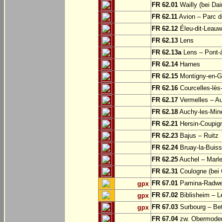
FR 62.01
Wailly (bei Dai
FR 62.11
Avion – Parc d
FR 62.12
Éleu-dit-Leauw
FR 62.13
Lens
FR 62.13a
Lens – Pont-
FR 62.14
Harnes
FR 62.15
Montigny-en-G
FR 62.16
Courcelles-lès
FR 62.17
Vermelles – A
FR 62.18
Auchy-les-Min
FR 62.21
Hersin-Coupign
FR 62.23
Bajus – Ruitz
FR 62.24
Bruay-la-Buiss
FR 62.25
Auchel – Marle
FR 62.31
Coulogne (bei 
FR 67.01
Pamina-Radweg
gpx
FR 67.02
Biblisheim – 
gpx
FR 67.03
Surbourg – Be
gpx
FR 67.04
zw. Obermodern