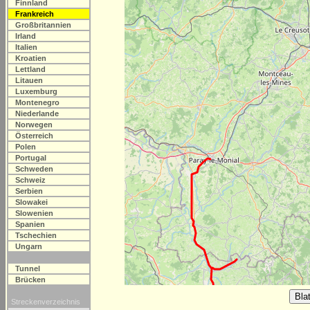
Finnland
Frankreich
Großbritannien
Irland
Italien
Kroatien
Lettland
Litauen
Luxemburg
Montenegro
Niederlande
Norwegen
Österreich
Polen
Portugal
Schweden
Schweiz
Serbien
Slowakei
Slowenien
Spanien
Tschechien
Ungarn
Tunnel
Brücken
Streckenverzeichnis