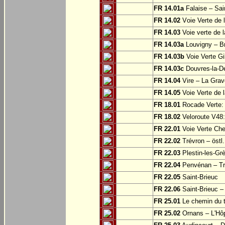
FR 14.01a
Falaise – Sai
FR 14.02
Voie Verte de 
FR 14.03
Voie verte de 
FR 14.03a
Louvigny – Br
FR 14.03b
Voie Verte Gi
FR 14.03c
Douvres-la-Dé
FR 14.04
Vire – La Grav
FR 14.05
Voie Verte de l
FR 18.01
Rocade Verte:
FR 18.02
Veloroute V48:
FR 22.01
Voie Verte Che
FR 22.02
Trévron – östl
FR 22.03
Plestin-les-Grè
FR 22.04
Penvénan – Tr
FR 22.05
Saint-Brieuc
FR 22.06
Saint-Brieuc – 
FR 25.01
Le chemin du tr
FR 25.02
Ornans – L'Hôp