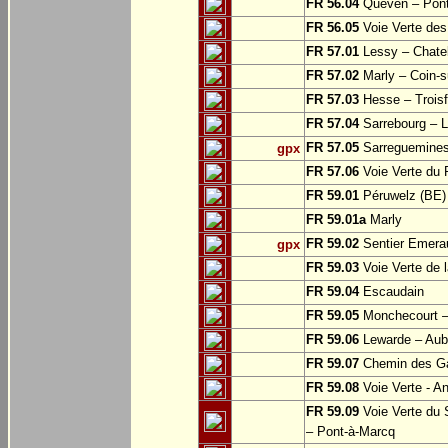
FR 56.04
Quéven – Pont
FR 56.05
Voie Verte des 
FR 57.01
Lessy – Chate
FR 57.02
Marly – Coin-su
FR 57.03
Hesse – Troisf
FR 57.04
Sarrebourg – Lo
FR 57.05
Sarreguemine
gpx
FR 57.06
Voie Verte du 
FR 59.01
Péruwelz (BE) 
FR 59.01a
Marly
FR 59.02
Sentier Emerau
gpx
FR 59.03
Voie Verte de l
FR 59.04
Escaudain
FR 59.05
Monchecourt 
FR 59.06
Lewarde – Aube
FR 59.07
Chemin des Ga
FR 59.08
Voie Verte - A
FR 59.09
Voie Verte du 
– Pont-à-Marcq