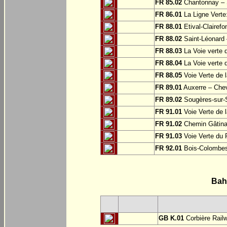
FR 85.02
Chantonnay – S
FR 86.01
La Ligne Verte:
FR 88.01
Etival-Clairef
FR 88.02
Saint-Léonard 
FR 88.03
La Voie verte 
FR 88.04
La Voie verte 
FR 88.05
Voie Verte de l
FR 89.01
Auxerre – Che
FR 89.02
Sougères-sur-S
FR 91.01
Voie Verte de l
FR 91.02
Chemin Gâtinai
FR 91.03
Voie Verte du 
FR 92.01
Bois-Colombe
Bah
GB K.01
Corbière Rail