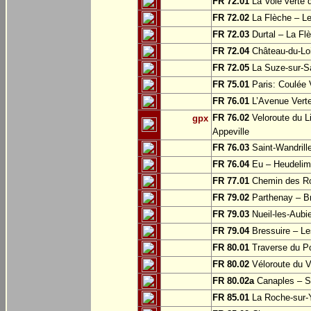
FR 72.01
La Voie verte
FR 72.02
La Flèche – L
FR 72.03
Durtal – La Fl
FR 72.04
Château-du-Loi
FR 72.05
La Suze-sur-Sa
FR 75.01
Paris: Coulée 
FR 76.01
L’Avenue Verte
FR 76.02
Veloroute du Li
gpx
Appeville
FR 76.03
Saint-Wandrille
FR 76.04
Eu – Heudelim
FR 77.01
Chemin des Ros
FR 79.02
Parthenay – Br
FR 79.03
Nueil-les-Aubie
FR 79.04
Bressuire – Le
FR 80.01
Traverse du Po
FR 80.02
Véloroute du V
FR 80.02a
Canaples – Sa
FR 85.01
La Roche-sur-