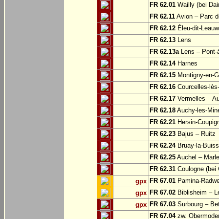
FR 62.01
Wailly (bei Dai
FR 62.11
Avion – Parc d
FR 62.12
Éleu-dit-Leauw
FR 62.13
Lens
FR 62.13a
Lens – Pont-
FR 62.14
Harnes
FR 62.15
Montigny-en-G
FR 62.16
Courcelles-lès
FR 62.17
Vermelles – A
FR 62.18
Auchy-les-Min
FR 62.21
Hersin-Coupign
FR 62.23
Bajus – Ruitz
FR 62.24
Bruay-la-Buiss
FR 62.25
Auchel – Marle
FR 62.31
Coulogne (bei 
FR 67.01
Pamina-Radweg
gpx
FR 67.02
Biblisheim – 
gpx
FR 67.03
Surbourg – Be
gpx
FR 67.04
zw. Obermodern