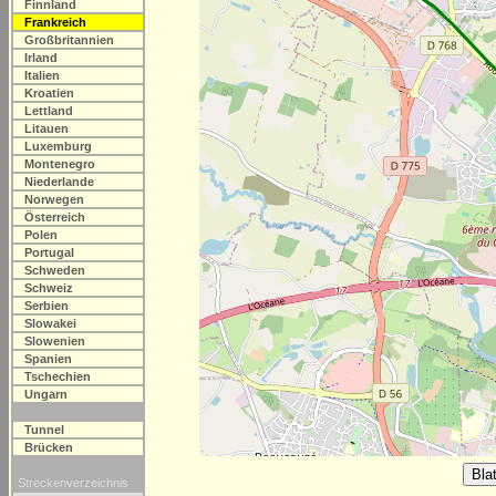
Finnland
Frankreich
Großbritannien
Irland
Italien
Kroatien
Lettland
Litauen
Luxemburg
Montenegro
Niederlande
Norwegen
Österreich
Polen
Portugal
Schweden
Schweiz
Serbien
Slowakei
Slowenien
Spanien
Tschechien
Ungarn
Tunnel
Brücken
Streckenverzeichnis