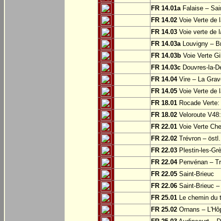
FR 14.01a
Falaise – Sai
FR 14.02
Voie Verte de 
FR 14.03
Voie verte de 
FR 14.03a
Louvigny – Br
FR 14.03b
Voie Verte Gi
FR 14.03c
Douvres-la-Dé
FR 14.04
Vire – La Grav
FR 14.05
Voie Verte de l
FR 18.01
Rocade Verte:
FR 18.02
Veloroute V48:
FR 22.01
Voie Verte Che
FR 22.02
Trévron – östl
FR 22.03
Plestin-les-Grè
FR 22.04
Penvénan – Tr
FR 22.05
Saint-Brieuc
FR 22.06
Saint-Brieuc – 
FR 25.01
Le chemin du tr
FR 25.02
Ornans – L'Hôp