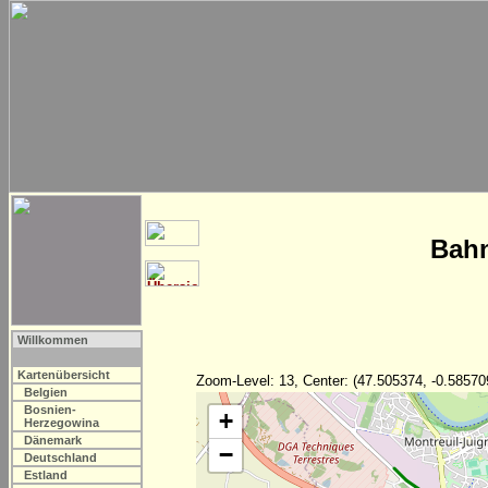
Bahn
Willkommen
Kartenübersicht
Zoom-Level: 13, Center: (47.505374, -0.58570
Belgien
Bosnien-
+
Herzegowina
Dänemark
−
Deutschland
Estland