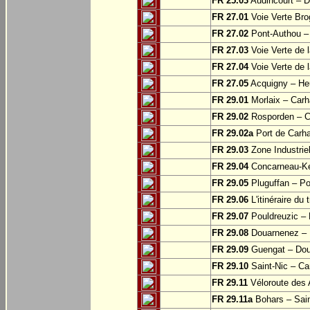
FR 25.03
Audincourt – D
FR 27.01
Voie Verte Bro
FR 27.02
Pont-Authou –
FR 27.03
Voie Verte de l
FR 27.04
Voie Verte de l
FR 27.05
Acquigny – Heu
FR 29.01
Morlaix – Carh
FR 29.02
Rosporden – C
FR 29.02a
Port de Carha
FR 29.03
Zone Industrie
FR 29.04
Concarneau-Ke
FR 29.05
Pluguffan – Po
FR 29.06
L'itinéraire du 
FR 29.07
Pouldreuzic – 
FR 29.08
Douarnenez – P
FR 29.09
Guengat – Do
FR 29.10
Saint-Nic – Ca
FR 29.11
Véloroute des 
FR 29.11a
Bohars – Sai