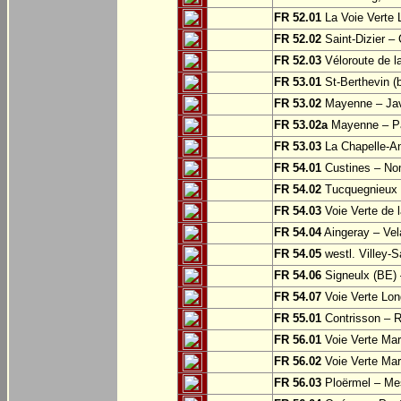
FR 52.01
La Voie Verte 
FR 52.02
Saint-Dizier –
FR 52.03
Véloroute de la
FR 53.01
St-Berthevin (
FR 53.02
Mayenne – Ja
FR 53.02a
Mayenne – Pa
FR 53.03
La Chapelle-An
FR 54.01
Custines – N
FR 54.02
Tucquegnieux 
FR 54.03
Voie Verte de 
FR 54.04
Aingeray – Vel
FR 54.05
westl. Villey-S
FR 54.06
Signeulx (BE) 
FR 54.07
Voie Verte Lon
FR 55.01
Contrisson – R
FR 56.01
Voie Verte Mar
FR 56.02
Voie Verte Mar
FR 56.03
Ploërmel – Me