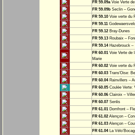
FR 59.09a
Voie Verte de
FR 59.09b
Seclin – Gon
FR 59.10
Voie verte du F
FR 59.11
Godewaersvel
FR 59.12
Bray-Dunes
FR 59.13
Roubaix – For
FR 59.14
Hazebrouck – M
FR 60.01
Voie Verte de l
Marie
FR 60.02
Voie verte du 
FR 60.03
Trans'Oise: Be
FR 60.04
Rainvillers – A
FR 60.05
Coulée Verte: 
FR 60.06
Clairoix – Vill
FR 60.07
Senlis
FR 61.01
Domfront – Fle
FR 61.02
Alençon – Con
FR 61.03
Alençon – Cou
FR 61.04
La Vélo’Bocage