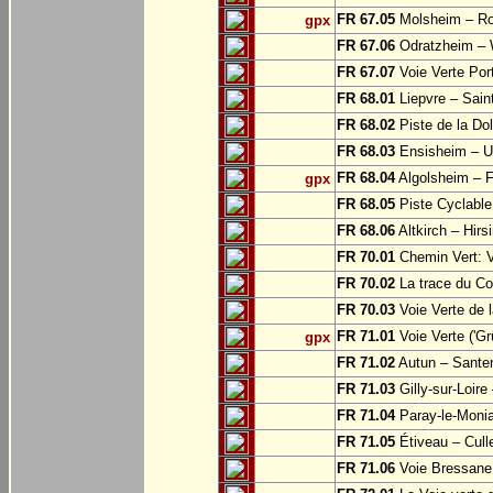
FR 67.05
Molsheim – Ro
gpx
FR 67.06
Odratzheim – 
FR 67.07
Voie Verte Por
FR 68.01
Liepvre – Sain
FR 68.02
Piste de la Do
FR 68.03
Ensisheim – U
FR 68.04
Algolsheim – 
gpx
FR 68.05
Piste Cyclable
FR 68.06
Altkirch – Hirs
FR 70.01
Chemin Vert: 
FR 70.02
La trace du Cou
FR 70.03
Voie Verte de 
FR 71.01
Voie Verte ('G
gpx
FR 71.02
Autun – Sante
FR 71.03
Gilly-sur-Loir
FR 71.04
Paray-le-Monia
FR 71.05
Étiveau – Cull
FR 71.06
Voie Bressane: