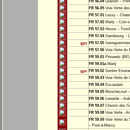
FR 56.04
Quéven – Pont
FR 56.05
Voie Verte des 
FR 57.01
Lessy – Chate
FR 57.02
Marly – Coin-su
FR 57.03
Hesse – Troisf
FR 57.04
Sarrebourg – Lo
FR 57.05
Sarreguemine
gpx
FR 57.06
Voie Verte du 
FR 59.01
Péruwelz (BE) 
FR 59.01a
Marly
FR 59.02
Sentier Emerau
gpx
FR 59.03
Voie Verte de l
FR 59.04
Escaudain
FR 59.05
Monchecourt 
FR 59.06
Lewarde – Aube
FR 59.07
Chemin des Ga
FR 59.08
Voie Verte - A
FR 59.09
Voie Verte du 
– Pont-à-Marcq