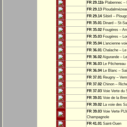
FR 29.11b
Plabennec – 
FR 29.13
Ploudalmézeau
FR 29.14
Sibiril – Ploug
FR 35.01
Dinard – St-S
FR 35.02
Fougères – Ant
FR 35.03
Fougères – Lo
FR 35.04
L'ancienne voie
FR 36.01
Chalache – Le 
FR 36.02
Aigurande – L
FR 36.03
Le Pêchereau –
FR 36.04
Le Blanc – Sain
FR 37.01
Reugny – Vern
FR 37.02
Chinon – Riche
FR 37.03
Voie Verte du S
FR 39.01
Voie de la Bre
FR 39.02
La voie des Sa
FR 39.03
Voie Verte PLM
Champagnole
FR 41.01
Saint-Ouen