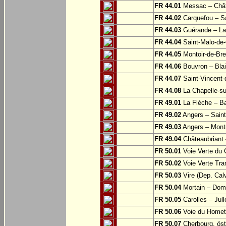
FR 44.01
Messac – Chât
FR 44.02
Carquefou – Sa
FR 44.03
Guérande – La
FR 44.04
Saint-Malo-de-
FR 44.05
Montoir-de-Br
FR 44.06
Bouvron – Blai
FR 44.07
Saint-Vincent-
FR 44.08
La Chapelle-su
FR 49.01
La Flèche – Ba
FR 49.02
Angers – Saint
FR 49.03
Angers – Montr
FR 49.04
Châteaubriant 
FR 50.01
Voie Verte du 
FR 50.02
Voie Verte Tran
FR 50.03
Vire (Dep. Cal
FR 50.04
Mortain – Dom
FR 50.05
Carolles – Jull
FR 50.06
Voie du Homet:
FR 50.07
Cherbourg, öst