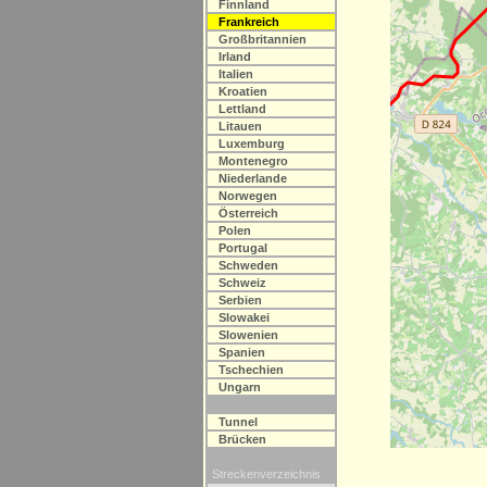
Finnland
Frankreich
Großbritannien
Irland
Italien
Kroatien
Lettland
Litauen
Luxemburg
Montenegro
Niederlande
Norwegen
Österreich
Polen
Portugal
Schweden
Schweiz
Serbien
Slowakei
Slowenien
Spanien
Tschechien
Ungarn
Tunnel
Brücken
Streckenverzeichnis