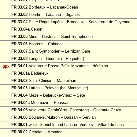
FR 33.02
Bordeaux – Lacanau-Océan
FR 33.03
Hourtin – Lacanau – Biganos
FR 33.04
Piste Roger Lapébie: Bordeaux – Sauveterre-de-Guyenne
FR 33.04a
Cenon
FR 33.05
Mios – Hostens – Saint Symphorien
FR 33.06
Hostens – Cabanac
FR 33.07
Saint Symphorien – Le Nizan Gare
FR 33.08
Langon – Bourriot (– Roquefort)
FR 34.01
Voie Verte Passa Païs: Mazamet – Hérépian
gpx
FR 34.01a
Bédarieux
FR 34.02
Saint-Chinian – Maureilhan
FR 34.03
Lattes – Palavas (bei Montpellier)
FR 34.04
Mèze – Balaruc-le-Vieux – Sète
FR 34.04a
Montbazin – Poussan
FR 34.05
Voie verte Camin’Arts: Capestang – Quarante-Cruzy
FR 34.06
Boujan-sur-Libron – Bassan – Servian
FR 38.01
west. Grenoble und Lans-en-Vercors – Villard de Lans
FR 38.02
Crémieu – Arandon