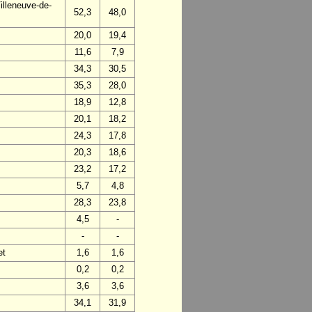
lleneuve-de-
52,3
48,0
20,0
19,4
11,6
7,9
34,3
30,5
35,3
28,0
18,9
12,8
20,1
18,2
24,3
17,8
20,3
18,6
23,2
17,2
5,7
4,8
28,3
23,8
4,5
-
-
-
et
1,6
1,6
0,2
0,2
3,6
3,6
34,1
31,9