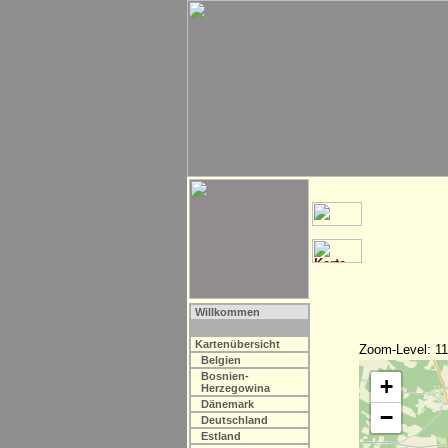
Willkommen
Kartenübersicht
Zoom-Level: 11
Belgien
Bosnien-
+
Herzegowina
Dänemark
−
Deutschland
Estland