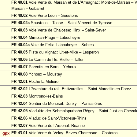
FR 40.01
Voie Verte du Marsan et de L'Armagnac: Mont-de-Marsan – Vi
Marsan – Gabarret
FR 40.02
Voie Verte Léon – Soustons
FR 40.02a
Soustons – Tosse – Saint-Vincent-de-Tyrosse
FR 40.03
Voie Verte de Chalosse: Hinx – Saint-Sever
FR 40.04
Mimizan-Plage – Labouheyre
FR 40.04a
Voie de Felix: Labouheyre – Sabres
FR 40.05
Piste du Vignac: Lit-et-Mixe – Lesperon
FR 40.06
Lo Camin de Hé: Vielle – Taller
FR 40.07
Parentis-en-Born – Ychoux
FR 40.08
Ychoux – Moustey
FR 42.01
Roche-la-Molière
FR 42.02
L'Aventure du rail: Estivareilles – Saint-Marcellin-en-Forez
FR 42.03
Montrond-les-Bains
FR 42.04
Sentier du Monorail: Donzy – Panissières
FR 42.05
Viadukte der Schmalspurbahn Régny – Saint-Just-en-Cheval
FR 42.06
Viaduc de Saint-Victor-sur-Rhins
FR 42.07
Voie Verte de l’Arsenal: Roanne
FR 43.01
Voie Verte du Velay: Brives-Charensac – Costaros
gpx