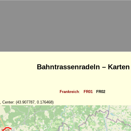
Bahntrassenradeln – Karten
Frankreich
:
FR01
FR02
, Center: (43.907787, 0.176468)