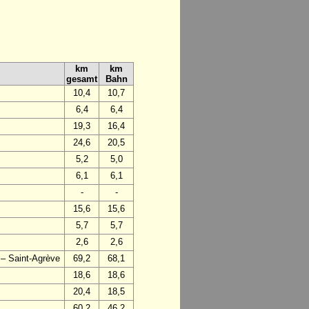
km
km
gesamt
Bahn
10,4
10,7
6,4
6,4
19,3
16,4
24,6
20,5
5,2
5,0
6,1
6,1
-
-
15,6
15,6
5,7
5,7
2,6
2,6
 – Saint-Agrève
69,2
68,1
18,6
18,6
20,4
18,5
60,2
46,2