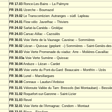
FR 17.03
Ronce-Les-Bains – La Palmyre
FR 19.01
Uzerche – Boumazel
FR 19.02
Le Transcorrézien: Autranges – südl. Lapleau
FR 24.01
Flow vélo: Javerlhac – Thiviers
FR 24.02
Sarlat-la-Canéda – Groléjac
FR 24.03
Carsac-Aillac – Cazoulès
FR 30.01
Voie Verte de la Vaunage: Caveirac – Sommières
FR 30.02
Lézan – Quissac (geplant: –) Sommières – Saint-Geniès-de
FR 30.03
Voie Verte Promenade du viaduc: Arre – Molières-Cavaillac
FR 30.03a
Voie Verte Sumène – Quissac
FR 30.04
Anduze – Lézan – Cardet
FR 30.05
Voie verte du Pont-du-Gard: Beaucaire – Montfrin – Uzès
FR 30.06
Lunel – Marsillargues
FR 30.08
Connaux – Laudun-l’Ardoise
FR 31.01
Véloroute Vallée du Tarn: Bressols (bei Montauban) – Bessiè
FR 31.02
Roquefort-sur-Garonne – Saint-Lizier
FR 31.03
Revel
FR 32.01
Voie Verte de l'Armagnac: Condom – Montaut
FR 33.01
Blaye – Etauliers