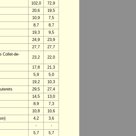
102,0
72,9
20,6
19,5
10,9
7,5
8,7
8,7
19,3
9,5
24,9
23,9
27,7
27,7
 Collet-de-
23,2
22,0
17,8
21,3
5,9
5,0
19,2
10,3
uterets
29,5
27,4
14,5
13,0
8,9
7,3
10,8
10,6
on)
4,2
3,6
-
-
5,7
5,7