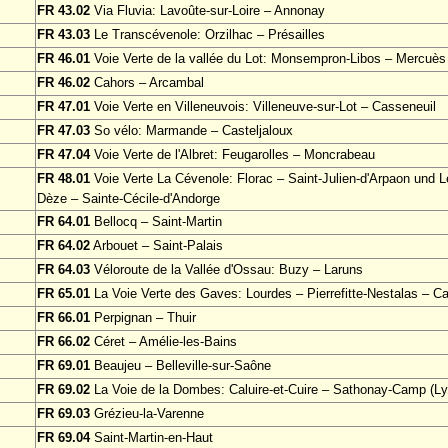
FR 43.02
Via Fluvia: Lavoûte-sur-Loire – Annonay
FR 43.03
Le Transcévenole: Orzilhac – Présailles
FR 46.01
Voie Verte de la vallée du Lot: Monsempron-Libos – Mercuès
FR 46.02
Cahors – Arcambal
FR 47.01
Voie Verte en Villeneuvois: Villeneuve-sur-Lot – Casseneuil
FR 47.03
So vélo: Marmande – Casteljaloux
FR 47.04
Voie Verte de l'Albret: Feugarolles – Moncrabeau
FR 48.01
Voie Verte La Cévenole: Florac – Saint-Julien-d'Arpaon und Le
Dèze – Sainte-Cécile-d'Andorge
FR 64.01
Bellocq – Saint-Martin
FR 64.02
Arbouet – Saint-Palais
FR 64.03
Véloroute de la Vallée d'Ossau: Buzy – Laruns
FR 65.01
La Voie Verte des Gaves: Lourdes – Pierrefitte-Nestalas – Ca
FR 66.01
Perpignan – Thuir
FR 66.02
Céret – Amélie-les-Bains
FR 69.01
Beaujeu – Belleville-sur-Saône
FR 69.02
La Voie de la Dombes: Caluire-et-Cuire – Sathonay-Camp (Ly
FR 69.03
Grézieu-la-Varenne
FR 69.04
Saint-Martin-en-Haut