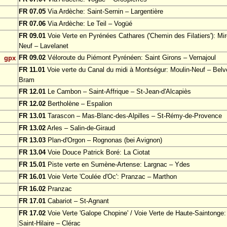
FR 07.05
Via Ardèche: Saint-Sernin – Largentière
FR 07.06
Via Ardèche: Le Teil – Vogüé
FR 09.01
Voie Verte en Pyrénées Cathares ('Chemin des Filatiers'): Mir
Neuf – Lavelanet
FR 09.02
Véloroute du Piémont Pyrénéen: Saint Girons – Vernajoul
gpx
FR 11.01
Voie verte du Canal du midi à Montségur: Moulin-Neuf – Bel
Bram
FR 12.01
Le Cambon – Saint-Affrique – St-Jean-d'Alcapiès
FR 12.02
Bertholène – Espalion
FR 13.01
Tarascon – Mas-Blanc-des-Alpilles – St-Rémy-de-Provence
FR 13.02
Arles – Salin-de-Giraud
FR 13.03
Plan-d'Orgon – Rognonas (bei Avignon)
FR 13.04
Voie Douce Patrick Boré: La Ciotat
FR 15.01
Piste verte en Sumène-Artense: Largnac – Ydes
FR 16.01
Voie Verte 'Coulée d'Oc': Pranzac – Marthon
FR 16.02
Pranzac
FR 17.01
Cabariot – St-Agnant
FR 17.02
Voie Verte 'Galope Chopine' / Voie Verte de Haute-Saintonge:
Saint-Hilaire – Clérac