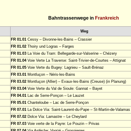
Bahntrassenwege in
Frankreich
Weg
FR 01.01
Cessy – Divonne-les-Bains – Crassier
FR 01.02
Thoiry und Logras – Farges
FR 01.03
La Voie du Tram: Bellegarde-sur-Valserine – Chézery
FR 01.04
Voie Verte La Traverse: Saint-Trivier-de-Courtes – Attignat
FR 01.05
Voie Verte du Bugey: Lagnieu – Sault-Brénaz
FR 03.01
Montluçon – Néris-les-Bains
FR 03.02
Montluçon (Allier) – Evaux-les-Bains (Creuse) (in Planung)
FR 03.04
Voie Verte du Val de Sioule: Gannat – Bayet
FR 04.01
Lac de Serre-Ponçon – Le Lauzet
FR 05.01
Chanteloube – Lac de Serre-Ponçon
FR 07.01
La Dolce Via: Saint-Laurent-du-Pape – St-Martin-de-Valamas
FR 07.02
Dolce Via: Lamastre – Le Cheylard
FR 07.03
Voie verte de la Payre: Le Pouzin – Privas
FR 07.04
Via Ardèche: Vogüé – Grospierres