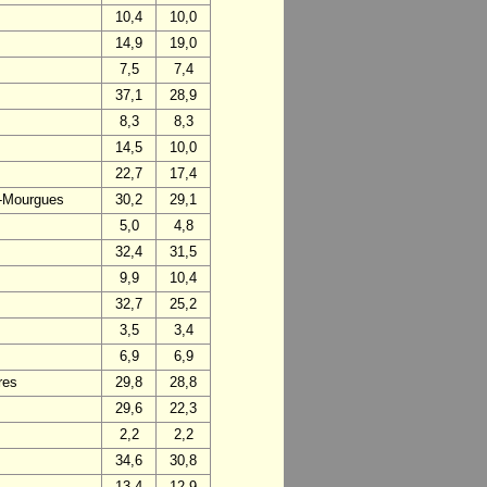
10,4
10,0
14,9
19,0
7,5
7,4
37,1
28,9
8,3
8,3
14,5
10,0
22,7
17,4
s-Mourgues
30,2
29,1
5,0
4,8
32,4
31,5
9,9
10,4
32,7
25,2
3,5
3,4
6,9
6,9
res
29,8
28,8
29,6
22,3
2,2
2,2
34,6
30,8
13,4
12,9