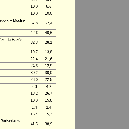
10,0
8,6
10,0
10,0
epoix – Moulin-
57,8
52,4
42,6
40,6
vèze-du-Razès –
32,3
28,1
19,7
13,8
22,4
21,6
24,6
12,9
30,2
30,0
23,0
22,5
4,3
4,2
18,2
26,7
18,8
15,8
1,4
1,4
15,4
15,3
 Barbezieux-
41,5
38,9