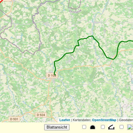
| Kartendaten:
| Geodaten
Leaflet
OpenStreetMap