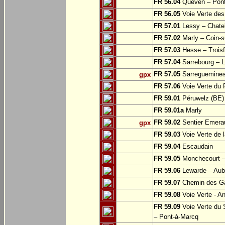
FR 56.04
Quéven – Pont
FR 56.05
Voie Verte des 
FR 57.01
Lessy – Chate
FR 57.02
Marly – Coin-su
FR 57.03
Hesse – Troisf
FR 57.04
Sarrebourg – Lo
FR 57.05
Sarreguemine
gpx
FR 57.06
Voie Verte du 
FR 59.01
Péruwelz (BE) 
FR 59.01a
Marly
FR 59.02
Sentier Emerau
gpx
FR 59.03
Voie Verte de l
FR 59.04
Escaudain
FR 59.05
Monchecourt 
FR 59.06
Lewarde – Aube
FR 59.07
Chemin des Ga
FR 59.08
Voie Verte - A
FR 59.09
Voie Verte du 
– Pont-à-Marcq