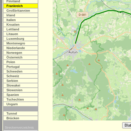
Finnland
Frankreich
Großbritannien
Irland
Italien
Kroatien
Lettland
Litauen
Luxemburg
Montenegro
Niederlande
Norwegen
Österreich
Polen
Portugal
Schweden
Schweiz
Serbien
Slowakei
Slowenien
Spanien
Tschechien
Ungarn
Tunnel
Brücken
Streckenverzeichnis