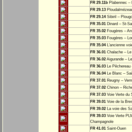
FR 29.11b
Plabennec – 
FR 29.13
Ploudalmézeau
FR 29.14
Sibiril – Ploug
FR 35.01
Dinard – St-S
FR 35.02
Fougères – Ant
FR 35.03
Fougères – Lo
FR 35.04
L'ancienne voie
FR 36.01
Chalache – Le 
FR 36.02
Aigurande – L
FR 36.03
Le Pêchereau –
FR 36.04
Le Blanc – Sain
FR 37.01
Reugny – Vern
FR 37.02
Chinon – Riche
FR 37.03
Voie Verte du S
FR 39.01
Voie de la Bre
FR 39.02
La voie des Sa
FR 39.03
Voie Verte PLM
Champagnole
FR 41.01
Saint-Ouen