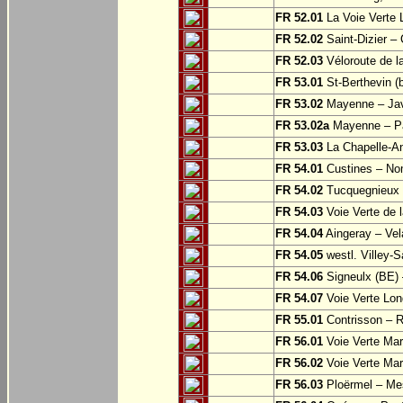
FR 52.01
La Voie Verte 
FR 52.02
Saint-Dizier –
FR 52.03
Véloroute de la
FR 53.01
St-Berthevin (
FR 53.02
Mayenne – Ja
FR 53.02a
Mayenne – Pa
FR 53.03
La Chapelle-An
FR 54.01
Custines – N
FR 54.02
Tucquegnieux 
FR 54.03
Voie Verte de 
FR 54.04
Aingeray – Vel
FR 54.05
westl. Villey-S
FR 54.06
Signeulx (BE) 
FR 54.07
Voie Verte Lon
FR 55.01
Contrisson – R
FR 56.01
Voie Verte Mar
FR 56.02
Voie Verte Mar
FR 56.03
Ploërmel – Me