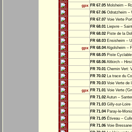
FR 67.05
Molsheim – Ro
gpx
FR 67.06
Odratzheim – 
FR 67.07
Voie Verte Por
FR 68.01
Liepvre – Sain
FR 68.02
Piste de la Do
FR 68.03
Ensisheim – U
FR 68.04
Algolsheim – 
gpx
FR 68.05
Piste Cyclable
FR 68.06
Altkirch – Hirs
FR 70.01
Chemin Vert: 
FR 70.02
La trace du Cou
FR 70.03
Voie Verte de 
FR 71.01
Voie Verte ('G
gpx
FR 71.02
Autun – Sante
FR 71.03
Gilly-sur-Loir
FR 71.04
Paray-le-Monia
FR 71.05
Étiveau – Cull
FR 71.06
Voie Bressane: