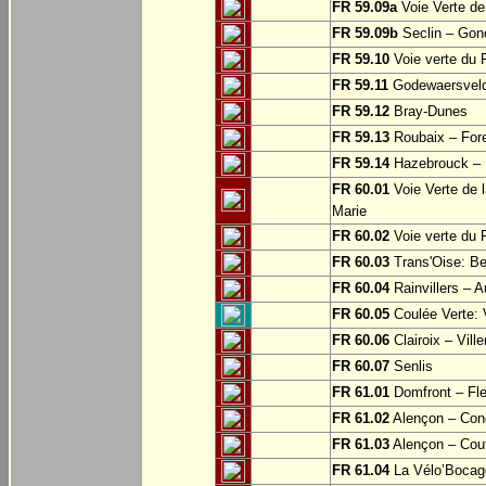
FR 59.09a
Voie Verte de
FR 59.09b
Seclin – Gon
FR 59.10
Voie verte du F
FR 59.11
Godewaersvel
FR 59.12
Bray-Dunes
FR 59.13
Roubaix – For
FR 59.14
Hazebrouck – M
FR 60.01
Voie Verte de l
Marie
FR 60.02
Voie verte du 
FR 60.03
Trans'Oise: Be
FR 60.04
Rainvillers – A
FR 60.05
Coulée Verte: 
FR 60.06
Clairoix – Vill
FR 60.07
Senlis
FR 61.01
Domfront – Fle
FR 61.02
Alençon – Con
FR 61.03
Alençon – Cou
FR 61.04
La Vélo’Bocage