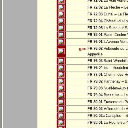
FR 72.01
La Voie verte
FR 72.02
La Flèche – L
FR 72.03
Durtal – La Fl
FR 72.04
Château-du-Loi
FR 72.05
La Suze-sur-Sa
FR 75.01
Paris: Coulée 
FR 76.01
L’Avenue Verte
FR 76.02
Veloroute du Li
gpx
Appeville
FR 76.03
Saint-Wandrille
FR 76.04
Eu – Heudelim
FR 77.01
Chemin des Ros
FR 79.02
Parthenay – Br
FR 79.03
Nueil-les-Aubie
FR 79.04
Bressuire – Le
FR 80.01
Traverse du Po
FR 80.02
Véloroute du V
FR 80.02a
Canaples – Sa
FR 85.01
La Roche-sur-