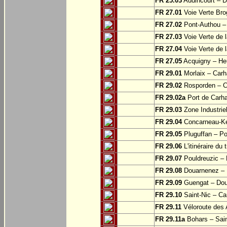
FR 25.03
Audincourt – D
FR 27.01
Voie Verte Bro
FR 27.02
Pont-Authou –
FR 27.03
Voie Verte de l
FR 27.04
Voie Verte de l
FR 27.05
Acquigny – Heu
FR 29.01
Morlaix – Carh
FR 29.02
Rosporden – C
FR 29.02a
Port de Carha
FR 29.03
Zone Industrie
FR 29.04
Concarneau-Ke
FR 29.05
Pluguffan – Po
FR 29.06
L'itinéraire du 
FR 29.07
Pouldreuzic – 
FR 29.08
Douarnenez – P
FR 29.09
Guengat – Do
FR 29.10
Saint-Nic – Ca
FR 29.11
Véloroute des 
FR 29.11a
Bohars – Sai