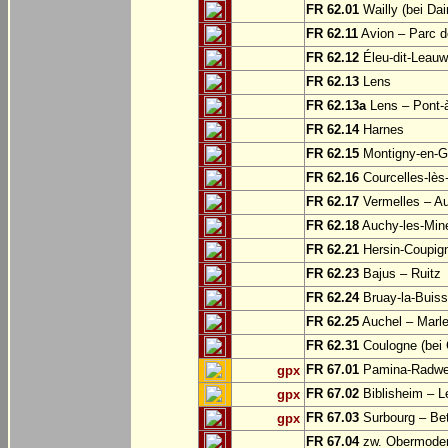
FR 62.01
Wailly (bei Dai
FR 62.11
Avion – Parc d
FR 62.12
Éleu-dit-Leauw
FR 62.13
Lens
FR 62.13a
Lens – Pont-
FR 62.14
Harnes
FR 62.15
Montigny-en-G
FR 62.16
Courcelles-lès
FR 62.17
Vermelles – A
FR 62.18
Auchy-les-Min
FR 62.21
Hersin-Coupign
FR 62.23
Bajus – Ruitz
FR 62.24
Bruay-la-Buiss
FR 62.25
Auchel – Marle
FR 62.31
Coulogne (bei 
FR 67.01
Pamina-Radweg
gpx
FR 67.02
Biblisheim – 
gpx
FR 67.03
Surbourg – Be
gpx
FR 67.04
zw. Obermodern