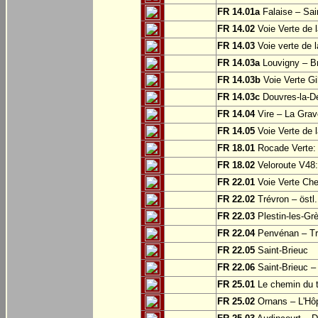
FR 14.01a
Falaise – Sai
FR 14.02
Voie Verte de 
FR 14.03
Voie verte de 
FR 14.03a
Louvigny – Br
FR 14.03b
Voie Verte Gi
FR 14.03c
Douvres-la-Dé
FR 14.04
Vire – La Grav
FR 14.05
Voie Verte de l
FR 18.01
Rocade Verte:
FR 18.02
Veloroute V48:
FR 22.01
Voie Verte Che
FR 22.02
Trévron – östl
FR 22.03
Plestin-les-Grè
FR 22.04
Penvénan – Tr
FR 22.05
Saint-Brieuc
FR 22.06
Saint-Brieuc – 
FR 25.01
Le chemin du tr
FR 25.02
Ornans – L'Hôp