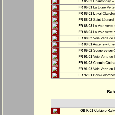
FR 85.02
Chantonnay – S
FR 86.01
La Ligne Verte:
FR 88.01
Etival-Clairef
FR 88.02
Saint-Léonard 
FR 88.03
La Voie verte 
FR 88.04
La Voie verte 
FR 88.05
Voie Verte de l
FR 89.01
Auxerre – Che
FR 89.02
Sougères-sur-S
FR 91.01
Voie Verte de l
FR 91.02
Chemin Gâtinai
FR 91.03
Voie Verte du 
FR 92.01
Bois-Colombe
Bah
GB K.01
Corbière Rail