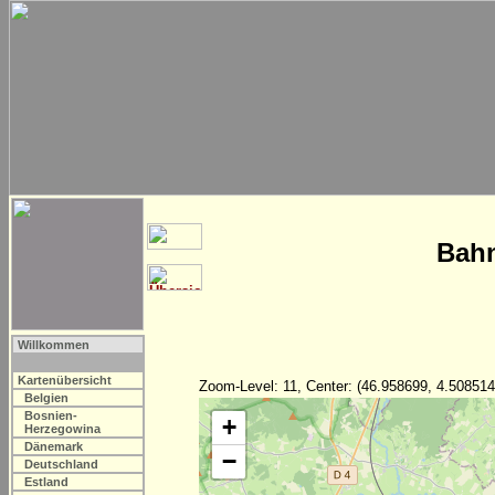
Bahn
Willkommen
Kartenübersicht
Zoom-Level: 11, Center: (46.958699, 4.508514
Belgien
Bosnien-
+
Herzegowina
Dänemark
−
Deutschland
Estland