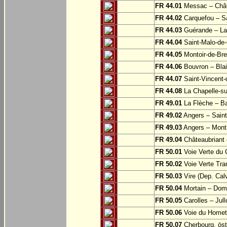
FR 44.01
Messac – Chât
FR 44.02
Carquefou – Sa
FR 44.03
Guérande – La
FR 44.04
Saint-Malo-de-
FR 44.05
Montoir-de-Br
FR 44.06
Bouvron – Blai
FR 44.07
Saint-Vincent-
FR 44.08
La Chapelle-su
FR 49.01
La Flèche – Ba
FR 49.02
Angers – Saint
FR 49.03
Angers – Montr
FR 49.04
Châteaubriant 
FR 50.01
Voie Verte du 
FR 50.02
Voie Verte Tran
FR 50.03
Vire (Dep. Cal
FR 50.04
Mortain – Dom
FR 50.05
Carolles – Jull
FR 50.06
Voie du Homet:
FR 50.07
Cherbourg, öst