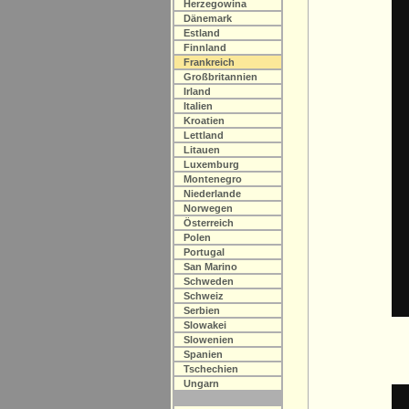
Herzegowina
Dänemark
Estland
Finnland
Frankreich
Großbritannien
Irland
Italien
Kroatien
Lettland
Litauen
Luxemburg
Montenegro
Niederlande
Norwegen
Österreich
Polen
Portugal
San Marino
Schweden
Schweiz
Serbien
Slowakei
Slowenien
Spanien
Tschechien
Ungarn