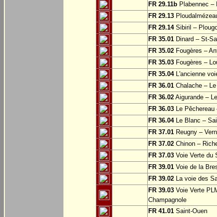
FR 29.11b
Plabennec – 
FR 29.13
Ploudalmézeau
FR 29.14
Sibiril – Ploug
FR 35.01
Dinard – St-S
FR 35.02
Fougères – Ant
FR 35.03
Fougères – Lo
FR 35.04
L'ancienne voie
FR 36.01
Chalache – Le 
FR 36.02
Aigurande – L
FR 36.03
Le Pêchereau –
FR 36.04
Le Blanc – Sain
FR 37.01
Reugny – Vern
FR 37.02
Chinon – Riche
FR 37.03
Voie Verte du S
FR 39.01
Voie de la Bre
FR 39.02
La voie des Sa
FR 39.03
Voie Verte PLM
Champagnole
FR 41.01
Saint-Ouen