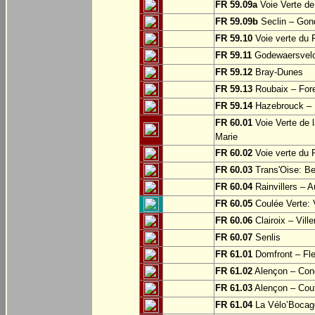
FR 59.09a
Voie Verte de
FR 59.09b
Seclin – Gon
FR 59.10
Voie verte du F
FR 59.11
Godewaersvel
FR 59.12
Bray-Dunes
FR 59.13
Roubaix – For
FR 59.14
Hazebrouck – M
FR 60.01
Voie Verte de l
Marie
FR 60.02
Voie verte du 
FR 60.03
Trans'Oise: Be
FR 60.04
Rainvillers – A
FR 60.05
Coulée Verte: 
FR 60.06
Clairoix – Vill
FR 60.07
Senlis
FR 61.01
Domfront – Fle
FR 61.02
Alençon – Con
FR 61.03
Alençon – Cou
FR 61.04
La Vélo’Bocage