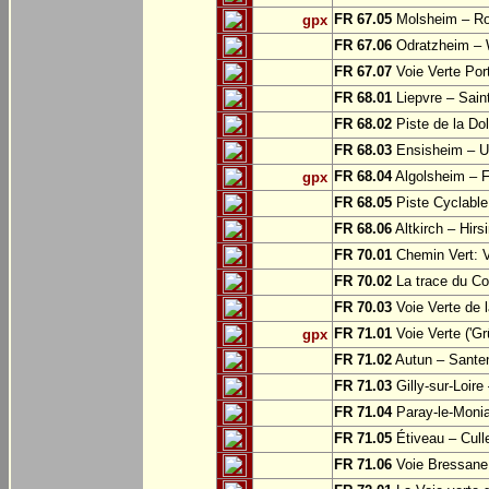
FR 67.05
Molsheim – Ro
gpx
FR 67.06
Odratzheim – 
FR 67.07
Voie Verte Por
FR 68.01
Liepvre – Sain
FR 68.02
Piste de la Do
FR 68.03
Ensisheim – U
FR 68.04
Algolsheim – 
gpx
FR 68.05
Piste Cyclable
FR 68.06
Altkirch – Hirs
FR 70.01
Chemin Vert: 
FR 70.02
La trace du Cou
FR 70.03
Voie Verte de 
FR 71.01
Voie Verte ('G
gpx
FR 71.02
Autun – Sante
FR 71.03
Gilly-sur-Loir
FR 71.04
Paray-le-Monia
FR 71.05
Étiveau – Cull
FR 71.06
Voie Bressane: