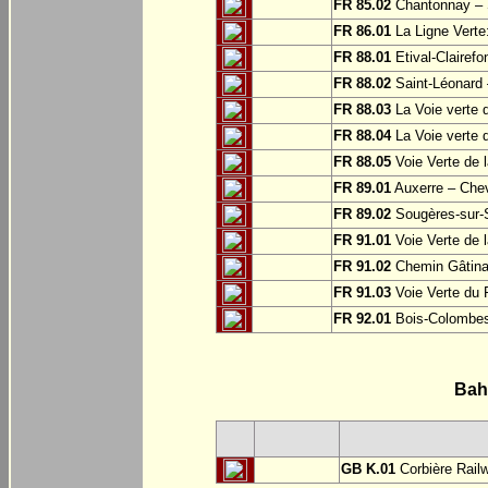
FR 85.02
Chantonnay – S
FR 86.01
La Ligne Verte:
FR 88.01
Etival-Clairef
FR 88.02
Saint-Léonard 
FR 88.03
La Voie verte 
FR 88.04
La Voie verte 
FR 88.05
Voie Verte de l
FR 89.01
Auxerre – Che
FR 89.02
Sougères-sur-S
FR 91.01
Voie Verte de l
FR 91.02
Chemin Gâtinai
FR 91.03
Voie Verte du 
FR 92.01
Bois-Colombe
Bah
GB K.01
Corbière Rail