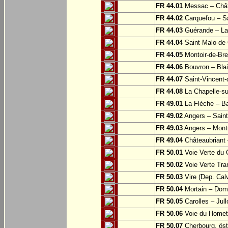
FR 44.01
Messac – Chât
FR 44.02
Carquefou – Sa
FR 44.03
Guérande – La
FR 44.04
Saint-Malo-de-
FR 44.05
Montoir-de-Br
FR 44.06
Bouvron – Blai
FR 44.07
Saint-Vincent-
FR 44.08
La Chapelle-su
FR 49.01
La Flèche – Ba
FR 49.02
Angers – Saint
FR 49.03
Angers – Montr
FR 49.04
Châteaubriant 
FR 50.01
Voie Verte du 
FR 50.02
Voie Verte Tran
FR 50.03
Vire (Dep. Cal
FR 50.04
Mortain – Dom
FR 50.05
Carolles – Jull
FR 50.06
Voie du Homet:
FR 50.07
Cherbourg, öst