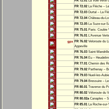
FR 72.01
La Voie verte
FR 72.02
La Flèche – L
FR 72.03
Durtal – La Fl
FR 72.04
Château-du-Loi
FR 72.05
La Suze-sur-Sa
FR 75.01
Paris: Coulée 
FR 76.01
L’Avenue Verte
FR 76.02
Veloroute du Li
gpx
Appeville
FR 76.03
Saint-Wandrille
FR 76.04
Eu – Heudelim
FR 77.01
Chemin des Ros
FR 79.02
Parthenay – Br
FR 79.03
Nueil-les-Aubie
FR 79.04
Bressuire – Le
FR 80.01
Traverse du Po
FR 80.02
Véloroute du V
FR 80.02a
Canaples – Sa
FR 85.01
La Roche-sur-