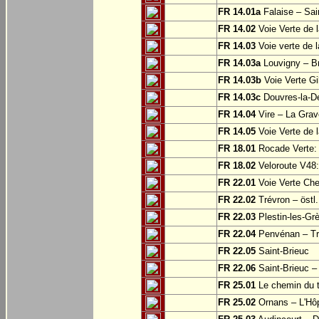
FR 14.01a
Falaise – Sai
FR 14.02
Voie Verte de 
FR 14.03
Voie verte de 
FR 14.03a
Louvigny – Br
FR 14.03b
Voie Verte Gi
FR 14.03c
Douvres-la-Dé
FR 14.04
Vire – La Grav
FR 14.05
Voie Verte de l
FR 18.01
Rocade Verte:
FR 18.02
Veloroute V48:
FR 22.01
Voie Verte Che
FR 22.02
Trévron – östl
FR 22.03
Plestin-les-Grè
FR 22.04
Penvénan – Tr
FR 22.05
Saint-Brieuc
FR 22.06
Saint-Brieuc – 
FR 25.01
Le chemin du tr
FR 25.02
Ornans – L'Hôp