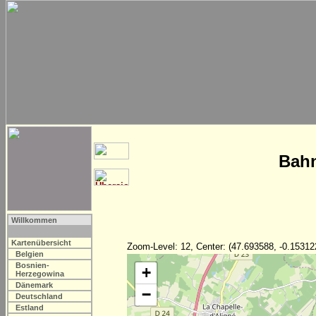
Bahn
Willkommen
Kartenübersicht
Zoom-Level: 12, Center: (47.693588, -0.15312
Belgien
Bosnien-
+
Herzegowina
Dänemark
−
Deutschland
Estland