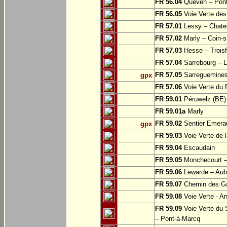
FR 56.04
Quéven – Pont
FR 56.05
Voie Verte des 
FR 57.01
Lessy – Chate
FR 57.02
Marly – Coin-su
FR 57.03
Hesse – Troisf
FR 57.04
Sarrebourg – Lo
FR 57.05
Sarreguemine
gpx
FR 57.06
Voie Verte du 
FR 59.01
Péruwelz (BE) 
FR 59.01a
Marly
FR 59.02
Sentier Emerau
gpx
FR 59.03
Voie Verte de l
FR 59.04
Escaudain
FR 59.05
Monchecourt 
FR 59.06
Lewarde – Aube
FR 59.07
Chemin des Ga
FR 59.08
Voie Verte - A
FR 59.09
Voie Verte du 
– Pont-à-Marcq