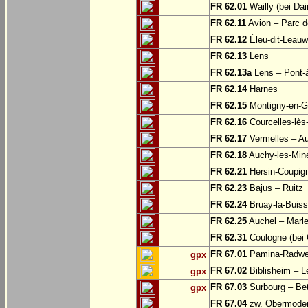
FR 62.01
Wailly (bei Dai
FR 62.11
Avion – Parc d
FR 62.12
Éleu-dit-Leauw
FR 62.13
Lens
FR 62.13a
Lens – Pont-
FR 62.14
Harnes
FR 62.15
Montigny-en-G
FR 62.16
Courcelles-lès
FR 62.17
Vermelles – A
FR 62.18
Auchy-les-Min
FR 62.21
Hersin-Coupign
FR 62.23
Bajus – Ruitz
FR 62.24
Bruay-la-Buiss
FR 62.25
Auchel – Marle
FR 62.31
Coulogne (bei 
FR 67.01
Pamina-Radweg
gpx
FR 67.02
Biblisheim – 
gpx
FR 67.03
Surbourg – Be
gpx
FR 67.04
zw. Obermodern