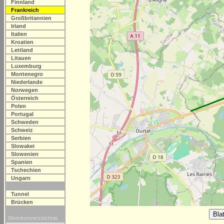
Finnland
Frankreich
Großbritannien
Irland
Italien
Kroatien
Lettland
Litauen
Luxemburg
Montenegro
Niederlande
Norwegen
Österreich
Polen
Portugal
Schweden
Schweiz
Serbien
Slowakei
Slowenien
Spanien
Tschechien
Ungarn
Tunnel
Brücken
Streckenverzeichnis