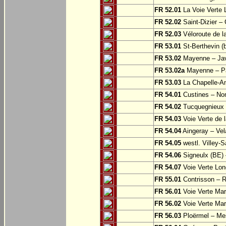
FR 52.01
La Voie Verte 
FR 52.02
Saint-Dizier –
FR 52.03
Véloroute de la
FR 53.01
St-Berthevin (
FR 53.02
Mayenne – Ja
FR 53.02a
Mayenne – Pa
FR 53.03
La Chapelle-An
FR 54.01
Custines – N
FR 54.02
Tucquegnieux 
FR 54.03
Voie Verte de 
FR 54.04
Aingeray – Vel
FR 54.05
westl. Villey-S
FR 54.06
Signeulx (BE) 
FR 54.07
Voie Verte Lon
FR 55.01
Contrisson – R
FR 56.01
Voie Verte Mar
FR 56.02
Voie Verte Mar
FR 56.03
Ploërmel – Me