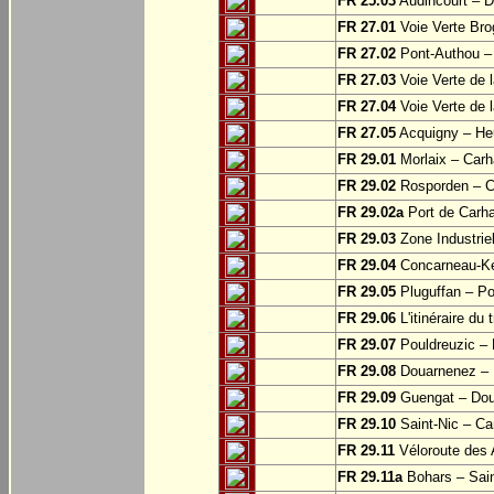
FR 25.03
Audincourt – D
FR 27.01
Voie Verte Bro
FR 27.02
Pont-Authou –
FR 27.03
Voie Verte de l
FR 27.04
Voie Verte de l
FR 27.05
Acquigny – Heu
FR 29.01
Morlaix – Carh
FR 29.02
Rosporden – C
FR 29.02a
Port de Carha
FR 29.03
Zone Industrie
FR 29.04
Concarneau-Ke
FR 29.05
Pluguffan – Po
FR 29.06
L'itinéraire du 
FR 29.07
Pouldreuzic – 
FR 29.08
Douarnenez – P
FR 29.09
Guengat – Do
FR 29.10
Saint-Nic – Ca
FR 29.11
Véloroute des 
FR 29.11a
Bohars – Sai