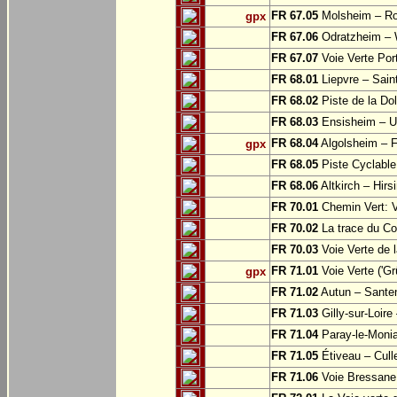
FR 67.05
Molsheim – Ro
gpx
FR 67.06
Odratzheim – 
FR 67.07
Voie Verte Por
FR 68.01
Liepvre – Sain
FR 68.02
Piste de la Do
FR 68.03
Ensisheim – U
FR 68.04
Algolsheim – 
gpx
FR 68.05
Piste Cyclable
FR 68.06
Altkirch – Hirs
FR 70.01
Chemin Vert: 
FR 70.02
La trace du Cou
FR 70.03
Voie Verte de 
FR 71.01
Voie Verte ('G
gpx
FR 71.02
Autun – Sante
FR 71.03
Gilly-sur-Loir
FR 71.04
Paray-le-Monia
FR 71.05
Étiveau – Cull
FR 71.06
Voie Bressane: