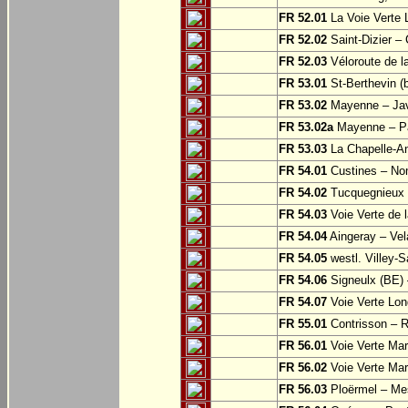
FR 52.01
La Voie Verte 
FR 52.02
Saint-Dizier –
FR 52.03
Véloroute de la
FR 53.01
St-Berthevin (
FR 53.02
Mayenne – Ja
FR 53.02a
Mayenne – Pa
FR 53.03
La Chapelle-An
FR 54.01
Custines – N
FR 54.02
Tucquegnieux 
FR 54.03
Voie Verte de 
FR 54.04
Aingeray – Vel
FR 54.05
westl. Villey-S
FR 54.06
Signeulx (BE) 
FR 54.07
Voie Verte Lon
FR 55.01
Contrisson – R
FR 56.01
Voie Verte Mar
FR 56.02
Voie Verte Mar
FR 56.03
Ploërmel – Me