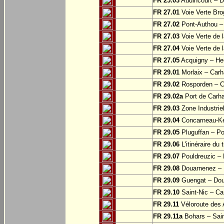
FR 25.03
Audincourt – D
FR 27.01
Voie Verte Bro
FR 27.02
Pont-Authou –
FR 27.03
Voie Verte de l
FR 27.04
Voie Verte de l
FR 27.05
Acquigny – Heu
FR 29.01
Morlaix – Carh
FR 29.02
Rosporden – C
FR 29.02a
Port de Carha
FR 29.03
Zone Industrie
FR 29.04
Concarneau-Ke
FR 29.05
Pluguffan – Po
FR 29.06
L'itinéraire du 
FR 29.07
Pouldreuzic – 
FR 29.08
Douarnenez – P
FR 29.09
Guengat – Do
FR 29.10
Saint-Nic – Ca
FR 29.11
Véloroute des 
FR 29.11a
Bohars – Sai