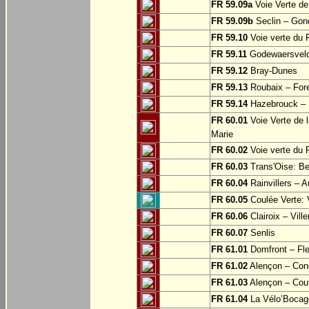
FR 59.09a
Voie Verte de
FR 59.09b
Seclin – Gon
FR 59.10
Voie verte du F
FR 59.11
Godewaersvel
FR 59.12
Bray-Dunes
FR 59.13
Roubaix – For
FR 59.14
Hazebrouck – M
FR 60.01
Voie Verte de l
Marie
FR 60.02
Voie verte du 
FR 60.03
Trans'Oise: Be
FR 60.04
Rainvillers – A
FR 60.05
Coulée Verte: 
FR 60.06
Clairoix – Vill
FR 60.07
Senlis
FR 61.01
Domfront – Fle
FR 61.02
Alençon – Con
FR 61.03
Alençon – Cou
FR 61.04
La Vélo’Bocage