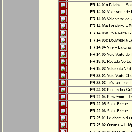
FR 14.01a
Falaise – Sai
FR 14.02
Voie Verte de 
FR 14.03
Voie verte de 
FR 14.03a
Louvigny – Br
FR 14.03b
Voie Verte Gi
FR 14.03c
Douvres-la-Dé
FR 14.04
Vire – La Grav
FR 14.05
Voie Verte de l
FR 18.01
Rocade Verte:
FR 18.02
Veloroute V48:
FR 22.01
Voie Verte Che
FR 22.02
Trévron – östl
FR 22.03
Plestin-les-Grè
FR 22.04
Penvénan – Tr
FR 22.05
Saint-Brieuc
FR 22.06
Saint-Brieuc – 
FR 25.01
Le chemin du tr
FR 25.02
Ornans – L'Hôp