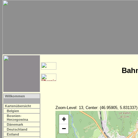
Bahn
Willkommen
Kartenübersicht
Zoom-Level: 13, Center: (46.95905, 5.831337)
Belgien
Bosnien-
+
Herzegowina
Dänemark
−
Deutschland
Estland