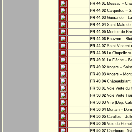
FR 44.01
Messac – Chât
FR 44.02
Carquefou – Sa
FR 44.03
Guérande – La
FR 44.04
Saint-Malo-de-
FR 44.05
Montoir-de-Br
FR 44.06
Bouvron – Blai
FR 44.07
Saint-Vincent-
FR 44.08
La Chapelle-su
FR 49.01
La Flèche – Ba
FR 49.02
Angers – Saint
FR 49.03
Angers – Montr
FR 49.04
Châteaubriant 
FR 50.01
Voie Verte du 
FR 50.02
Voie Verte Tran
FR 50.03
Vire (Dep. Cal
FR 50.04
Mortain – Dom
FR 50.05
Carolles – Jull
FR 50.06
Voie du Homet:
FR 50.07
Cherbourg, öst