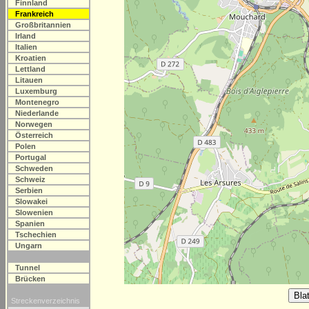
Finnland
Frankreich
Großbritannien
Irland
Italien
Kroatien
Lettland
Litauen
Luxemburg
Montenegro
Niederlande
Norwegen
Österreich
Polen
Portugal
Schweden
Schweiz
Serbien
Slowakei
Slowenien
Spanien
Tschechien
Ungarn
Tunnel
Brücken
Streckenverzeichnis