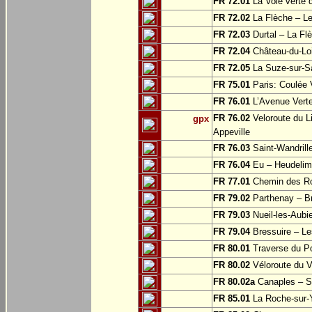
FR 72.01
La Voie verte
FR 72.02
La Flèche – L
FR 72.03
Durtal – La Fl
FR 72.04
Château-du-Loi
FR 72.05
La Suze-sur-Sa
FR 75.01
Paris: Coulée 
FR 76.01
L’Avenue Verte
FR 76.02
Veloroute du Li
gpx
Appeville
FR 76.03
Saint-Wandrille
FR 76.04
Eu – Heudelim
FR 77.01
Chemin des Ros
FR 79.02
Parthenay – Br
FR 79.03
Nueil-les-Aubie
FR 79.04
Bressuire – Le
FR 80.01
Traverse du Po
FR 80.02
Véloroute du V
FR 80.02a
Canaples – Sa
FR 85.01
La Roche-sur-