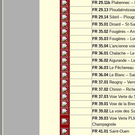
FR 29.11b
Plabennec – 
FR 29.13
Ploudalmézeau
FR 29.14
Sibiril – Ploug
FR 35.01
Dinard – St-S
FR 35.02
Fougères – Ant
FR 35.03
Fougères – Lo
FR 35.04
L'ancienne voie
FR 36.01
Chalache – Le 
FR 36.02
Aigurande – L
FR 36.03
Le Pêchereau –
FR 36.04
Le Blanc – Sain
FR 37.01
Reugny – Vern
FR 37.02
Chinon – Riche
FR 37.03
Voie Verte du S
FR 39.01
Voie de la Bre
FR 39.02
La voie des Sa
FR 39.03
Voie Verte PLM
Champagnole
FR 41.01
Saint-Ouen