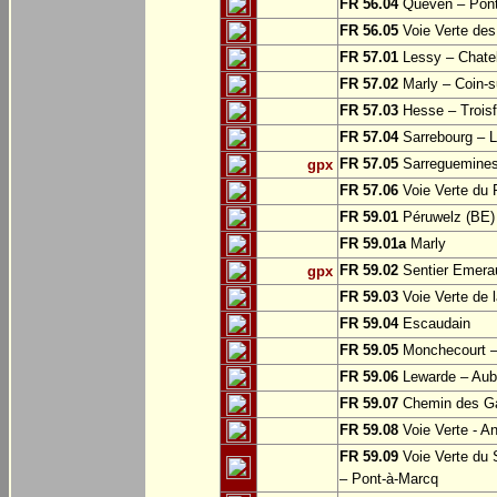
FR 56.04
Quéven – Pont
FR 56.05
Voie Verte des 
FR 57.01
Lessy – Chate
FR 57.02
Marly – Coin-su
FR 57.03
Hesse – Troisf
FR 57.04
Sarrebourg – Lo
FR 57.05
Sarreguemine
gpx
FR 57.06
Voie Verte du 
FR 59.01
Péruwelz (BE) 
FR 59.01a
Marly
FR 59.02
Sentier Emerau
gpx
FR 59.03
Voie Verte de l
FR 59.04
Escaudain
FR 59.05
Monchecourt 
FR 59.06
Lewarde – Aube
FR 59.07
Chemin des Ga
FR 59.08
Voie Verte - A
FR 59.09
Voie Verte du 
– Pont-à-Marcq