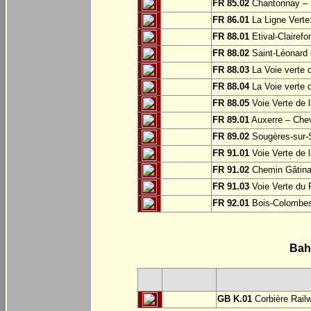
FR 85.02
Chantonnay – S
FR 86.01
La Ligne Verte:
FR 88.01
Etival-Clairef
FR 88.02
Saint-Léonard 
FR 88.03
La Voie verte 
FR 88.04
La Voie verte 
FR 88.05
Voie Verte de l
FR 89.01
Auxerre – Che
FR 89.02
Sougères-sur-S
FR 91.01
Voie Verte de l
FR 91.02
Chemin Gâtinai
FR 91.03
Voie Verte du 
FR 92.01
Bois-Colombe
Bah
GB K.01
Corbière Rail