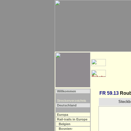
Willkommen
FR 59.13
Rouba
Streckenverzeichnis
Steckbr
Deutschland
Europa
Rail-trails in Europe
Belgien
Bosnien-