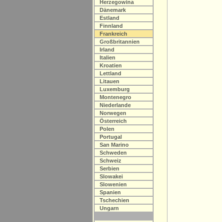
Herzegowina
Dänemark
Estland
Finnland
Frankreich
Großbritannien
Irland
Italien
Kroatien
Lettland
Litauen
Luxemburg
Montenegro
Niederlande
Norwegen
Österreich
Polen
Portugal
San Marino
Schweden
Schweiz
Serbien
Slowakei
Slowenien
Spanien
Tschechien
Ungarn