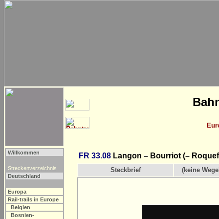
Bahn
Eur
Willkommen
FR 33.08
Langon – Bourriot (– Roquef
Streckenverzeichnis
Steckbrief
(keine Wege
Deutschland
Europa
Rail-trails in Europe
Belgien
Bosnien-