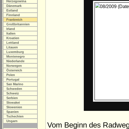
Herzegowina
Dänemark
Estland
Finnland
Frankreich
Großbritannien
Irland
Italien
Kroatien
Lettland
Litauen
Luxemburg
Montenegro
Niederlande
Norwegen
Österreich
Polen
Portugal
San Marino
Schweden
Schweiz
Serbien
Slowakei
Slowenien
Spanien
Tschechien
Ungarn
Vom Beginn des Radwegs