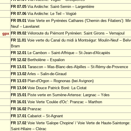
FR 07.05
Via Ardèche: Saint-Sernin – Largentière
FR 07.06
Via Ardèche: Le Teil – Vogüé
FR 09.01
Voie Verte en Pyrénées Cathares ('Chemin des Filatiers'): Mir
Neuf – Lavelanet
FR 09.02
Véloroute du Piémont Pyrénéen: Saint Girons – Vernajoul
gpx
FR 11.01
Voie verte du Canal du midi à Montségur: Moulin-Neuf – Bel
Bram
FR 12.01
Le Cambon – Saint-Affrique – St-Jean-d'Alcapiès
FR 12.02
Bertholène – Espalion
FR 13.01
Tarascon – Mas-Blanc-des-Alpilles – St-Rémy-de-Provence
FR 13.02
Arles – Salin-de-Giraud
FR 13.03
Plan-d'Orgon – Rognonas (bei Avignon)
FR 13.04
Voie Douce Patrick Boré: La Ciotat
FR 15.01
Piste verte en Sumène-Artense: Largnac – Ydes
FR 16.01
Voie Verte 'Coulée d'Oc': Pranzac – Marthon
FR 16.02
Pranzac
FR 17.01
Cabariot – St-Agnant
FR 17.02
Voie Verte 'Galope Chopine' / Voie Verte de Haute-Saintonge:
Saint-Hilaire – Clérac