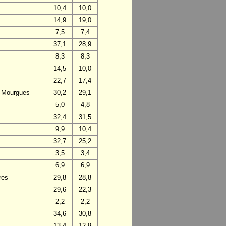
10,4
10,0
14,9
19,0
7,5
7,4
37,1
28,9
8,3
8,3
14,5
10,0
22,7
17,4
s-Mourgues
30,2
29,1
5,0
4,8
32,4
31,5
9,9
10,4
32,7
25,2
3,5
3,4
6,9
6,9
res
29,8
28,8
29,6
22,3
2,2
2,2
34,6
30,8
13,4
12,9