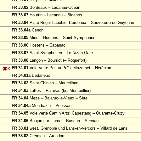
FR 33.02
Bordeaux – Lacanau-Océan
FR 33.03
Hourtin – Lacanau – Biganos
FR 33.04
Piste Roger Lapébie: Bordeaux – Sauveterre-de-Guyenne
FR 33.04a
Cenon
FR 33.05
Mios – Hostens – Saint Symphorien
FR 33.06
Hostens – Cabanac
FR 33.07
Saint Symphorien – Le Nizan Gare
FR 33.08
Langon – Bourriot (– Roquefort)
FR 34.01
Voie Verte Passa Païs: Mazamet – Hérépian
gpx
FR 34.01a
Bédarieux
FR 34.02
Saint-Chinian – Maureilhan
FR 34.03
Lattes – Palavas (bei Montpellier)
FR 34.04
Mèze – Balaruc-le-Vieux – Sète
FR 34.04a
Montbazin – Poussan
FR 34.05
Voie verte Camin’Arts: Capestang – Quarante-Cruzy
FR 34.06
Boujan-sur-Libron – Bassan – Servian
FR 38.01
west. Grenoble und Lans-en-Vercors – Villard de Lans
FR 38.02
Crémieu – Arandon