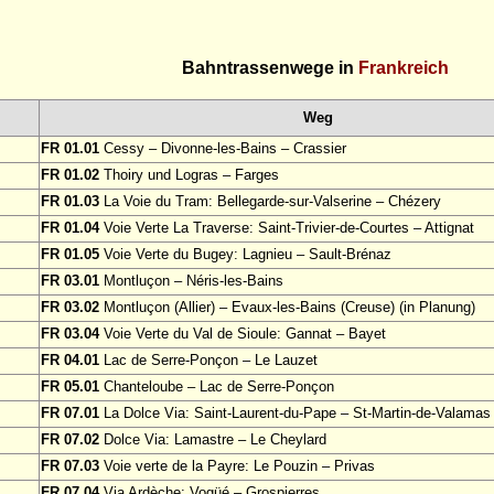
Bahntrassenwege in
Frankreich
Weg
FR 01.01
Cessy – Divonne-les-Bains – Crassier
FR 01.02
Thoiry und Logras – Farges
FR 01.03
La Voie du Tram: Bellegarde-sur-Valserine – Chézery
FR 01.04
Voie Verte La Traverse: Saint-Trivier-de-Courtes – Attignat
FR 01.05
Voie Verte du Bugey: Lagnieu – Sault-Brénaz
FR 03.01
Montluçon – Néris-les-Bains
FR 03.02
Montluçon (Allier) – Evaux-les-Bains (Creuse) (in Planung)
FR 03.04
Voie Verte du Val de Sioule: Gannat – Bayet
FR 04.01
Lac de Serre-Ponçon – Le Lauzet
FR 05.01
Chanteloube – Lac de Serre-Ponçon
FR 07.01
La Dolce Via: Saint-Laurent-du-Pape – St-Martin-de-Valamas
FR 07.02
Dolce Via: Lamastre – Le Cheylard
FR 07.03
Voie verte de la Payre: Le Pouzin – Privas
FR 07.04
Via Ardèche: Vogüé – Grospierres