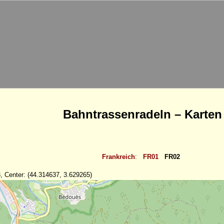
Bahntrassenradeln – Karten
Frankreich
:
FR01
FR02
, Center: (44.314637, 3.629265)