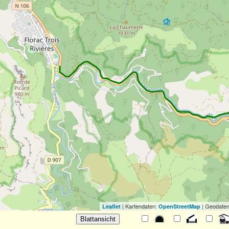
| Kartendaten:
| Geodaten
Leaflet
OpenStreetMap