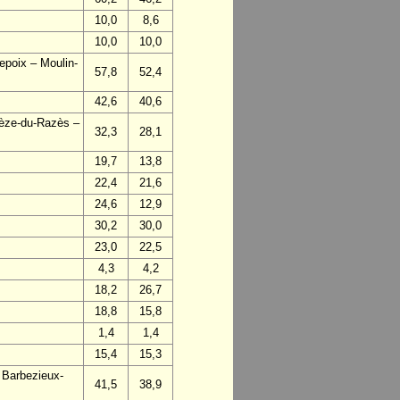
10,0
8,6
10,0
10,0
epoix – Moulin-
57,8
52,4
42,6
40,6
vèze-du-Razès –
32,3
28,1
19,7
13,8
22,4
21,6
24,6
12,9
30,2
30,0
23,0
22,5
4,3
4,2
18,2
26,7
18,8
15,8
1,4
1,4
15,4
15,3
 Barbezieux-
41,5
38,9