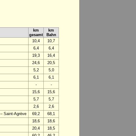
km
km
gesamt
Bahn
10,4
10,7
6,4
6,4
19,3
16,4
24,6
20,5
5,2
5,0
6,1
6,1
-
-
15,6
15,6
5,7
5,7
2,6
2,6
 – Saint-Agrève
69,2
68,1
18,6
18,6
20,4
18,5
60,2
46,2