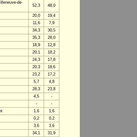
lleneuve-de-
52,3
48,0
20,0
19,4
11,6
7,9
34,3
30,5
35,3
28,0
18,9
12,8
20,1
18,2
24,3
17,8
20,3
18,6
23,2
17,2
5,7
4,8
28,3
23,8
4,5
-
-
-
et
1,6
1,6
0,2
0,2
3,6
3,6
34,1
31,9