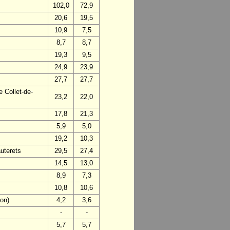
102,0
72,9
20,6
19,5
10,9
7,5
8,7
8,7
19,3
9,5
24,9
23,9
27,7
27,7
 Collet-de-
23,2
22,0
17,8
21,3
5,9
5,0
19,2
10,3
uterets
29,5
27,4
14,5
13,0
8,9
7,3
10,8
10,6
on)
4,2
3,6
-
-
5,7
5,7