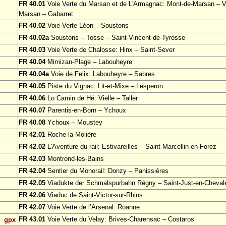
FR 40.01
Voie Verte du Marsan et de L'Armagnac: Mont-de-Marsan – Vi
Marsan – Gabarret
FR 40.02
Voie Verte Léon – Soustons
FR 40.02a
Soustons – Tosse – Saint-Vincent-de-Tyrosse
FR 40.03
Voie Verte de Chalosse: Hinx – Saint-Sever
FR 40.04
Mimizan-Plage – Labouheyre
FR 40.04a
Voie de Felix: Labouheyre – Sabres
FR 40.05
Piste du Vignac: Lit-et-Mixe – Lesperon
FR 40.06
Lo Camin de Hé: Vielle – Taller
FR 40.07
Parentis-en-Born – Ychoux
FR 40.08
Ychoux – Moustey
FR 42.01
Roche-la-Molière
FR 42.02
L'Aventure du rail: Estivareilles – Saint-Marcellin-en-Forez
FR 42.03
Montrond-les-Bains
FR 42.04
Sentier du Monorail: Donzy – Panissières
FR 42.05
Viadukte der Schmalspurbahn Régny – Saint-Just-en-Cheval
FR 42.06
Viaduc de Saint-Victor-sur-Rhins
FR 42.07
Voie Verte de l’Arsenal: Roanne
FR 43.01
Voie Verte du Velay: Brives-Charensac – Costaros
gpx