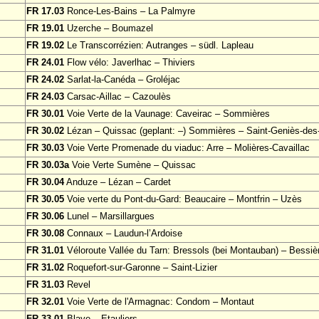
FR 17.03
Ronce-Les-Bains – La Palmyre
FR 19.01
Uzerche – Boumazel
FR 19.02
Le Transcorrézien: Autranges – südl. Lapleau
FR 24.01
Flow vélo: Javerlhac – Thiviers
FR 24.02
Sarlat-la-Canéda – Groléjac
FR 24.03
Carsac-Aillac – Cazoulès
FR 30.01
Voie Verte de la Vaunage: Caveirac – Sommières
FR 30.02
Lézan – Quissac (geplant: –) Sommières – Saint-Geniès-de
FR 30.03
Voie Verte Promenade du viaduc: Arre – Molières-Cavaillac
FR 30.03a
Voie Verte Sumène – Quissac
FR 30.04
Anduze – Lézan – Cardet
FR 30.05
Voie verte du Pont-du-Gard: Beaucaire – Montfrin – Uzès
FR 30.06
Lunel – Marsillargues
FR 30.08
Connaux – Laudun-l’Ardoise
FR 31.01
Véloroute Vallée du Tarn: Bressols (bei Montauban) – Bessiè
FR 31.02
Roquefort-sur-Garonne – Saint-Lizier
FR 31.03
Revel
FR 32.01
Voie Verte de l'Armagnac: Condom – Montaut
FR 33.01
Blaye – Etauliers