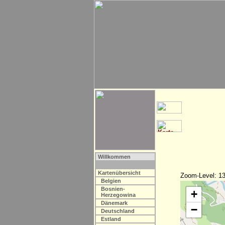
Willkommen
Kartenübersicht
Zoom-Level: 13
Belgien
Bosnien-
+
Herzegowina
Dänemark
−
Deutschland
Estland