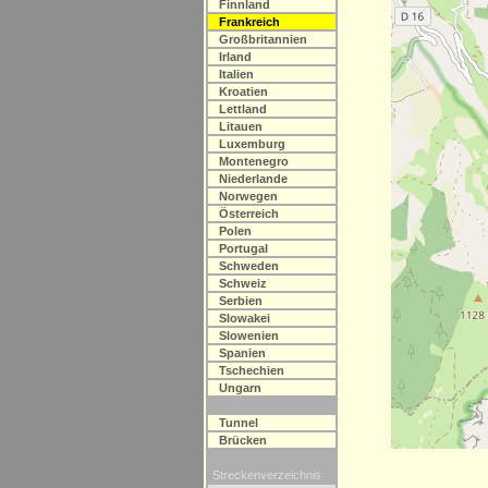
Finnland
Frankreich
Großbritannien
Irland
Italien
Kroatien
Lettland
Litauen
Luxemburg
Montenegro
Niederlande
Norwegen
Österreich
Polen
Portugal
Schweden
Schweiz
Serbien
Slowakei
Slowenien
Spanien
Tschechien
Ungarn
Tunnel
Brücken
Streckenverzeichnis