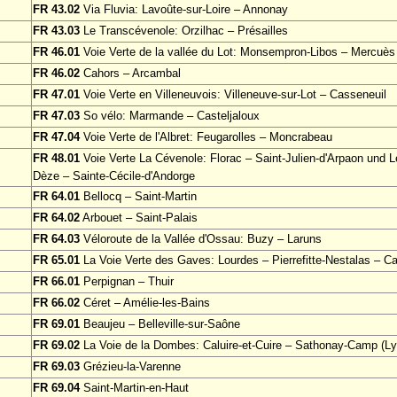
FR 43.02
Via Fluvia: Lavoûte-sur-Loire – Annonay
FR 43.03
Le Transcévenole: Orzilhac – Présailles
FR 46.01
Voie Verte de la vallée du Lot: Monsempron-Libos – Mercuès
FR 46.02
Cahors – Arcambal
FR 47.01
Voie Verte en Villeneuvois: Villeneuve-sur-Lot – Casseneuil
FR 47.03
So vélo: Marmande – Casteljaloux
FR 47.04
Voie Verte de l'Albret: Feugarolles – Moncrabeau
FR 48.01
Voie Verte La Cévenole: Florac – Saint-Julien-d'Arpaon und Le
Dèze – Sainte-Cécile-d'Andorge
FR 64.01
Bellocq – Saint-Martin
FR 64.02
Arbouet – Saint-Palais
FR 64.03
Véloroute de la Vallée d'Ossau: Buzy – Laruns
FR 65.01
La Voie Verte des Gaves: Lourdes – Pierrefitte-Nestalas – Ca
FR 66.01
Perpignan – Thuir
FR 66.02
Céret – Amélie-les-Bains
FR 69.01
Beaujeu – Belleville-sur-Saône
FR 69.02
La Voie de la Dombes: Caluire-et-Cuire – Sathonay-Camp (Ly
FR 69.03
Grézieu-la-Varenne
FR 69.04
Saint-Martin-en-Haut