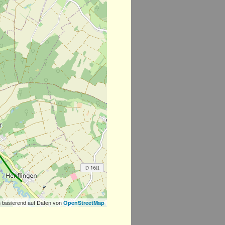
 basierend auf Daten von
OpenStreetMap