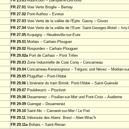
FR 25.03
Audincourt – Dampierre-Les-Bois
FR 27.01
Voie Verte Broglie – Bernay
FR 27.02
Pont-Authou – Evreux
FR 27.03
Voie Verte de la vallée de l'Epte: Gasny – Gisors
FR 27.04
Voie Verte de la vallée de l’Eure: Saint-Georges-Motel – Ivry-l
FR 27.05
Acquigny – Heudreville-sur-Eure
FR 29.01
Morlaix – Carhaix-Plouguer
FR 29.02
Rosporden – Carhaix-Plouguer
FR 29.02a
Port de Carhaix – Pont Trifen
FR 29.03
Zone Industrielle de Coat Conq – Concarneau
FR 29.04
Concarneau-Keransignour – Trégunc und Névez – Moëlan-su
FR 29.05
Pluguffan – Pont-l'Abbé
FR 29.06
L'itinéraire du train Birinik: Pont-l'Abbé – Saint-Guénolé
FR 29.07
Pouldreuzic – Plozévet
FR 29.08
Douarnenez – Poullan-sur-Mer und Pont-Croix – Audierne
FR 29.09
Guengat – Douarnenez
FR 29.10
Saint-Nic – Camaret-sur-Mer / Le Fret
FR 29.11
Véloroute des Abers: Brest – Aber-Wrac'h
FR 29.11a
Bohars – Saint-Renan