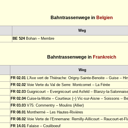
Bahntrassenwege in
Belgien
Weg
BE 524
Bohan – Membre
Bahntrassenwege in
Frankreich
Weg
FR 02.01
L'Axe vert de Thiérache: Origny-Sainte-Benoite – Guise – Hi
FR 02.02
Voie Verte du Val de Serre: Montcornet – La Férée
FR 02.03
Guignicourt – Evergnicourt und Asfeld – Blanzy-la-Salonnais
FR 02.04
Cuise-la-Motte – Courtieux (–) Vic-sur-Aisne – Soissons – Be
FR 03.03
V75: Commentry – Moulins (Allier)
FR 08.01
Monthermé – Les Hautes-Rivières
FR 08.02
Voie Verte de l’Ennemane: Remilly-Aillicourt – Raucourt-et-F
FR 14.01
Falaise – Couliboeuf