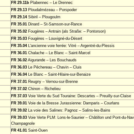
FR 29.11b
Plabennec – Le Drennec
FR 29.13
Ploudalmézeau – Porspoder
FR 29.14
Sibiril – Plougoulm
FR 35.01
Dinard – St-Samson-sur-Rance
FR 35.02
Fougères – Antrain (als Straße: – Pontorson)
FR 35.03
Fougères – Louvigné-du-Désert
FR 35.04
L'ancienne voie ferrée: Vitré – Argentré-du-Plessis
FR 36.01
Chalache – Le Blanc – Saint-Marcel
FR 36.02
Aigurande – Les Bouchauds
FR 36.03
Le Pêchereau – Chavin – Cluis
FR 36.04
Le Blanc – Saint-Hilaire-sur-Benaize
FR 37.01
Reugny – Vernou-sur-Brenne
FR 37.02
Chinon – Richelieu
FR 37.03
Voie Verte du Sud Touraine: Descartes – Preuilly-sur-Claise
FR 39.01
Voie de la Bresse Jurassienne: Damparis – Courlans
FR 39.02
La voie des Salines: Pagnoz – Salins-les-Bains
FR 39.03
Voie Verte PLM: Lons-le-Saunier – Châtillon und Pont-du-Na
Champagnole
FR 41.01
Saint-Ouen