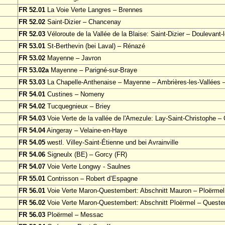
FR 52.01
La Voie Verte Langres – Brennes
FR 52.02
Saint-Dizier – Chancenay
FR 52.03
Véloroute de la Vallée de la Blaise: Saint-Dizier – Doulevant
FR 53.01
St-Berthevin (bei Laval) – Rénazé
FR 53.02
Mayenne – Javron
FR 53.02a
Mayenne – Parigné-sur-Braye
FR 53.03
La Chapelle-Anthenaise – Mayenne – Ambrières-les-Vallées 
FR 54.01
Custines – Nomeny
FR 54.02
Tucquegnieux – Briey
FR 54.03
Voie Verte de la vallée de l'Amezule: Lay-Saint-Christophe 
FR 54.04
Aingeray – Velaine-en-Haye
FR 54.05
westl. Villey-Saint-Étienne und bei Avrainville
FR 54.06
Signeulx (BE) – Gorcy (FR)
FR 54.07
Voie Verte Longwy - Saulnes
FR 55.01
Contrisson – Robert d’Espagne
FR 56.01
Voie Verte Maron-Questembert: Abschnitt Mauron – Ploërmel
FR 56.02
Voie Verte Maron-Questembert: Abschnitt Ploërmel – Queste
FR 56.03
Ploërmel – Messac