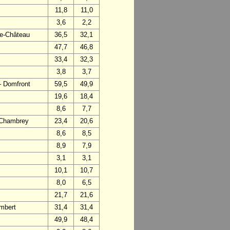
11,8
11,0
3,6
2,2
-le-Château
36,5
32,1
47,7
46,8
33,4
32,3
3,8
3,7
– Domfront
59,5
49,9
19,6
18,4
8,6
7,7
– Chambrey
23,4
20,6
8,6
8,5
8,9
7,9
3,1
3,1
10,1
10,7
8,0
6,5
21,7
21,6
mbert
31,4
31,4
49,9
48,4