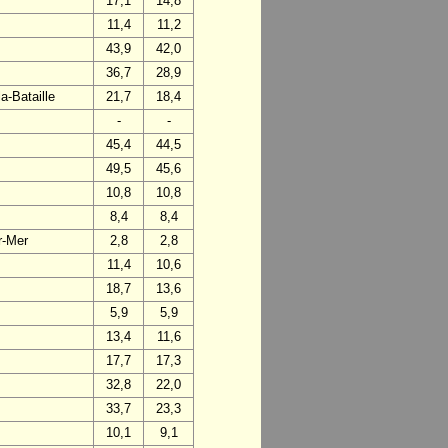
17,1
14,8
11,4
11,2
43,9
42,0
36,7
28,9
a-Bataille
21,7
18,4
-
-
45,4
44,5
49,5
45,6
10,8
10,8
8,4
8,4
r-Mer
2,8
2,8
11,4
10,6
18,7
13,6
5,9
5,9
13,4
11,6
17,7
17,3
32,8
22,0
33,7
23,3
10,1
9,1