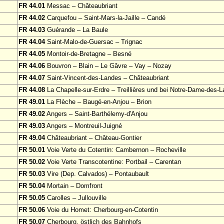
FR 44.01
Messac – Châteaubriant
FR 44.02
Carquefou – Saint-Mars-la-Jaille – Candé
FR 44.03
Guérande – La Baule
FR 44.04
Saint-Malo-de-Guersac – Trignac
FR 44.05
Montoir-de-Bretagne – Besné
FR 44.06
Bouvron – Blain – Le Gâvre – Vay – Nozay
FR 44.07
Saint-Vincent-des-Landes – Châteaubriant
FR 44.08
La Chapelle-sur-Erdre – Treillières und bei Notre-Dame-des-
FR 49.01
La Flèche – Baugé-en-Anjou – Brion
FR 49.02
Angers – Saint-Barthélemy-d'Anjou
FR 49.03
Angers – Montreuil-Juigné
FR 49.04
Châteaubriant – Château-Gontier
FR 50.01
Voie Verte du Cotentin: Cambernon – Rocheville
FR 50.02
Voie Verte Transcotentine: Portbail – Carentan
FR 50.03
Vire (Dep. Calvados) – Pontaubault
FR 50.04
Mortain – Domfront
FR 50.05
Carolles – Jullouville
FR 50.06
Voie du Homet: Cherbourg-en-Cotentin
FR 50.07
Cherbourg, östlich des Bahnhofs