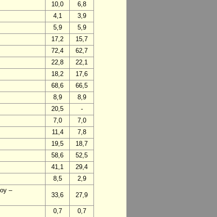
10,0
6,8
4,1
3,9
5,9
5,9
17,2
15,7
72,4
62,7
22,8
22,1
18,2
17,6
68,6
66,5
8,9
8,9
20,5
-
7,0
7,0
11,4
7,8
19,5
18,7
58,6
52,5
41,1
29,4
8,5
2,9
voy –
33,6
27,9
0,7
0,7