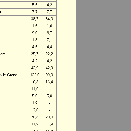
5,5
4,2
t
7,7
7,7
t
38,7
34,0
1,6
1,6
9,0
6,7
1,8
7,1
4,5
4,4
iers
25,7
22,2
4,2
4,2
42,9
42,9
n-le-Grand
122,0
99,0
16,8
16,4
11,0
-
5,0
5,0
1,9
-
12,0
-
20,8
20,0
11,9
11,9