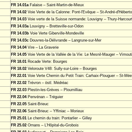
FR 14.01a
Falaise – Saint-Martin-de-Mieux
FR 14.02
Voie Verte de la Calonne: Pont-l'Evêque – St-André-d'Héberto
FR 14.03
Voie verte de la Suisse normande: Louvigny – Thury-Harcour
FR 14.03a
Louvigny – Bretteville-sur-Odon
FR 14.03b
Voie Verte Giberville-Mondeville
FR 14.03c
Douvres-la-Délivrande – Langrune-sur-Mer
FR 14.04
Vire – La Graverie
FR 14.05
Voie Verte de la Vallée de la Vie: Le Mesnil-Mauger – Vimout
FR 18.01
Rocade Verte: Bourges
FR 18.02
Veloroute V48: Sully-sur-Loire – Bourges
FR 22.01
Voie Verte Chemin du Petit Train: Carhaix-Plouguer – St-Mée
FR 22.02
Trévron – östl. Médréac
FR 22.03
Plestin-les-Grèves – Ploumilliau
FR 22.04
Penvénan – Tréguier
FR 22.05
Saint-Brieuc
FR 22.06
Saint-Brieuc – Yffiniac – Morieux
FR 25.01
Le chemin du train: Pontarlier – Gilley
FR 25.02
Ornans – L'Hôpital-du-Grobois