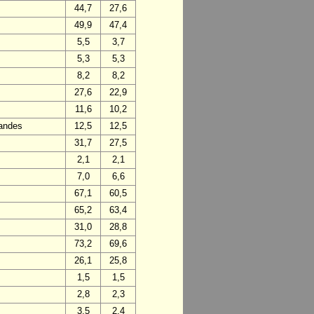
44,7
27,6
49,9
47,4
5,5
3,7
5,3
5,3
8,2
8,2
27,6
22,9
11,6
10,2
Landes
12,5
12,5
31,7
27,5
2,1
2,1
7,0
6,6
67,1
60,5
65,2
63,4
31,0
28,8
73,2
69,6
26,1
25,8
1,5
1,5
2,8
2,3
3,5
2,4