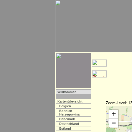
Willkommen
Kartenübersicht
Zoom-Level: 13
Belgien
Bosnien-
+
Herzegowina
Dänemark
−
Deutschland
Estland