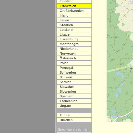
Finnland
Frankreich
Großbritannien
Irland
Italien
Kroatien
Lettland
Litauen
Luxemburg
Montenegro
Niederlande
Norwegen
Österreich
Polen
Portugal
Schweden
Schweiz
Serbien
Slowakei
Slowenien
Spanien
Tschechien
Ungarn
Tunnel
Brücken
Streckenverzeichnis