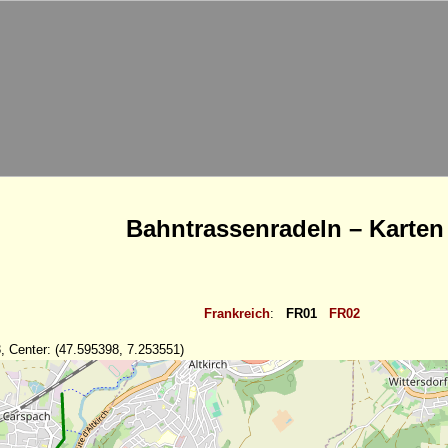
Bahntrassenradeln – Karten
Frankreich
:
FR01
FR02
, Center: (47.595398, 7.253551)