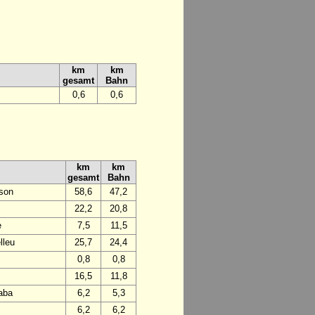
km
km
gesamt
Bahn
0,6
0,6
km
km
gesamt
Bahn
rson
58,6
47,2
22,2
20,8
e
7,5
11,5
lleu
25,7
24,4
0,8
0,8
16,5
11,8
laba
6,2
5,3
6,2
6,2