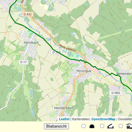
| Kartendaten:
| Geodaten
Leaflet
OpenStreetMap