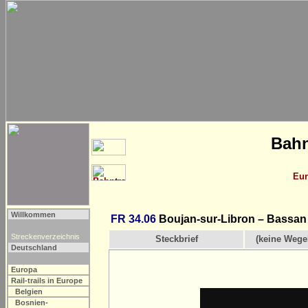
Bahn
Eu
Willkommen
FR 34.06
Boujan-sur-Libron – Bassan 
Streckenverzeichnis
Steckbrief
(keine Wege
Deutschland
Europa
Rail-trails in Europe
Belgien
Bosnien-