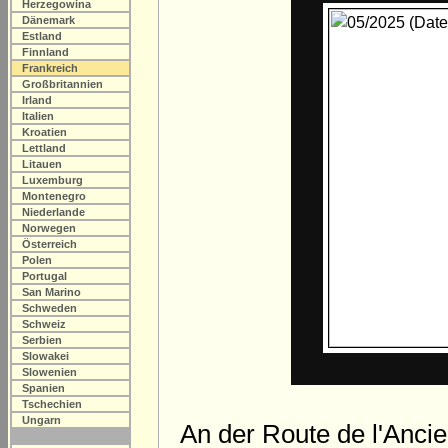
Herzegowina
Dänemark
Estland
Finnland
Frankreich
Großbritannien
Irland
Italien
Kroatien
Lettland
Litauen
Luxemburg
Montenegro
Niederlande
Norwegen
Österreich
Polen
Portugal
San Marino
Schweden
Schweiz
Serbien
Slowakei
Slowenien
Spanien
Tschechien
Ungarn
An der Route de l'Ancie