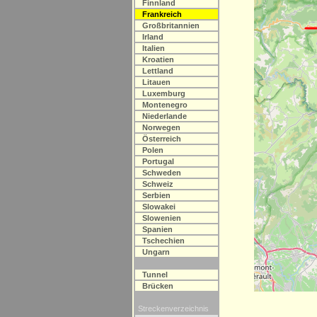
Finnland
Frankreich
Großbritannien
Irland
Italien
Kroatien
Lettland
Litauen
Luxemburg
Montenegro
Niederlande
Norwegen
Österreich
Polen
Portugal
Schweden
Schweiz
Serbien
Slowakei
Slowenien
Spanien
Tschechien
Ungarn
Tunnel
Brücken
Streckenverzeichnis