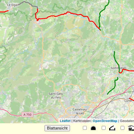
| Kartendaten:
| Geodaten
Leaflet
OpenStreetMap