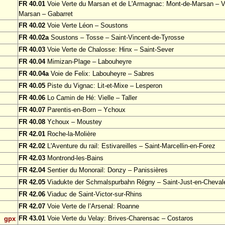
FR 40.01
Voie Verte du Marsan et de L'Armagnac: Mont-de-Marsan – Vi
Marsan – Gabarret
FR 40.02
Voie Verte Léon – Soustons
FR 40.02a
Soustons – Tosse – Saint-Vincent-de-Tyrosse
FR 40.03
Voie Verte de Chalosse: Hinx – Saint-Sever
FR 40.04
Mimizan-Plage – Labouheyre
FR 40.04a
Voie de Felix: Labouheyre – Sabres
FR 40.05
Piste du Vignac: Lit-et-Mixe – Lesperon
FR 40.06
Lo Camin de Hé: Vielle – Taller
FR 40.07
Parentis-en-Born – Ychoux
FR 40.08
Ychoux – Moustey
FR 42.01
Roche-la-Molière
FR 42.02
L'Aventure du rail: Estivareilles – Saint-Marcellin-en-Forez
FR 42.03
Montrond-les-Bains
FR 42.04
Sentier du Monorail: Donzy – Panissières
FR 42.05
Viadukte der Schmalspurbahn Régny – Saint-Just-en-Cheval
FR 42.06
Viaduc de Saint-Victor-sur-Rhins
FR 42.07
Voie Verte de l’Arsenal: Roanne
FR 43.01
Voie Verte du Velay: Brives-Charensac – Costaros
gpx