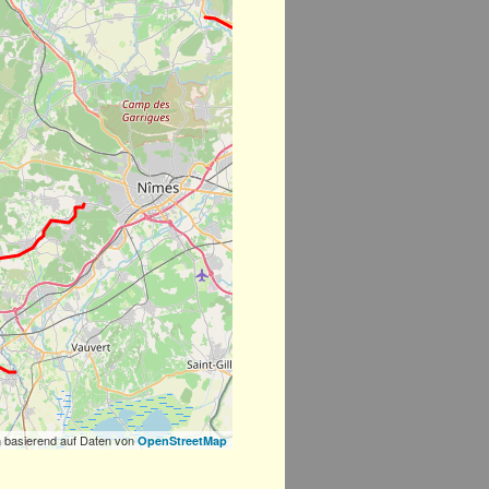
 basierend auf Daten von
OpenStreetMap