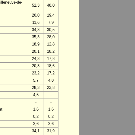
lleneuve-de-
52,3
48,0
20,0
19,4
11,6
7,9
34,3
30,5
35,3
28,0
18,9
12,8
20,1
18,2
24,3
17,8
20,3
18,6
23,2
17,2
5,7
4,8
28,3
23,8
4,5
-
-
-
et
1,6
1,6
0,2
0,2
3,6
3,6
34,1
31,9