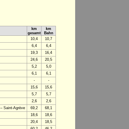
km
km
gesamt
Bahn
10,4
10,7
6,4
6,4
19,3
16,4
24,6
20,5
5,2
5,0
6,1
6,1
-
-
15,6
15,6
5,7
5,7
2,6
2,6
 – Saint-Agrève
69,2
68,1
18,6
18,6
20,4
18,5
60,2
46,2