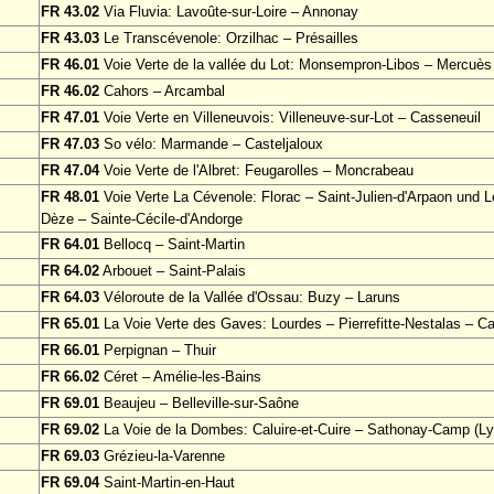
FR 43.02
Via Fluvia: Lavoûte-sur-Loire – Annonay
FR 43.03
Le Transcévenole: Orzilhac – Présailles
FR 46.01
Voie Verte de la vallée du Lot: Monsempron-Libos – Mercuès
FR 46.02
Cahors – Arcambal
FR 47.01
Voie Verte en Villeneuvois: Villeneuve-sur-Lot – Casseneuil
FR 47.03
So vélo: Marmande – Casteljaloux
FR 47.04
Voie Verte de l'Albret: Feugarolles – Moncrabeau
FR 48.01
Voie Verte La Cévenole: Florac – Saint-Julien-d'Arpaon und Le
Dèze – Sainte-Cécile-d'Andorge
FR 64.01
Bellocq – Saint-Martin
FR 64.02
Arbouet – Saint-Palais
FR 64.03
Véloroute de la Vallée d'Ossau: Buzy – Laruns
FR 65.01
La Voie Verte des Gaves: Lourdes – Pierrefitte-Nestalas – Ca
FR 66.01
Perpignan – Thuir
FR 66.02
Céret – Amélie-les-Bains
FR 69.01
Beaujeu – Belleville-sur-Saône
FR 69.02
La Voie de la Dombes: Caluire-et-Cuire – Sathonay-Camp (Ly
FR 69.03
Grézieu-la-Varenne
FR 69.04
Saint-Martin-en-Haut