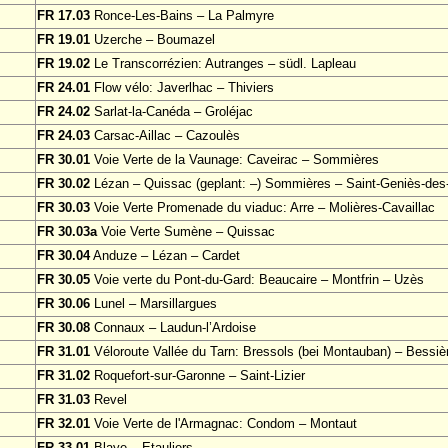
FR 17.03
Ronce-Les-Bains – La Palmyre
FR 19.01
Uzerche – Boumazel
FR 19.02
Le Transcorrézien: Autranges – südl. Lapleau
FR 24.01
Flow vélo: Javerlhac – Thiviers
FR 24.02
Sarlat-la-Canéda – Groléjac
FR 24.03
Carsac-Aillac – Cazoulès
FR 30.01
Voie Verte de la Vaunage: Caveirac – Sommières
FR 30.02
Lézan – Quissac (geplant: –) Sommières – Saint-Geniès-de
FR 30.03
Voie Verte Promenade du viaduc: Arre – Molières-Cavaillac
FR 30.03a
Voie Verte Sumène – Quissac
FR 30.04
Anduze – Lézan – Cardet
FR 30.05
Voie verte du Pont-du-Gard: Beaucaire – Montfrin – Uzès
FR 30.06
Lunel – Marsillargues
FR 30.08
Connaux – Laudun-l’Ardoise
FR 31.01
Véloroute Vallée du Tarn: Bressols (bei Montauban) – Bessiè
FR 31.02
Roquefort-sur-Garonne – Saint-Lizier
FR 31.03
Revel
FR 32.01
Voie Verte de l'Armagnac: Condom – Montaut
FR 33.01
Blaye – Etauliers