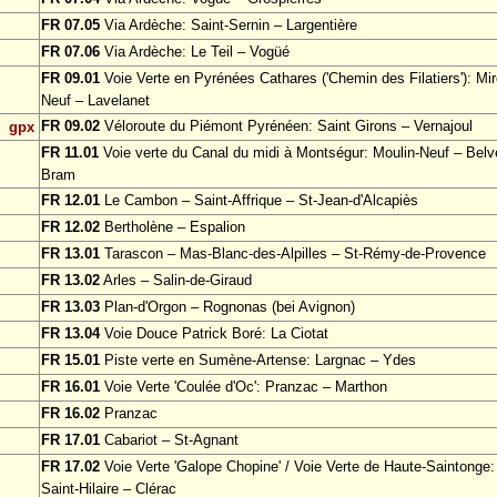
FR 07.05
Via Ardèche: Saint-Sernin – Largentière
FR 07.06
Via Ardèche: Le Teil – Vogüé
FR 09.01
Voie Verte en Pyrénées Cathares ('Chemin des Filatiers'): Mir
Neuf – Lavelanet
FR 09.02
Véloroute du Piémont Pyrénéen: Saint Girons – Vernajoul
gpx
FR 11.01
Voie verte du Canal du midi à Montségur: Moulin-Neuf – Bel
Bram
FR 12.01
Le Cambon – Saint-Affrique – St-Jean-d'Alcapiès
FR 12.02
Bertholène – Espalion
FR 13.01
Tarascon – Mas-Blanc-des-Alpilles – St-Rémy-de-Provence
FR 13.02
Arles – Salin-de-Giraud
FR 13.03
Plan-d'Orgon – Rognonas (bei Avignon)
FR 13.04
Voie Douce Patrick Boré: La Ciotat
FR 15.01
Piste verte en Sumène-Artense: Largnac – Ydes
FR 16.01
Voie Verte 'Coulée d'Oc': Pranzac – Marthon
FR 16.02
Pranzac
FR 17.01
Cabariot – St-Agnant
FR 17.02
Voie Verte 'Galope Chopine' / Voie Verte de Haute-Saintonge:
Saint-Hilaire – Clérac