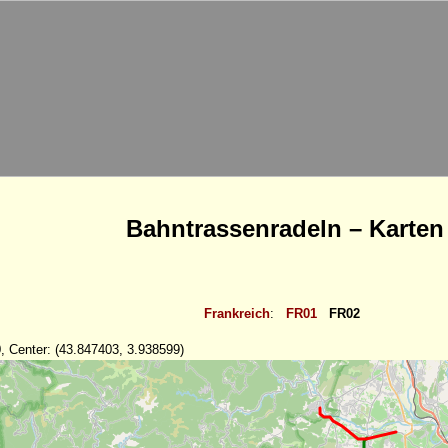
Bahntrassenradeln – Karten
Frankreich
:
FR01
FR02
, Center: (43.847403, 3.938599)