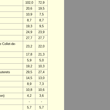
102,0
72,9
20,6
19,5
10,9
7,5
8,7
8,7
19,3
9,5
24,9
23,9
27,7
27,7
 Collet-de-
23,2
22,0
17,8
21,3
5,9
5,0
19,2
10,3
uterets
29,5
27,4
14,5
13,0
8,9
7,3
10,8
10,6
on)
4,2
3,6
-
-
5,7
5,7