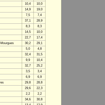
10,4
10,0
14,9
19,0
7,5
7,4
37,1
28,9
8,3
8,3
14,5
10,0
22,7
17,4
s-Mourgues
30,2
29,1
5,0
4,8
32,4
31,5
9,9
10,4
32,7
25,2
3,5
3,4
6,9
6,9
res
29,8
28,8
29,6
22,3
2,2
2,2
34,6
30,8
13,4
12,9