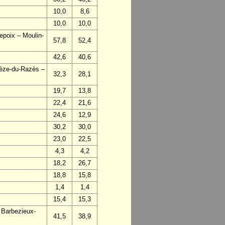
10,0
8,6
10,0
10,0
epoix – Moulin-
57,8
52,4
42,6
40,6
vèze-du-Razès –
32,3
28,1
19,7
13,8
22,4
21,6
24,6
12,9
30,2
30,0
23,0
22,5
4,3
4,2
18,2
26,7
18,8
15,8
1,4
1,4
15,4
15,3
 Barbezieux-
41,5
38,9