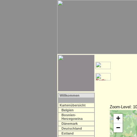
Willkommen
Kartenübersicht
Zoom-Level: 10
Belgien
Bosnien-
+
Herzegowina
Dänemark
−
Deutschland
Estland