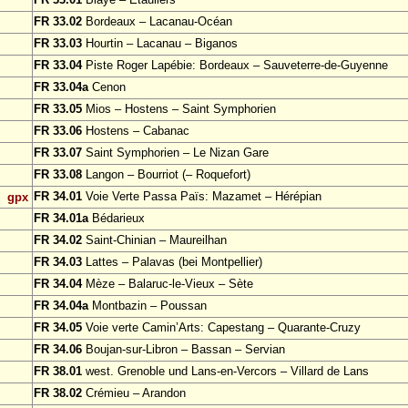
FR 33.02
Bordeaux – Lacanau-Océan
FR 33.03
Hourtin – Lacanau – Biganos
FR 33.04
Piste Roger Lapébie: Bordeaux – Sauveterre-de-Guyenne
FR 33.04a
Cenon
FR 33.05
Mios – Hostens – Saint Symphorien
FR 33.06
Hostens – Cabanac
FR 33.07
Saint Symphorien – Le Nizan Gare
FR 33.08
Langon – Bourriot (– Roquefort)
FR 34.01
Voie Verte Passa Païs: Mazamet – Hérépian
gpx
FR 34.01a
Bédarieux
FR 34.02
Saint-Chinian – Maureilhan
FR 34.03
Lattes – Palavas (bei Montpellier)
FR 34.04
Mèze – Balaruc-le-Vieux – Sète
FR 34.04a
Montbazin – Poussan
FR 34.05
Voie verte Camin’Arts: Capestang – Quarante-Cruzy
FR 34.06
Boujan-sur-Libron – Bassan – Servian
FR 38.01
west. Grenoble und Lans-en-Vercors – Villard de Lans
FR 38.02
Crémieu – Arandon