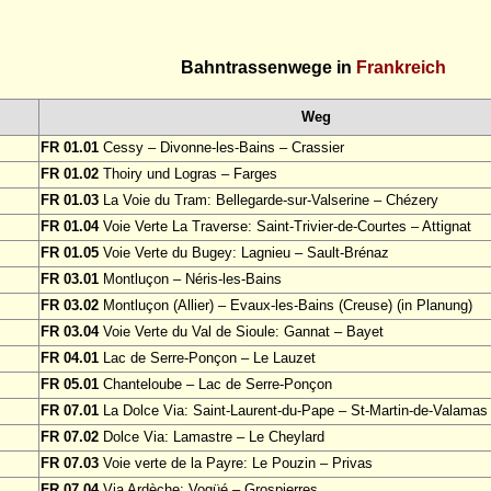
Bahntrassenwege in
Frankreich
Weg
FR 01.01
Cessy – Divonne-les-Bains – Crassier
FR 01.02
Thoiry und Logras – Farges
FR 01.03
La Voie du Tram: Bellegarde-sur-Valserine – Chézery
FR 01.04
Voie Verte La Traverse: Saint-Trivier-de-Courtes – Attignat
FR 01.05
Voie Verte du Bugey: Lagnieu – Sault-Brénaz
FR 03.01
Montluçon – Néris-les-Bains
FR 03.02
Montluçon (Allier) – Evaux-les-Bains (Creuse) (in Planung)
FR 03.04
Voie Verte du Val de Sioule: Gannat – Bayet
FR 04.01
Lac de Serre-Ponçon – Le Lauzet
FR 05.01
Chanteloube – Lac de Serre-Ponçon
FR 07.01
La Dolce Via: Saint-Laurent-du-Pape – St-Martin-de-Valamas
FR 07.02
Dolce Via: Lamastre – Le Cheylard
FR 07.03
Voie verte de la Payre: Le Pouzin – Privas
FR 07.04
Via Ardèche: Vogüé – Grospierres