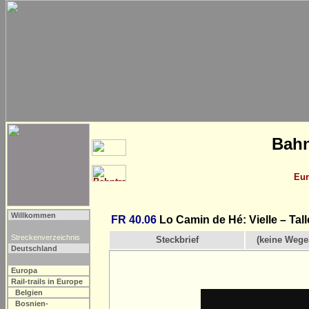
Bahn
Eur
Willkommen
FR 40.06
Lo Camin de Hé: Vielle – Tall
Streckenverzeichnis
Steckbrief
(keine Wege
Deutschland
Europa
Rail-trails in Europe
Belgien
Bosnien-