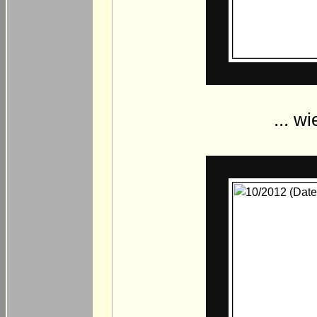
... w