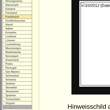
Herzegowina
Dänemark
Estland
Finnland
Frankreich
Großbritannien
Irland
Italien
Kroatien
Lettland
Litauen
Luxemburg
Montenegro
Niederlande
Norwegen
Österreich
Polen
Portugal
San Marino
Schweden
Schweiz
Serbien
Slowakei
Slowenien
Spanien
Tschechien
Ungarn
Hinweisschild