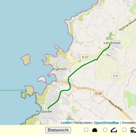
| Kartendaten:
| Geodaten
Leaflet
OpenStreetMap