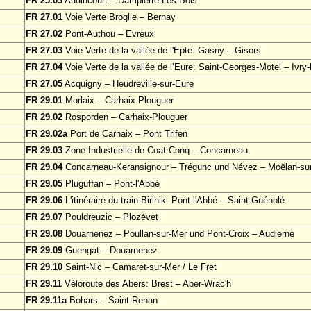
FR 25.03
Audincourt – Dampierre-Les-Bois
FR 27.01
Voie Verte Broglie – Bernay
FR 27.02
Pont-Authou – Evreux
FR 27.03
Voie Verte de la vallée de l'Epte: Gasny – Gisors
FR 27.04
Voie Verte de la vallée de l’Eure: Saint-Georges-Motel – Ivry-l
FR 27.05
Acquigny – Heudreville-sur-Eure
FR 29.01
Morlaix – Carhaix-Plouguer
FR 29.02
Rosporden – Carhaix-Plouguer
FR 29.02a
Port de Carhaix – Pont Trifen
FR 29.03
Zone Industrielle de Coat Conq – Concarneau
FR 29.04
Concarneau-Keransignour – Trégunc und Névez – Moëlan-su
FR 29.05
Pluguffan – Pont-l'Abbé
FR 29.06
L'itinéraire du train Birinik: Pont-l'Abbé – Saint-Guénolé
FR 29.07
Pouldreuzic – Plozévet
FR 29.08
Douarnenez – Poullan-sur-Mer und Pont-Croix – Audierne
FR 29.09
Guengat – Douarnenez
FR 29.10
Saint-Nic – Camaret-sur-Mer / Le Fret
FR 29.11
Véloroute des Abers: Brest – Aber-Wrac'h
FR 29.11a
Bohars – Saint-Renan