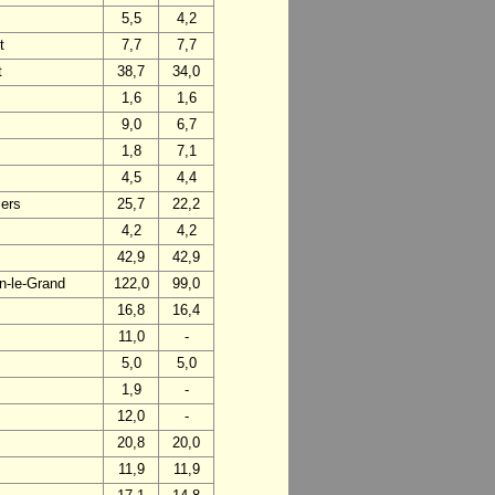
5,5
4,2
t
7,7
7,7
t
38,7
34,0
1,6
1,6
9,0
6,7
1,8
7,1
4,5
4,4
iers
25,7
22,2
4,2
4,2
42,9
42,9
n-le-Grand
122,0
99,0
16,8
16,4
11,0
-
5,0
5,0
1,9
-
12,0
-
20,8
20,0
11,9
11,9