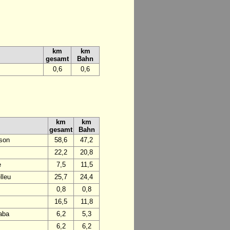
km
km
gesamt
Bahn
0,6
0,6
km
km
gesamt
Bahn
rson
58,6
47,2
22,2
20,8
e
7,5
11,5
lleu
25,7
24,4
0,8
0,8
16,5
11,8
laba
6,2
5,3
6,2
6,2