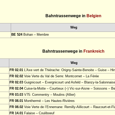
Bahntrassenwege in
Belgien
Weg
BE 524
Bohan – Membre
Bahntrassenwege in
Frankreich
Weg
FR 02.01
L'Axe vert de Thiérache: Origny-Sainte-Benoite – Guise – Hi
FR 02.02
Voie Verte du Val de Serre: Montcornet – La Férée
FR 02.03
Guignicourt – Evergnicourt und Asfeld – Blanzy-la-Salonnais
FR 02.04
Cuise-la-Motte – Courtieux (–) Vic-sur-Aisne – Soissons – Be
FR 03.03
V75: Commentry – Moulins (Allier)
FR 08.01
Monthermé – Les Hautes-Rivières
FR 08.02
Voie Verte de l’Ennemane: Remilly-Aillicourt – Raucourt-et-F
FR 14.01
Falaise – Couliboeuf