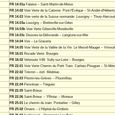
FR 14.01a
Falaise – Saint-Martin-de-Mieux
FR 14.02
Voie Verte de la Calonne: Pont-l'Evêque – St-André-d'Héberto
FR 14.03
Voie verte de la Suisse normande: Louvigny – Thury-Harcour
FR 14.03a
Louvigny – Bretteville-sur-Odon
FR 14.03b
Voie Verte Giberville-Mondeville
FR 14.03c
Douvres-la-Délivrande – Langrune-sur-Mer
FR 14.04
Vire – La Graverie
FR 14.05
Voie Verte de la Vallée de la Vie: Le Mesnil-Mauger – Vimout
FR 18.01
Rocade Verte: Bourges
FR 18.02
Veloroute V48: Sully-sur-Loire – Bourges
FR 22.01
Voie Verte Chemin du Petit Train: Carhaix-Plouguer – St-Mée
FR 22.02
Trévron – östl. Médréac
FR 22.03
Plestin-les-Grèves – Ploumilliau
FR 22.04
Penvénan – Tréguier
FR 22.05
Saint-Brieuc
FR 22.06
Saint-Brieuc – Yffiniac – Morieux
FR 25.01
Le chemin du train: Pontarlier – Gilley
FR 25.02
Ornans – L'Hôpital-du-Grobois