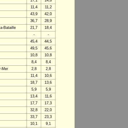
17,1
14,8
11,4
11,2
43,9
42,0
36,7
28,9
a-Bataille
21,7
18,4
-
-
45,4
44,5
49,5
45,6
10,8
10,8
8,4
8,4
r-Mer
2,8
2,8
11,4
10,6
18,7
13,6
5,9
5,9
13,4
11,6
17,7
17,3
32,8
22,0
33,7
23,3
10,1
9,1