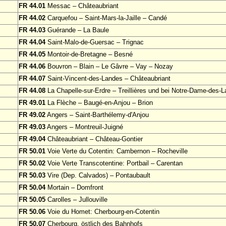
FR 44.01
Messac – Châteaubriant
FR 44.02
Carquefou – Saint-Mars-la-Jaille – Candé
FR 44.03
Guérande – La Baule
FR 44.04
Saint-Malo-de-Guersac – Trignac
FR 44.05
Montoir-de-Bretagne – Besné
FR 44.06
Bouvron – Blain – Le Gâvre – Vay – Nozay
FR 44.07
Saint-Vincent-des-Landes – Châteaubriant
FR 44.08
La Chapelle-sur-Erdre – Treillières und bei Notre-Dame-des-
FR 49.01
La Flèche – Baugé-en-Anjou – Brion
FR 49.02
Angers – Saint-Barthélemy-d'Anjou
FR 49.03
Angers – Montreuil-Juigné
FR 49.04
Châteaubriant – Château-Gontier
FR 50.01
Voie Verte du Cotentin: Cambernon – Rocheville
FR 50.02
Voie Verte Transcotentine: Portbail – Carentan
FR 50.03
Vire (Dep. Calvados) – Pontaubault
FR 50.04
Mortain – Domfront
FR 50.05
Carolles – Jullouville
FR 50.06
Voie du Homet: Cherbourg-en-Cotentin
FR 50.07
Cherbourg, östlich des Bahnhofs