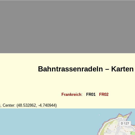
Bahntrassenradeln – Karten
Frankreich
:
FR01
FR02
, Center: (48.532862, -4.740944)