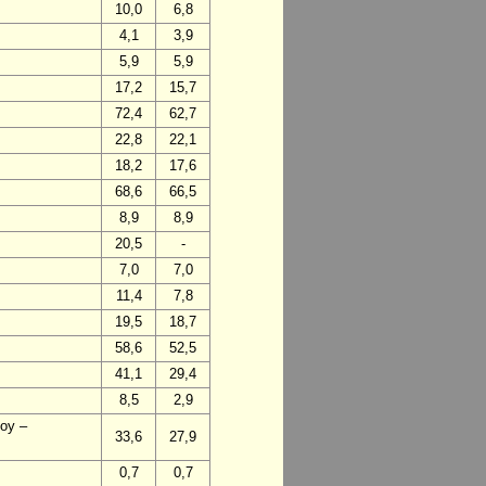
10,0
6,8
4,1
3,9
5,9
5,9
17,2
15,7
72,4
62,7
22,8
22,1
18,2
17,6
68,6
66,5
8,9
8,9
20,5
-
7,0
7,0
11,4
7,8
19,5
18,7
58,6
52,5
41,1
29,4
8,5
2,9
voy –
33,6
27,9
0,7
0,7