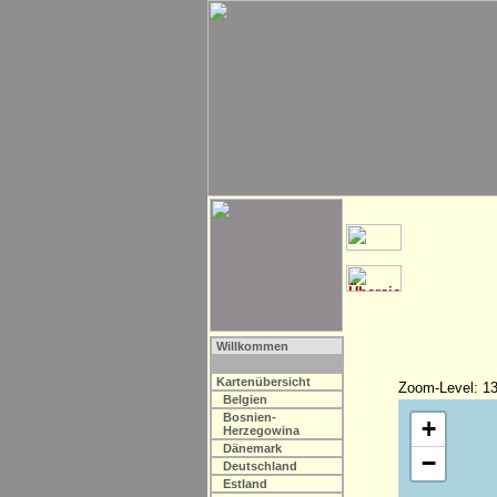
Willkommen
Kartenübersicht
Zoom-Level: 13
Belgien
Bosnien-
+
Herzegowina
Dänemark
−
Deutschland
Estland