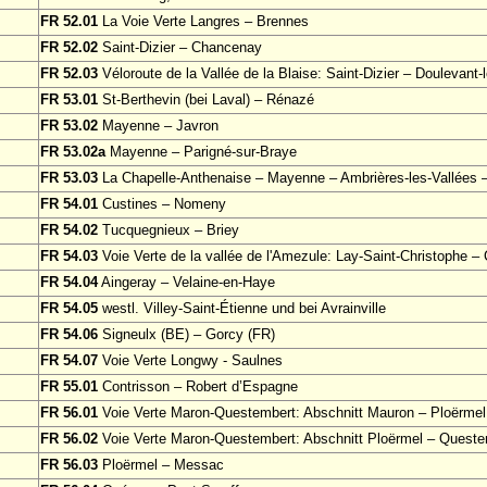
FR 52.01
La Voie Verte Langres – Brennes
FR 52.02
Saint-Dizier – Chancenay
FR 52.03
Véloroute de la Vallée de la Blaise: Saint-Dizier – Doulevant
FR 53.01
St-Berthevin (bei Laval) – Rénazé
FR 53.02
Mayenne – Javron
FR 53.02a
Mayenne – Parigné-sur-Braye
FR 53.03
La Chapelle-Anthenaise – Mayenne – Ambrières-les-Vallées 
FR 54.01
Custines – Nomeny
FR 54.02
Tucquegnieux – Briey
FR 54.03
Voie Verte de la vallée de l'Amezule: Lay-Saint-Christophe 
FR 54.04
Aingeray – Velaine-en-Haye
FR 54.05
westl. Villey-Saint-Étienne und bei Avrainville
FR 54.06
Signeulx (BE) – Gorcy (FR)
FR 54.07
Voie Verte Longwy - Saulnes
FR 55.01
Contrisson – Robert d’Espagne
FR 56.01
Voie Verte Maron-Questembert: Abschnitt Mauron – Ploërmel
FR 56.02
Voie Verte Maron-Questembert: Abschnitt Ploërmel – Queste
FR 56.03
Ploërmel – Messac