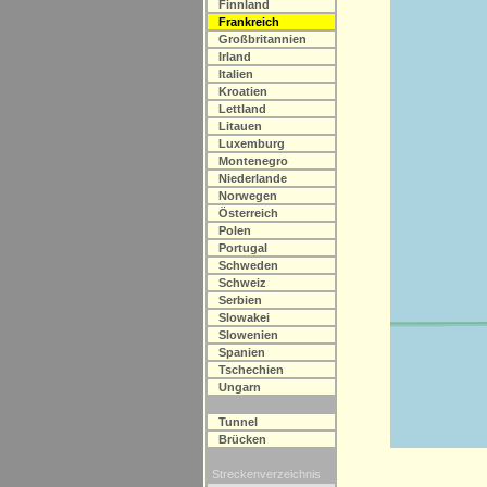
Finnland
Frankreich
Großbritannien
Irland
Italien
Kroatien
Lettland
Litauen
Luxemburg
Montenegro
Niederlande
Norwegen
Österreich
Polen
Portugal
Schweden
Schweiz
Serbien
Slowakei
Slowenien
Spanien
Tschechien
Ungarn
Tunnel
Brücken
Streckenverzeichnis