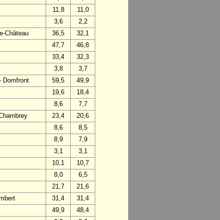
11,8
11,0
3,6
2,2
-le-Château
36,5
32,1
47,7
46,8
33,4
32,3
3,8
3,7
– Domfront
59,5
49,9
19,6
18,4
8,6
7,7
– Chambrey
23,4
20,6
8,6
8,5
8,9
7,9
3,1
3,1
10,1
10,7
8,0
6,5
21,7
21,6
mbert
31,4
31,4
49,9
48,4