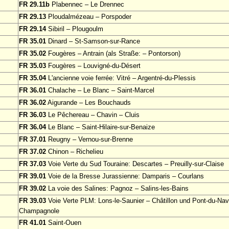
FR 29.11b
Plabennec – Le Drennec
FR 29.13
Ploudalmézeau – Porspoder
FR 29.14
Sibiril – Plougoulm
FR 35.01
Dinard – St-Samson-sur-Rance
FR 35.02
Fougères – Antrain (als Straße: – Pontorson)
FR 35.03
Fougères – Louvigné-du-Désert
FR 35.04
L'ancienne voie ferrée: Vitré – Argentré-du-Plessis
FR 36.01
Chalache – Le Blanc – Saint-Marcel
FR 36.02
Aigurande – Les Bouchauds
FR 36.03
Le Pêchereau – Chavin – Cluis
FR 36.04
Le Blanc – Saint-Hilaire-sur-Benaize
FR 37.01
Reugny – Vernou-sur-Brenne
FR 37.02
Chinon – Richelieu
FR 37.03
Voie Verte du Sud Touraine: Descartes – Preuilly-sur-Claise
FR 39.01
Voie de la Bresse Jurassienne: Damparis – Courlans
FR 39.02
La voie des Salines: Pagnoz – Salins-les-Bains
FR 39.03
Voie Verte PLM: Lons-le-Saunier – Châtillon und Pont-du-Na
Champagnole
FR 41.01
Saint-Ouen