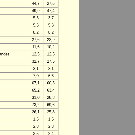
44,7
27,6
49,9
47,4
5,5
3,7
5,3
5,3
8,2
8,2
27,6
22,9
11,6
10,2
Landes
12,5
12,5
31,7
27,5
2,1
2,1
7,0
6,6
67,1
60,5
65,2
63,4
31,0
28,8
73,2
69,6
26,1
25,8
1,5
1,5
2,8
2,3
3,5
2,4