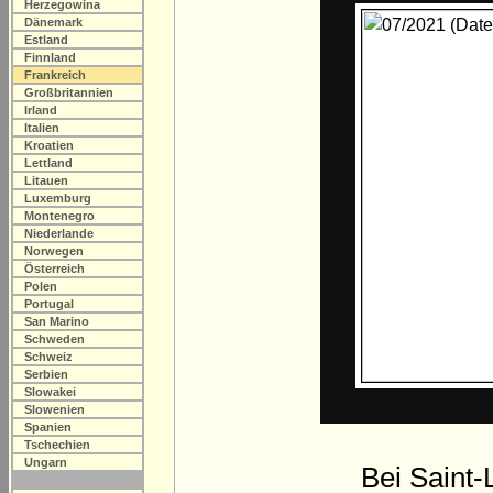
Herzegowina
Dänemark
Estland
Finnland
Frankreich
Großbritannien
Irland
Italien
Kroatien
Lettland
Litauen
Luxemburg
Montenegro
Niederlande
Norwegen
Österreich
Polen
Portugal
San Marino
Schweden
Schweiz
Serbien
Slowakei
Slowenien
Spanien
Tschechien
Ungarn
Bei Saint-