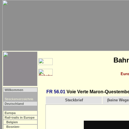
Bahn
Eur
Willkommen
FR 56.01
Voie Verte Maron-Questember
Streckenverzeichnis
Steckbrief
(keine Wege
Deutschland
Europa
Rail-trails in Europe
Belgien
Bosnien-