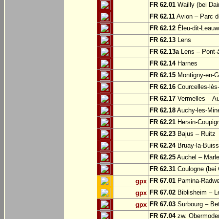
FR 62.01
Wailly (bei Dai
FR 62.11
Avion – Parc d
FR 62.12
Éleu-dit-Leauw
FR 62.13
Lens
FR 62.13a
Lens – Pont-
FR 62.14
Harnes
FR 62.15
Montigny-en-G
FR 62.16
Courcelles-lès
FR 62.17
Vermelles – A
FR 62.18
Auchy-les-Min
FR 62.21
Hersin-Coupign
FR 62.23
Bajus – Ruitz
FR 62.24
Bruay-la-Buiss
FR 62.25
Auchel – Marle
FR 62.31
Coulogne (bei 
FR 67.01
Pamina-Radweg
gpx
FR 67.02
Biblisheim – 
gpx
FR 67.03
Surbourg – Be
gpx
FR 67.04
zw. Obermodern