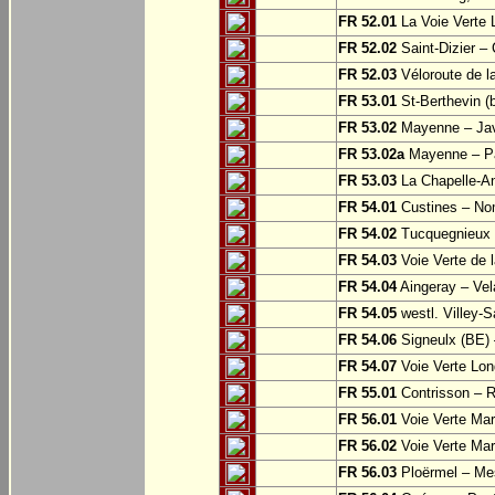
FR 52.01
La Voie Verte 
FR 52.02
Saint-Dizier –
FR 52.03
Véloroute de la
FR 53.01
St-Berthevin (
FR 53.02
Mayenne – Ja
FR 53.02a
Mayenne – Pa
FR 53.03
La Chapelle-An
FR 54.01
Custines – N
FR 54.02
Tucquegnieux 
FR 54.03
Voie Verte de 
FR 54.04
Aingeray – Vel
FR 54.05
westl. Villey-S
FR 54.06
Signeulx (BE) 
FR 54.07
Voie Verte Lon
FR 55.01
Contrisson – R
FR 56.01
Voie Verte Mar
FR 56.02
Voie Verte Mar
FR 56.03
Ploërmel – Me