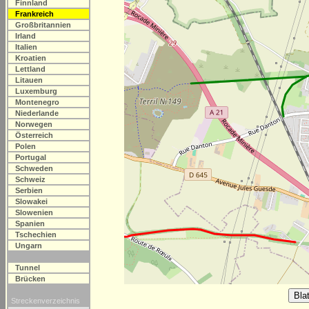
Finnland
Frankreich
Großbritannien
Irland
Italien
Kroatien
Lettland
Litauen
Luxemburg
Montenegro
Niederlande
Norwegen
Österreich
Polen
Portugal
Schweden
Schweiz
Serbien
Slowakei
Slowenien
Spanien
Tschechien
Ungarn
Tunnel
Brücken
Streckenverzeichnis