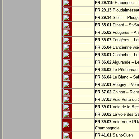
FR 29.11b
Plabennec – 
FR 29.13
Ploudalmézeau
FR 29.14
Sibiril – Ploug
FR 35.01
Dinard – St-S
FR 35.02
Fougères – Ant
FR 35.03
Fougères – Lo
FR 35.04
L'ancienne voie
FR 36.01
Chalache – Le 
FR 36.02
Aigurande – L
FR 36.03
Le Pêchereau –
FR 36.04
Le Blanc – Sain
FR 37.01
Reugny – Vern
FR 37.02
Chinon – Riche
FR 37.03
Voie Verte du S
FR 39.01
Voie de la Bre
FR 39.02
La voie des Sa
FR 39.03
Voie Verte PLM
Champagnole
FR 41.01
Saint-Ouen