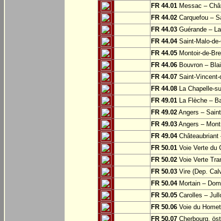
FR 44.01
Messac – Chât
FR 44.02
Carquefou – Sa
FR 44.03
Guérande – La
FR 44.04
Saint-Malo-de-
FR 44.05
Montoir-de-Br
FR 44.06
Bouvron – Blai
FR 44.07
Saint-Vincent-
FR 44.08
La Chapelle-su
FR 49.01
La Flèche – Ba
FR 49.02
Angers – Saint
FR 49.03
Angers – Montr
FR 49.04
Châteaubriant 
FR 50.01
Voie Verte du 
FR 50.02
Voie Verte Tran
FR 50.03
Vire (Dep. Cal
FR 50.04
Mortain – Dom
FR 50.05
Carolles – Jull
FR 50.06
Voie du Homet:
FR 50.07
Cherbourg, öst