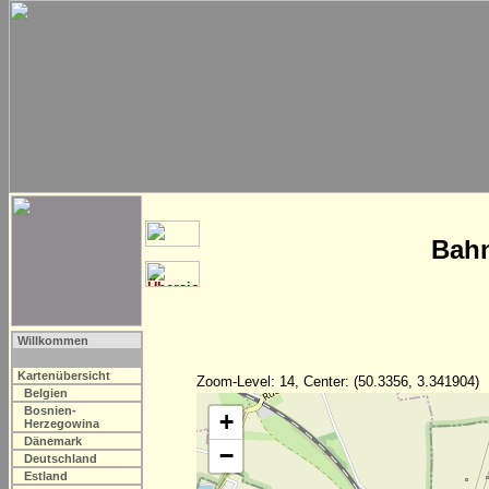
Bahn
Willkommen
Kartenübersicht
Zoom-Level: 14, Center: (50.3356, 3.341904)
Belgien
Bosnien-
+
Herzegowina
Dänemark
−
Deutschland
Estland