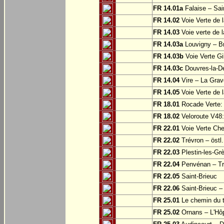
FR 14.01a
Falaise – Sai
FR 14.02
Voie Verte de 
FR 14.03
Voie verte de 
FR 14.03a
Louvigny – Br
FR 14.03b
Voie Verte Gi
FR 14.03c
Douvres-la-Dé
FR 14.04
Vire – La Grav
FR 14.05
Voie Verte de l
FR 18.01
Rocade Verte:
FR 18.02
Veloroute V48:
FR 22.01
Voie Verte Che
FR 22.02
Trévron – östl
FR 22.03
Plestin-les-Grè
FR 22.04
Penvénan – Tr
FR 22.05
Saint-Brieuc
FR 22.06
Saint-Brieuc – 
FR 25.01
Le chemin du tr
FR 25.02
Ornans – L'Hôp