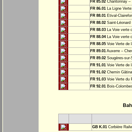
FR 85.02
Chantonnay – S
FR 86.01
La Ligne Verte:
FR 88.01
Etival-Clairef
FR 88.02
Saint-Léonard 
FR 88.03
La Voie verte 
FR 88.04
La Voie verte 
FR 88.05
Voie Verte de l
FR 89.01
Auxerre – Che
FR 89.02
Sougères-sur-S
FR 91.01
Voie Verte de l
FR 91.02
Chemin Gâtinai
FR 91.03
Voie Verte du 
FR 92.01
Bois-Colombe
Bah
GB K.01
Corbière Rail