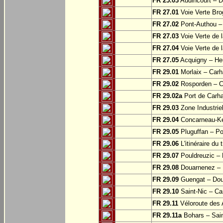
FR 25.03
Audincourt – D
FR 27.01
Voie Verte Bro
FR 27.02
Pont-Authou –
FR 27.03
Voie Verte de l
FR 27.04
Voie Verte de l
FR 27.05
Acquigny – Heu
FR 29.01
Morlaix – Carh
FR 29.02
Rosporden – C
FR 29.02a
Port de Carha
FR 29.03
Zone Industrie
FR 29.04
Concarneau-Ke
FR 29.05
Pluguffan – Po
FR 29.06
L'itinéraire du 
FR 29.07
Pouldreuzic – 
FR 29.08
Douarnenez – P
FR 29.09
Guengat – Do
FR 29.10
Saint-Nic – Ca
FR 29.11
Véloroute des 
FR 29.11a
Bohars – Sai