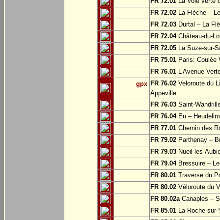
FR 72.01
La Voie verte
FR 72.02
La Flèche – L
FR 72.03
Durtal – La Fl
FR 72.04
Château-du-Loi
FR 72.05
La Suze-sur-Sa
FR 75.01
Paris: Coulée 
FR 76.01
L’Avenue Verte
FR 76.02
Veloroute du Li
gpx
Appeville
FR 76.03
Saint-Wandrille
FR 76.04
Eu – Heudelim
FR 77.01
Chemin des Ros
FR 79.02
Parthenay – Br
FR 79.03
Nueil-les-Aubie
FR 79.04
Bressuire – Le
FR 80.01
Traverse du Po
FR 80.02
Véloroute du V
FR 80.02a
Canaples – Sa
FR 85.01
La Roche-sur-