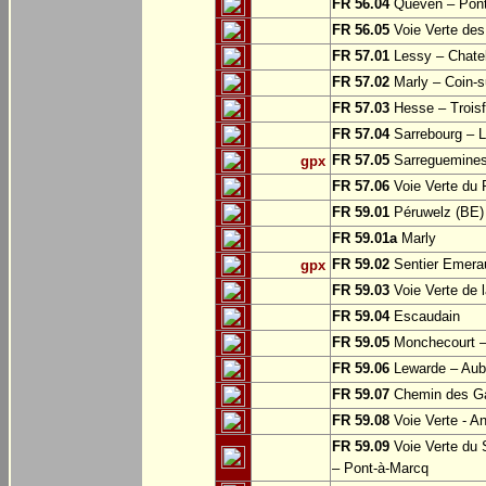
FR 56.04
Quéven – Pont
FR 56.05
Voie Verte des 
FR 57.01
Lessy – Chate
FR 57.02
Marly – Coin-su
FR 57.03
Hesse – Troisf
FR 57.04
Sarrebourg – Lo
FR 57.05
Sarreguemine
gpx
FR 57.06
Voie Verte du 
FR 59.01
Péruwelz (BE) 
FR 59.01a
Marly
FR 59.02
Sentier Emerau
gpx
FR 59.03
Voie Verte de l
FR 59.04
Escaudain
FR 59.05
Monchecourt 
FR 59.06
Lewarde – Aube
FR 59.07
Chemin des Ga
FR 59.08
Voie Verte - A
FR 59.09
Voie Verte du 
– Pont-à-Marcq