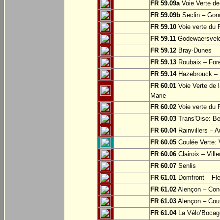
FR 59.09a
Voie Verte de
FR 59.09b
Seclin – Gon
FR 59.10
Voie verte du F
FR 59.11
Godewaersvel
FR 59.12
Bray-Dunes
FR 59.13
Roubaix – For
FR 59.14
Hazebrouck – M
FR 60.01
Voie Verte de l
Marie
FR 60.02
Voie verte du 
FR 60.03
Trans'Oise: Be
FR 60.04
Rainvillers – A
FR 60.05
Coulée Verte: 
FR 60.06
Clairoix – Vill
FR 60.07
Senlis
FR 61.01
Domfront – Fle
FR 61.02
Alençon – Con
FR 61.03
Alençon – Cou
FR 61.04
La Vélo’Bocage