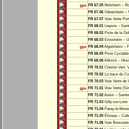
FR 67.05
Molsheim – Ro
gpx
FR 67.06
Odratzheim – 
FR 67.07
Voie Verte Por
FR 68.01
Liepvre – Sain
FR 68.02
Piste de la Do
FR 68.03
Ensisheim – U
FR 68.04
Algolsheim – 
gpx
FR 68.05
Piste Cyclable
FR 68.06
Altkirch – Hirs
FR 70.01
Chemin Vert: 
FR 70.02
La trace du Cou
FR 70.03
Voie Verte de 
FR 71.01
Voie Verte ('G
gpx
FR 71.02
Autun – Sante
FR 71.03
Gilly-sur-Loir
FR 71.04
Paray-le-Monia
FR 71.05
Étiveau – Cull
FR 71.06
Voie Bressane: