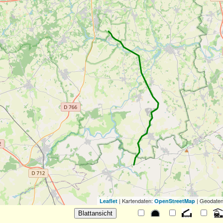
| Kartendaten:
| Geodaten
Leaflet
OpenStreetMap