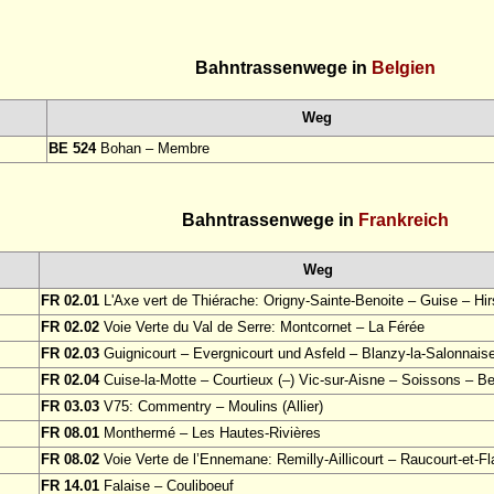
Bahntrassenwege in
Belgien
Weg
BE 524
Bohan – Membre
Bahntrassenwege in
Frankreich
Weg
FR 02.01
L'Axe vert de Thiérache: Origny-Sainte-Benoite – Guise – Hi
FR 02.02
Voie Verte du Val de Serre: Montcornet – La Férée
FR 02.03
Guignicourt – Evergnicourt und Asfeld – Blanzy-la-Salonnais
FR 02.04
Cuise-la-Motte – Courtieux (–) Vic-sur-Aisne – Soissons – Be
FR 03.03
V75: Commentry – Moulins (Allier)
FR 08.01
Monthermé – Les Hautes-Rivières
FR 08.02
Voie Verte de l’Ennemane: Remilly-Aillicourt – Raucourt-et-F
FR 14.01
Falaise – Couliboeuf