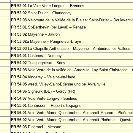
FR 52.01
La Voie Verte Langres – Brennes
FR 52.02
Saint-Dizier – Chancenay
FR 52.03
Véloroute de la Vallée de la Blaise: Saint-Dizier – Doulevant
FR 53.01
St-Berthevin (bei Laval) – Rénazé
FR 53.02
Mayenne – Javron
FR 53.02a
Mayenne – Parigné-sur-Braye
FR 53.03
La Chapelle-Anthenaise – Mayenne – Ambrières-les-Vallées 
FR 54.01
Custines – Nomeny
FR 54.02
Tucquegnieux – Briey
FR 54.03
Voie Verte de la vallée de l'Amezule: Lay-Saint-Christophe 
FR 54.04
Aingeray – Velaine-en-Haye
FR 54.05
westl. Villey-Saint-Étienne und bei Avrainville
FR 54.06
Signeulx (BE) – Gorcy (FR)
FR 54.07
Voie Verte Longwy - Saulnes
FR 55.01
Contrisson – Robert d’Espagne
FR 56.01
Voie Verte Maron-Questembert: Abschnitt Mauron – Ploërmel
FR 56.02
Voie Verte Maron-Questembert: Abschnitt Ploërmel – Queste
FR 56.03
Ploërmel – Messac