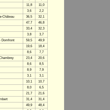
11,8
11,0
3,6
2,2
-le-Château
36,5
32,1
47,7
46,8
33,4
32,3
3,8
3,7
– Domfront
59,5
49,9
19,6
18,4
8,6
7,7
– Chambrey
23,4
20,6
8,6
8,5
8,9
7,9
3,1
3,1
10,1
10,7
8,0
6,5
21,7
21,6
mbert
31,4
31,4
49,9
48,4