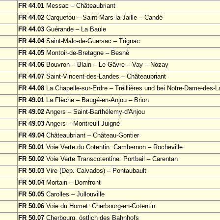
FR 44.01
Messac – Châteaubriant
FR 44.02
Carquefou – Saint-Mars-la-Jaille – Candé
FR 44.03
Guérande – La Baule
FR 44.04
Saint-Malo-de-Guersac – Trignac
FR 44.05
Montoir-de-Bretagne – Besné
FR 44.06
Bouvron – Blain – Le Gâvre – Vay – Nozay
FR 44.07
Saint-Vincent-des-Landes – Châteaubriant
FR 44.08
La Chapelle-sur-Erdre – Treillières und bei Notre-Dame-des-
FR 49.01
La Flèche – Baugé-en-Anjou – Brion
FR 49.02
Angers – Saint-Barthélemy-d'Anjou
FR 49.03
Angers – Montreuil-Juigné
FR 49.04
Châteaubriant – Château-Gontier
FR 50.01
Voie Verte du Cotentin: Cambernon – Rocheville
FR 50.02
Voie Verte Transcotentine: Portbail – Carentan
FR 50.03
Vire (Dep. Calvados) – Pontaubault
FR 50.04
Mortain – Domfront
FR 50.05
Carolles – Jullouville
FR 50.06
Voie du Homet: Cherbourg-en-Cotentin
FR 50.07
Cherbourg, östlich des Bahnhofs