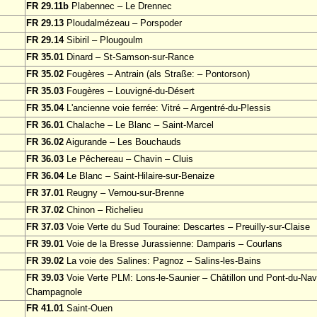
FR 29.11b
Plabennec – Le Drennec
FR 29.13
Ploudalmézeau – Porspoder
FR 29.14
Sibiril – Plougoulm
FR 35.01
Dinard – St-Samson-sur-Rance
FR 35.02
Fougères – Antrain (als Straße: – Pontorson)
FR 35.03
Fougères – Louvigné-du-Désert
FR 35.04
L'ancienne voie ferrée: Vitré – Argentré-du-Plessis
FR 36.01
Chalache – Le Blanc – Saint-Marcel
FR 36.02
Aigurande – Les Bouchauds
FR 36.03
Le Pêchereau – Chavin – Cluis
FR 36.04
Le Blanc – Saint-Hilaire-sur-Benaize
FR 37.01
Reugny – Vernou-sur-Brenne
FR 37.02
Chinon – Richelieu
FR 37.03
Voie Verte du Sud Touraine: Descartes – Preuilly-sur-Claise
FR 39.01
Voie de la Bresse Jurassienne: Damparis – Courlans
FR 39.02
La voie des Salines: Pagnoz – Salins-les-Bains
FR 39.03
Voie Verte PLM: Lons-le-Saunier – Châtillon und Pont-du-Na
Champagnole
FR 41.01
Saint-Ouen