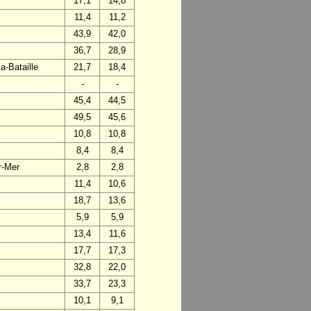
17,1
14,8
11,4
11,2
43,9
42,0
36,7
28,9
a-Bataille
21,7
18,4
-
-
45,4
44,5
49,5
45,6
10,8
10,8
8,4
8,4
r-Mer
2,8
2,8
11,4
10,6
18,7
13,6
5,9
5,9
13,4
11,6
17,7
17,3
32,8
22,0
33,7
23,3
10,1
9,1