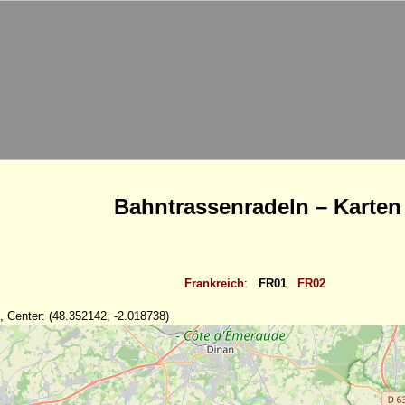
Bahntrassenradeln – Karten
Frankreich
:
FR01
FR02
, Center: (48.352142, -2.018738)