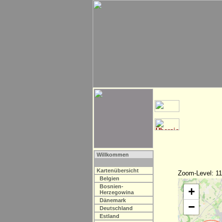
Willkommen
Kartenübersicht
Zoom-Level: 11
Belgien
Bosnien-
+
Herzegowina
Dänemark
−
Deutschland
Estland