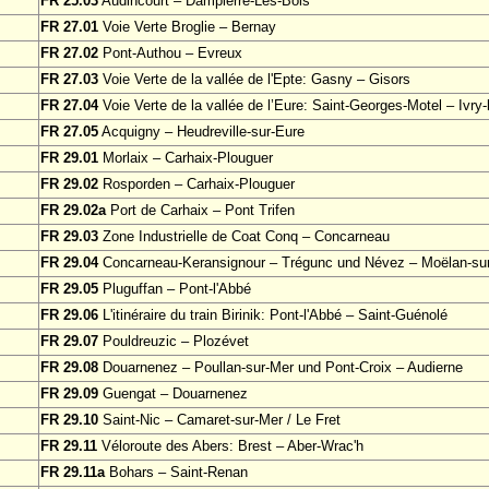
FR 25.03
Audincourt – Dampierre-Les-Bois
FR 27.01
Voie Verte Broglie – Bernay
FR 27.02
Pont-Authou – Evreux
FR 27.03
Voie Verte de la vallée de l'Epte: Gasny – Gisors
FR 27.04
Voie Verte de la vallée de l’Eure: Saint-Georges-Motel – Ivry-l
FR 27.05
Acquigny – Heudreville-sur-Eure
FR 29.01
Morlaix – Carhaix-Plouguer
FR 29.02
Rosporden – Carhaix-Plouguer
FR 29.02a
Port de Carhaix – Pont Trifen
FR 29.03
Zone Industrielle de Coat Conq – Concarneau
FR 29.04
Concarneau-Keransignour – Trégunc und Névez – Moëlan-su
FR 29.05
Pluguffan – Pont-l'Abbé
FR 29.06
L'itinéraire du train Birinik: Pont-l'Abbé – Saint-Guénolé
FR 29.07
Pouldreuzic – Plozévet
FR 29.08
Douarnenez – Poullan-sur-Mer und Pont-Croix – Audierne
FR 29.09
Guengat – Douarnenez
FR 29.10
Saint-Nic – Camaret-sur-Mer / Le Fret
FR 29.11
Véloroute des Abers: Brest – Aber-Wrac'h
FR 29.11a
Bohars – Saint-Renan