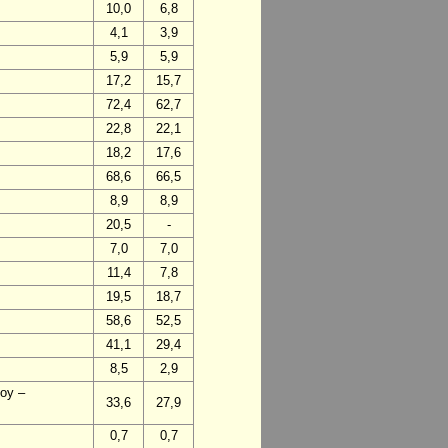
10,0
6,8
4,1
3,9
5,9
5,9
17,2
15,7
72,4
62,7
22,8
22,1
18,2
17,6
68,6
66,5
8,9
8,9
20,5
-
7,0
7,0
11,4
7,8
19,5
18,7
58,6
52,5
41,1
29,4
8,5
2,9
voy –
33,6
27,9
0,7
0,7