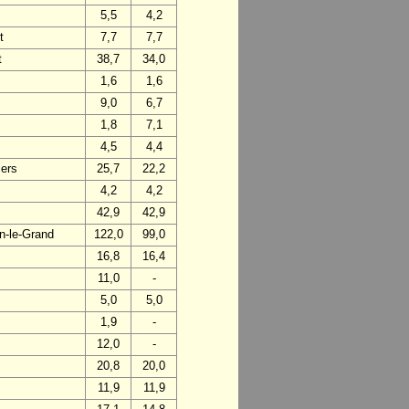
5,5
4,2
t
7,7
7,7
t
38,7
34,0
1,6
1,6
9,0
6,7
1,8
7,1
4,5
4,4
iers
25,7
22,2
4,2
4,2
42,9
42,9
n-le-Grand
122,0
99,0
16,8
16,4
11,0
-
5,0
5,0
1,9
-
12,0
-
20,8
20,0
11,9
11,9