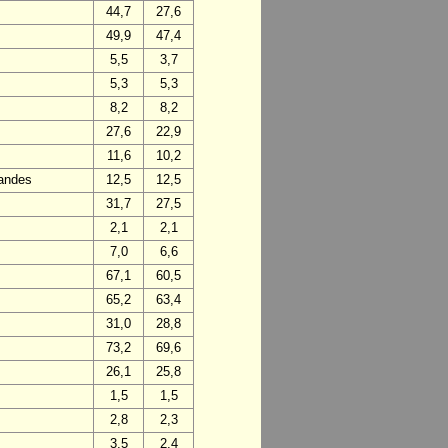
44,7
27,6
49,9
47,4
5,5
3,7
5,3
5,3
8,2
8,2
27,6
22,9
11,6
10,2
Landes
12,5
12,5
31,7
27,5
2,1
2,1
7,0
6,6
67,1
60,5
65,2
63,4
31,0
28,8
73,2
69,6
26,1
25,8
1,5
1,5
2,8
2,3
3,5
2,4