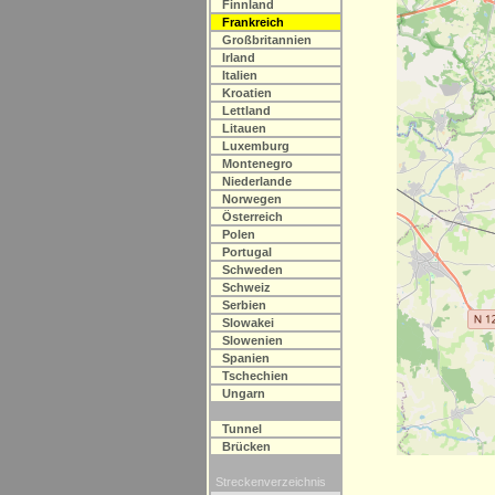
Finnland
Frankreich
Großbritannien
Irland
Italien
Kroatien
Lettland
Litauen
Luxemburg
Montenegro
Niederlande
Norwegen
Österreich
Polen
Portugal
Schweden
Schweiz
Serbien
Slowakei
Slowenien
Spanien
Tschechien
Ungarn
Tunnel
Brücken
Streckenverzeichnis