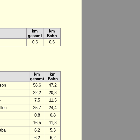
km
km
gesamt
Bahn
0,6
0,6
km
km
gesamt
Bahn
rson
58,6
47,2
22,2
20,8
e
7,5
11,5
lleu
25,7
24,4
0,8
0,8
16,5
11,8
laba
6,2
5,3
6,2
6,2