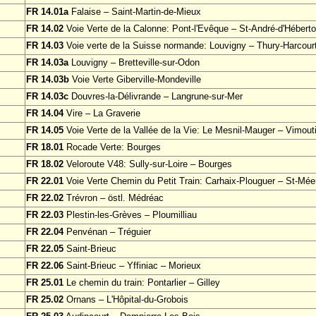
FR 14.01a
Falaise – Saint-Martin-de-Mieux
FR 14.02
Voie Verte de la Calonne: Pont-l'Evêque – St-André-d'Héberto
FR 14.03
Voie verte de la Suisse normande: Louvigny – Thury-Harcour
FR 14.03a
Louvigny – Bretteville-sur-Odon
FR 14.03b
Voie Verte Giberville-Mondeville
FR 14.03c
Douvres-la-Délivrande – Langrune-sur-Mer
FR 14.04
Vire – La Graverie
FR 14.05
Voie Verte de la Vallée de la Vie: Le Mesnil-Mauger – Vimout
FR 18.01
Rocade Verte: Bourges
FR 18.02
Veloroute V48: Sully-sur-Loire – Bourges
FR 22.01
Voie Verte Chemin du Petit Train: Carhaix-Plouguer – St-Mée
FR 22.02
Trévron – östl. Médréac
FR 22.03
Plestin-les-Grèves – Ploumilliau
FR 22.04
Penvénan – Tréguier
FR 22.05
Saint-Brieuc
FR 22.06
Saint-Brieuc – Yffiniac – Morieux
FR 25.01
Le chemin du train: Pontarlier – Gilley
FR 25.02
Ornans – L'Hôpital-du-Grobois