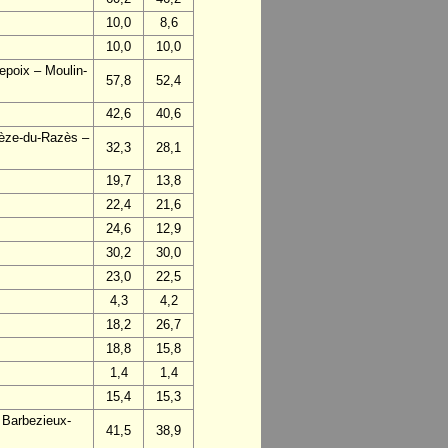
10,0
8,6
10,0
10,0
epoix – Moulin-
57,8
52,4
42,6
40,6
vèze-du-Razès –
32,3
28,1
19,7
13,8
22,4
21,6
24,6
12,9
30,2
30,0
23,0
22,5
4,3
4,2
18,2
26,7
18,8
15,8
1,4
1,4
15,4
15,3
 Barbezieux-
41,5
38,9