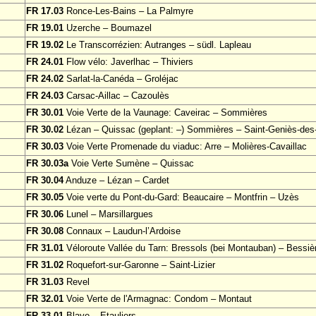
FR 17.03
Ronce-Les-Bains – La Palmyre
FR 19.01
Uzerche – Boumazel
FR 19.02
Le Transcorrézien: Autranges – südl. Lapleau
FR 24.01
Flow vélo: Javerlhac – Thiviers
FR 24.02
Sarlat-la-Canéda – Groléjac
FR 24.03
Carsac-Aillac – Cazoulès
FR 30.01
Voie Verte de la Vaunage: Caveirac – Sommières
FR 30.02
Lézan – Quissac (geplant: –) Sommières – Saint-Geniès-de
FR 30.03
Voie Verte Promenade du viaduc: Arre – Molières-Cavaillac
FR 30.03a
Voie Verte Sumène – Quissac
FR 30.04
Anduze – Lézan – Cardet
FR 30.05
Voie verte du Pont-du-Gard: Beaucaire – Montfrin – Uzès
FR 30.06
Lunel – Marsillargues
FR 30.08
Connaux – Laudun-l’Ardoise
FR 31.01
Véloroute Vallée du Tarn: Bressols (bei Montauban) – Bessiè
FR 31.02
Roquefort-sur-Garonne – Saint-Lizier
FR 31.03
Revel
FR 32.01
Voie Verte de l'Armagnac: Condom – Montaut
FR 33.01
Blaye – Etauliers