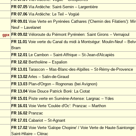
FR 07.05
Via Ardèche: Saint-Sernin – Largentière
FR 07.06
Via Ardèche: Le Teil – Vogüé
FR 09.01
Voie Verte en Pyrénées Cathares ('Chemin des Filatiers'): Mir
Neuf – Lavelanet
FR 09.02
Véloroute du Piémont Pyrénéen: Saint Girons – Vernajoul
gpx
FR 11.01
Voie verte du Canal du midi à Montségur: Moulin-Neuf – Bel
Bram
FR 12.01
Le Cambon – Saint-Affrique – St-Jean-d'Alcapiès
FR 12.02
Bertholène – Espalion
FR 13.01
Tarascon – Mas-Blanc-des-Alpilles – St-Rémy-de-Provence
FR 13.02
Arles – Salin-de-Giraud
FR 13.03
Plan-d'Orgon – Rognonas (bei Avignon)
FR 13.04
Voie Douce Patrick Boré: La Ciotat
FR 15.01
Piste verte en Sumène-Artense: Largnac – Ydes
FR 16.01
Voie Verte 'Coulée d'Oc': Pranzac – Marthon
FR 16.02
Pranzac
FR 17.01
Cabariot – St-Agnant
FR 17.02
Voie Verte 'Galope Chopine' / Voie Verte de Haute-Saintonge:
Saint-Hilaire – Clérac