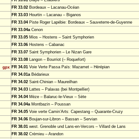
FR 33.02
Bordeaux – Lacanau-Océan
FR 33.03
Hourtin – Lacanau – Biganos
FR 33.04
Piste Roger Lapébie: Bordeaux – Sauveterre-de-Guyenne
FR 33.04a
Cenon
FR 33.05
Mios – Hostens – Saint Symphorien
FR 33.06
Hostens – Cabanac
FR 33.07
Saint Symphorien – Le Nizan Gare
FR 33.08
Langon – Bourriot (– Roquefort)
FR 34.01
Voie Verte Passa Païs: Mazamet – Hérépian
gpx
FR 34.01a
Bédarieux
FR 34.02
Saint-Chinian – Maureilhan
FR 34.03
Lattes – Palavas (bei Montpellier)
FR 34.04
Mèze – Balaruc-le-Vieux – Sète
FR 34.04a
Montbazin – Poussan
FR 34.05
Voie verte Camin’Arts: Capestang – Quarante-Cruzy
FR 34.06
Boujan-sur-Libron – Bassan – Servian
FR 38.01
west. Grenoble und Lans-en-Vercors – Villard de Lans
FR 38.02
Crémieu – Arandon