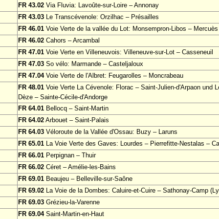
FR 43.02
Via Fluvia: Lavoûte-sur-Loire – Annonay
FR 43.03
Le Transcévenole: Orzilhac – Présailles
FR 46.01
Voie Verte de la vallée du Lot: Monsempron-Libos – Mercuès
FR 46.02
Cahors – Arcambal
FR 47.01
Voie Verte en Villeneuvois: Villeneuve-sur-Lot – Casseneuil
FR 47.03
So vélo: Marmande – Casteljaloux
FR 47.04
Voie Verte de l'Albret: Feugarolles – Moncrabeau
FR 48.01
Voie Verte La Cévenole: Florac – Saint-Julien-d'Arpaon und Le
Dèze – Sainte-Cécile-d'Andorge
FR 64.01
Bellocq – Saint-Martin
FR 64.02
Arbouet – Saint-Palais
FR 64.03
Véloroute de la Vallée d'Ossau: Buzy – Laruns
FR 65.01
La Voie Verte des Gaves: Lourdes – Pierrefitte-Nestalas – Ca
FR 66.01
Perpignan – Thuir
FR 66.02
Céret – Amélie-les-Bains
FR 69.01
Beaujeu – Belleville-sur-Saône
FR 69.02
La Voie de la Dombes: Caluire-et-Cuire – Sathonay-Camp (Ly
FR 69.03
Grézieu-la-Varenne
FR 69.04
Saint-Martin-en-Haut