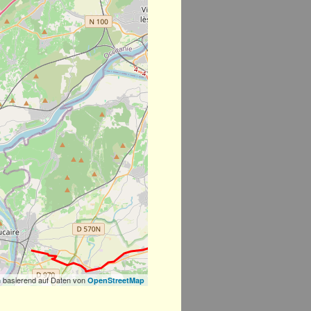
 basierend auf Daten von
OpenStreetMap