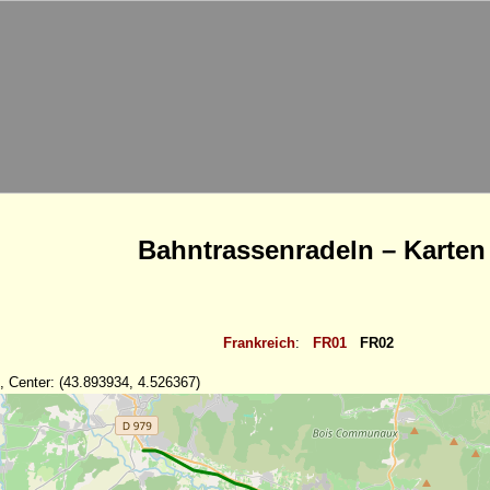
Bahntrassenradeln – Karten
Frankreich
:
FR01
FR02
, Center: (43.893934, 4.526367)