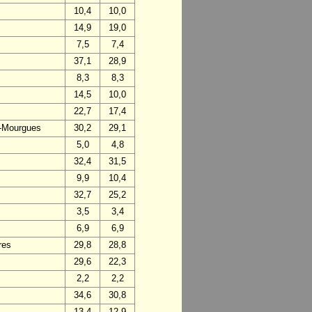
10,4
10,0
14,9
19,0
7,5
7,4
37,1
28,9
8,3
8,3
14,5
10,0
22,7
17,4
s-Mourgues
30,2
29,1
5,0
4,8
32,4
31,5
9,9
10,4
32,7
25,2
3,5
3,4
6,9
6,9
res
29,8
28,8
29,6
22,3
2,2
2,2
34,6
30,8
13,4
12,9