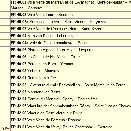
FR 40.01
Voie Verte du Marsan et de L'Armagnac: Mont-de-Marsan – Vi
Marsan – Gabarret
FR 40.02
Voie Verte Léon – Soustons
FR 40.02a
Soustons – Tosse – Saint-Vincent-de-Tyrosse
FR 40.03
Voie Verte de Chalosse: Hinx – Saint-Sever
FR 40.04
Mimizan-Plage – Labouheyre
FR 40.04a
Voie de Felix: Labouheyre – Sabres
FR 40.05
Piste du Vignac: Lit-et-Mixe – Lesperon
FR 40.06
Lo Camin de Hé: Vielle – Taller
FR 40.07
Parentis-en-Born – Ychoux
FR 40.08
Ychoux – Moustey
FR 42.01
Roche-la-Molière
FR 42.02
L'Aventure du rail: Estivareilles – Saint-Marcellin-en-Forez
FR 42.03
Montrond-les-Bains
FR 42.04
Sentier du Monorail: Donzy – Panissières
FR 42.05
Viadukte der Schmalspurbahn Régny – Saint-Just-en-Cheval
FR 42.06
Viaduc de Saint-Victor-sur-Rhins
FR 42.07
Voie Verte de l’Arsenal: Roanne
FR 43.01
Voie Verte du Velay: Brives-Charensac – Costaros
gpx