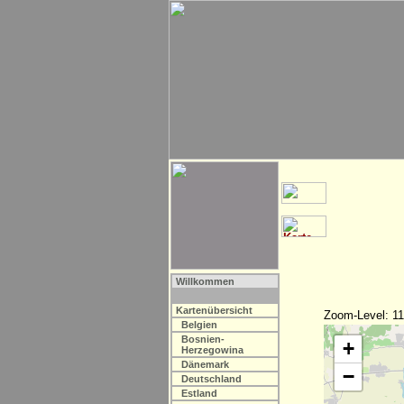
Willkommen
Kartenübersicht
Zoom-Level: 11
Belgien
Bosnien-
+
Herzegowina
Dänemark
−
Deutschland
Estland