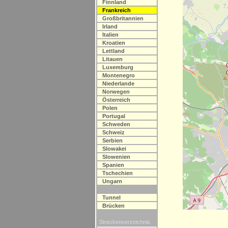
Finnland
Frankreich
Großbritannien
Irland
Italien
Kroatien
Lettland
Litauen
Luxemburg
Montenegro
Niederlande
Norwegen
Österreich
Polen
Portugal
Schweden
Schweiz
Serbien
Slowakei
Slowenien
Spanien
Tschechien
Ungarn
Tunnel
Brücken
Streckenverzeichnis