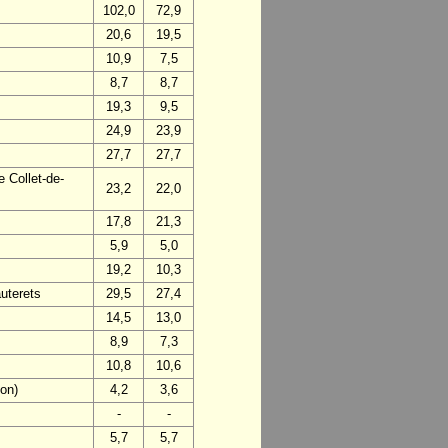
102,0
72,9
20,6
19,5
10,9
7,5
8,7
8,7
19,3
9,5
24,9
23,9
27,7
27,7
 Collet-de-
23,2
22,0
17,8
21,3
5,9
5,0
19,2
10,3
uterets
29,5
27,4
14,5
13,0
8,9
7,3
10,8
10,6
on)
4,2
3,6
-
-
5,7
5,7