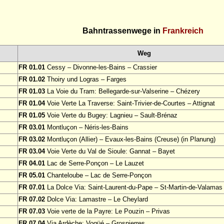
Bahntrassenwege in
Frankreich
Weg
FR 01.01
Cessy – Divonne-les-Bains – Crassier
FR 01.02
Thoiry und Logras – Farges
FR 01.03
La Voie du Tram: Bellegarde-sur-Valserine – Chézery
FR 01.04
Voie Verte La Traverse: Saint-Trivier-de-Courtes – Attignat
FR 01.05
Voie Verte du Bugey: Lagnieu – Sault-Brénaz
FR 03.01
Montluçon – Néris-les-Bains
FR 03.02
Montluçon (Allier) – Evaux-les-Bains (Creuse) (in Planung)
FR 03.04
Voie Verte du Val de Sioule: Gannat – Bayet
FR 04.01
Lac de Serre-Ponçon – Le Lauzet
FR 05.01
Chanteloube – Lac de Serre-Ponçon
FR 07.01
La Dolce Via: Saint-Laurent-du-Pape – St-Martin-de-Valamas
FR 07.02
Dolce Via: Lamastre – Le Cheylard
FR 07.03
Voie verte de la Payre: Le Pouzin – Privas
FR 07.04
Via Ardèche: Vogüé – Grospierres