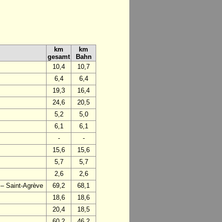
km
km
gesamt
Bahn
10,4
10,7
6,4
6,4
19,3
16,4
24,6
20,5
5,2
5,0
6,1
6,1
-
-
15,6
15,6
5,7
5,7
2,6
2,6
 – Saint-Agrève
69,2
68,1
18,6
18,6
20,4
18,5
60,2
46,2