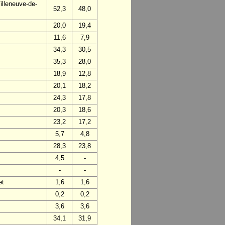
lleneuve-de-
52,3
48,0
20,0
19,4
11,6
7,9
34,3
30,5
35,3
28,0
18,9
12,8
20,1
18,2
24,3
17,8
20,3
18,6
23,2
17,2
5,7
4,8
28,3
23,8
4,5
-
-
-
et
1,6
1,6
0,2
0,2
3,6
3,6
34,1
31,9