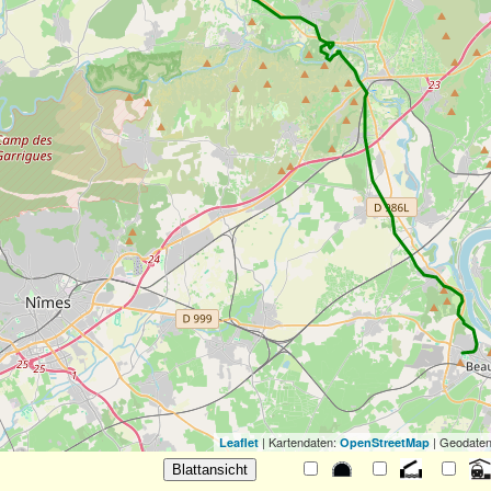
| Kartendaten:
| Geodaten
Leaflet
OpenStreetMap