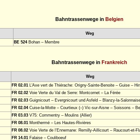
Bahntrassenwege in
Belgien
Weg
BE 524
Bohan – Membre
Bahntrassenwege in
Frankreich
Weg
FR 02.01
L'Axe vert de Thiérache: Origny-Sainte-Benoite – Guise – Hi
FR 02.02
Voie Verte du Val de Serre: Montcornet – La Férée
FR 02.03
Guignicourt – Evergnicourt und Asfeld – Blanzy-la-Salonnais
FR 02.04
Cuise-la-Motte – Courtieux (–) Vic-sur-Aisne – Soissons – Be
FR 03.03
V75: Commentry – Moulins (Allier)
FR 08.01
Monthermé – Les Hautes-Rivières
FR 08.02
Voie Verte de l’Ennemane: Remilly-Aillicourt – Raucourt-et-F
FR 14.01
Falaise – Couliboeuf