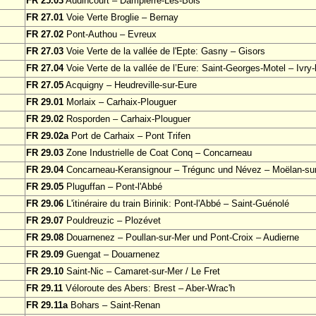
FR 25.03
Audincourt – Dampierre-Les-Bois
FR 27.01
Voie Verte Broglie – Bernay
FR 27.02
Pont-Authou – Evreux
FR 27.03
Voie Verte de la vallée de l'Epte: Gasny – Gisors
FR 27.04
Voie Verte de la vallée de l’Eure: Saint-Georges-Motel – Ivry-l
FR 27.05
Acquigny – Heudreville-sur-Eure
FR 29.01
Morlaix – Carhaix-Plouguer
FR 29.02
Rosporden – Carhaix-Plouguer
FR 29.02a
Port de Carhaix – Pont Trifen
FR 29.03
Zone Industrielle de Coat Conq – Concarneau
FR 29.04
Concarneau-Keransignour – Trégunc und Névez – Moëlan-su
FR 29.05
Pluguffan – Pont-l'Abbé
FR 29.06
L'itinéraire du train Birinik: Pont-l'Abbé – Saint-Guénolé
FR 29.07
Pouldreuzic – Plozévet
FR 29.08
Douarnenez – Poullan-sur-Mer und Pont-Croix – Audierne
FR 29.09
Guengat – Douarnenez
FR 29.10
Saint-Nic – Camaret-sur-Mer / Le Fret
FR 29.11
Véloroute des Abers: Brest – Aber-Wrac'h
FR 29.11a
Bohars – Saint-Renan