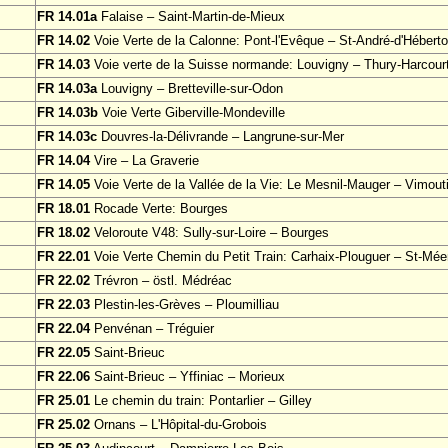
FR 14.01a
Falaise – Saint-Martin-de-Mieux
FR 14.02
Voie Verte de la Calonne: Pont-l'Evêque – St-André-d'Héberto
FR 14.03
Voie verte de la Suisse normande: Louvigny – Thury-Harcour
FR 14.03a
Louvigny – Bretteville-sur-Odon
FR 14.03b
Voie Verte Giberville-Mondeville
FR 14.03c
Douvres-la-Délivrande – Langrune-sur-Mer
FR 14.04
Vire – La Graverie
FR 14.05
Voie Verte de la Vallée de la Vie: Le Mesnil-Mauger – Vimout
FR 18.01
Rocade Verte: Bourges
FR 18.02
Veloroute V48: Sully-sur-Loire – Bourges
FR 22.01
Voie Verte Chemin du Petit Train: Carhaix-Plouguer – St-Mée
FR 22.02
Trévron – östl. Médréac
FR 22.03
Plestin-les-Grèves – Ploumilliau
FR 22.04
Penvénan – Tréguier
FR 22.05
Saint-Brieuc
FR 22.06
Saint-Brieuc – Yffiniac – Morieux
FR 25.01
Le chemin du train: Pontarlier – Gilley
FR 25.02
Ornans – L'Hôpital-du-Grobois