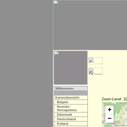
Willkommen
Kartenübersicht
Zoom-Level: 10
Belgien
Bosnien-
+
Herzegowina
Dänemark
−
Deutschland
Estland