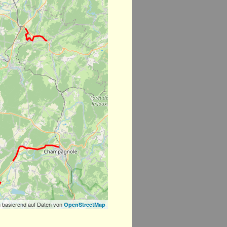
 basierend auf Daten von
OpenStreetMap