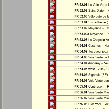
FR 52.01
La Voie Verte 
FR 52.02
Saint-Dizier –
FR 52.03
Véloroute de la
FR 53.01
St-Berthevin (
FR 53.02
Mayenne – Ja
FR 53.02a
Mayenne – Pa
FR 53.03
La Chapelle-An
FR 54.01
Custines – N
FR 54.02
Tucquegnieux 
FR 54.03
Voie Verte de 
FR 54.04
Aingeray – Vel
FR 54.05
westl. Villey-S
FR 54.06
Signeulx (BE) 
FR 54.07
Voie Verte Lon
FR 55.01
Contrisson – R
FR 56.01
Voie Verte Mar
FR 56.02
Voie Verte Mar
FR 56.03
Ploërmel – Me