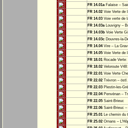
FR 14.01a
Falaise – Sai
FR 14.02
Voie Verte de 
FR 14.03
Voie verte de 
FR 14.03a
Louvigny – Br
FR 14.03b
Voie Verte Gi
FR 14.03c
Douvres-la-Dé
FR 14.04
Vire – La Grav
FR 14.05
Voie Verte de l
FR 18.01
Rocade Verte:
FR 18.02
Veloroute V48:
FR 22.01
Voie Verte Che
FR 22.02
Trévron – östl
FR 22.03
Plestin-les-Grè
FR 22.04
Penvénan – Tr
FR 22.05
Saint-Brieuc
FR 22.06
Saint-Brieuc – 
FR 25.01
Le chemin du tr
FR 25.02
Ornans – L'Hôp