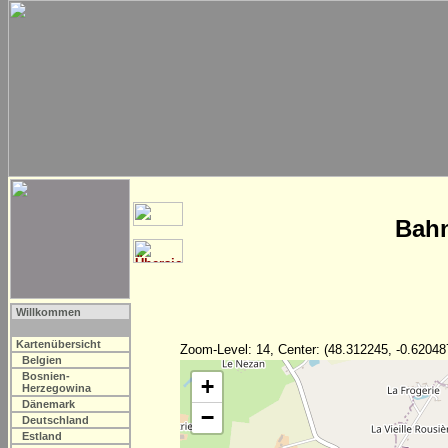
Bahn
Willkommen
Kartenübersicht
Zoom-Level: 14, Center: (48.312245, -0.62048
Belgien
Bosnien-
+
Herzegowina
Dänemark
−
Deutschland
Estland