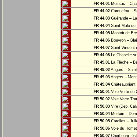
FR 44.01
Messac – Chât
FR 44.02
Carquefou – Sa
FR 44.03
Guérande – La
FR 44.04
Saint-Malo-de-
FR 44.05
Montoir-de-Br
FR 44.06
Bouvron – Blai
FR 44.07
Saint-Vincent-
FR 44.08
La Chapelle-su
FR 49.01
La Flèche – Ba
FR 49.02
Angers – Saint
FR 49.03
Angers – Montr
FR 49.04
Châteaubriant 
FR 50.01
Voie Verte du 
FR 50.02
Voie Verte Tran
FR 50.03
Vire (Dep. Cal
FR 50.04
Mortain – Dom
FR 50.05
Carolles – Jull
FR 50.06
Voie du Homet:
FR 50.07
Cherbourg, öst