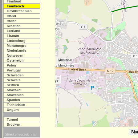
Finnland
Frankreich
Großbritannien
Irland
Italien
Kroatien
Lettland
Litauen
Luxemburg
Montenegro
Niederlande
Norwegen
Österreich
Polen
Portugal
Schweden
Schweiz
Serbien
Slowakei
Slowenien
Spanien
Tschechien
Ungarn
Tunnel
Brücken
Streckenverzeichnis