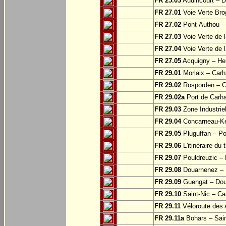
FR 25.03
Audincourt – D
FR 27.01
Voie Verte Bro
FR 27.02
Pont-Authou –
FR 27.03
Voie Verte de l
FR 27.04
Voie Verte de l
FR 27.05
Acquigny – Heu
FR 29.01
Morlaix – Carh
FR 29.02
Rosporden – C
FR 29.02a
Port de Carha
FR 29.03
Zone Industrie
FR 29.04
Concarneau-Ke
FR 29.05
Pluguffan – Po
FR 29.06
L'itinéraire du 
FR 29.07
Pouldreuzic – 
FR 29.08
Douarnenez – P
FR 29.09
Guengat – Do
FR 29.10
Saint-Nic – Ca
FR 29.11
Véloroute des 
FR 29.11a
Bohars – Sai