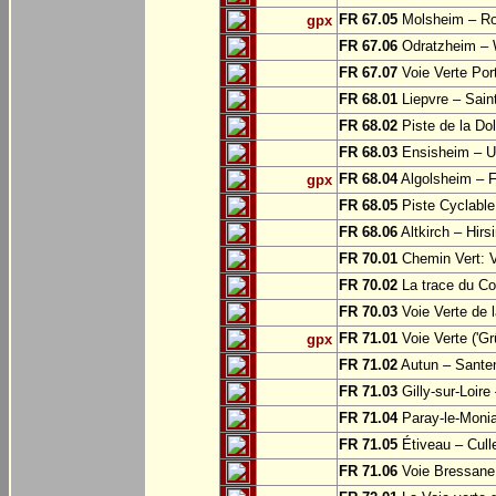
FR 67.05
Molsheim – Ro
gpx
FR 67.06
Odratzheim – 
FR 67.07
Voie Verte Por
FR 68.01
Liepvre – Sain
FR 68.02
Piste de la Do
FR 68.03
Ensisheim – U
FR 68.04
Algolsheim – 
gpx
FR 68.05
Piste Cyclable
FR 68.06
Altkirch – Hirs
FR 70.01
Chemin Vert: 
FR 70.02
La trace du Cou
FR 70.03
Voie Verte de 
FR 71.01
Voie Verte ('G
gpx
FR 71.02
Autun – Sante
FR 71.03
Gilly-sur-Loir
FR 71.04
Paray-le-Monia
FR 71.05
Étiveau – Cull
FR 71.06
Voie Bressane: