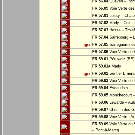
FR 56.04
Quéven – Pont
FR 56.05
Voie Verte des 
FR 57.01
Lessy – Chate
FR 57.02
Marly – Coin-su
FR 57.03
Hesse – Troisf
FR 57.04
Sarrebourg – Lo
FR 57.05
Sarreguemine
gpx
FR 57.06
Voie Verte du 
FR 59.01
Péruwelz (BE) 
FR 59.01a
Marly
FR 59.02
Sentier Emerau
gpx
FR 59.03
Voie Verte de l
FR 59.04
Escaudain
FR 59.05
Monchecourt 
FR 59.06
Lewarde – Aube
FR 59.07
Chemin des Ga
FR 59.08
Voie Verte - A
FR 59.09
Voie Verte du 
– Pont-à-Marcq