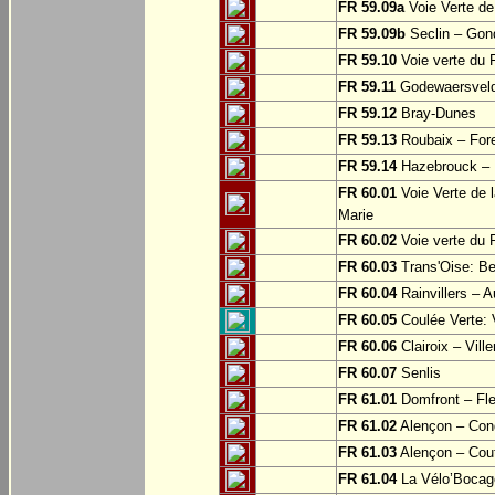
FR 59.09a
Voie Verte de
FR 59.09b
Seclin – Gon
FR 59.10
Voie verte du F
FR 59.11
Godewaersvel
FR 59.12
Bray-Dunes
FR 59.13
Roubaix – For
FR 59.14
Hazebrouck – M
FR 60.01
Voie Verte de l
Marie
FR 60.02
Voie verte du 
FR 60.03
Trans'Oise: Be
FR 60.04
Rainvillers – A
FR 60.05
Coulée Verte: 
FR 60.06
Clairoix – Vill
FR 60.07
Senlis
FR 61.01
Domfront – Fle
FR 61.02
Alençon – Con
FR 61.03
Alençon – Cou
FR 61.04
La Vélo’Bocage