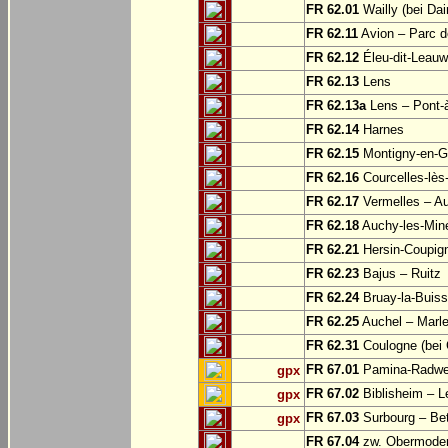
FR 62.01
Wailly (bei Dai
FR 62.11
Avion – Parc d
FR 62.12
Éleu-dit-Leauw
FR 62.13
Lens
FR 62.13a
Lens – Pont-
FR 62.14
Harnes
FR 62.15
Montigny-en-G
FR 62.16
Courcelles-lès
FR 62.17
Vermelles – A
FR 62.18
Auchy-les-Min
FR 62.21
Hersin-Coupign
FR 62.23
Bajus – Ruitz
FR 62.24
Bruay-la-Buiss
FR 62.25
Auchel – Marle
FR 62.31
Coulogne (bei 
FR 67.01
Pamina-Radweg
gpx
FR 67.02
Biblisheim – 
gpx
FR 67.03
Surbourg – Be
gpx
FR 67.04
zw. Obermodern