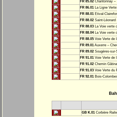
FR 85.02
Chantonnay – S
FR 86.01
La Ligne Verte:
FR 88.01
Etival-Clairef
FR 88.02
Saint-Léonard 
FR 88.03
La Voie verte 
FR 88.04
La Voie verte 
FR 88.05
Voie Verte de l
FR 89.01
Auxerre – Che
FR 89.02
Sougères-sur-S
FR 91.01
Voie Verte de l
FR 91.02
Chemin Gâtinai
FR 91.03
Voie Verte du 
FR 92.01
Bois-Colombe
Bah
GB K.01
Corbière Rail