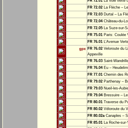
FR 72.01
La Voie verte
FR 72.02
La Flèche – L
FR 72.03
Durtal – La Fl
FR 72.04
Château-du-Loi
FR 72.05
La Suze-sur-Sa
FR 75.01
Paris: Coulée 
FR 76.01
L’Avenue Verte
FR 76.02
Veloroute du Li
gpx
Appeville
FR 76.03
Saint-Wandrille
FR 76.04
Eu – Heudelim
FR 77.01
Chemin des Ros
FR 79.02
Parthenay – Br
FR 79.03
Nueil-les-Aubie
FR 79.04
Bressuire – Le
FR 80.01
Traverse du Po
FR 80.02
Véloroute du V
FR 80.02a
Canaples – Sa
FR 85.01
La Roche-sur-