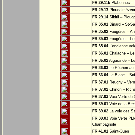
FR 29.11b
Plabennec – 
FR 29.13
Ploudalmézeau
FR 29.14
Sibiril – Ploug
FR 35.01
Dinard – St-S
FR 35.02
Fougères – Ant
FR 35.03
Fougères – Lo
FR 35.04
L'ancienne voie
FR 36.01
Chalache – Le 
FR 36.02
Aigurande – L
FR 36.03
Le Pêchereau –
FR 36.04
Le Blanc – Sain
FR 37.01
Reugny – Vern
FR 37.02
Chinon – Riche
FR 37.03
Voie Verte du S
FR 39.01
Voie de la Bre
FR 39.02
La voie des Sa
FR 39.03
Voie Verte PLM
Champagnole
FR 41.01
Saint-Ouen