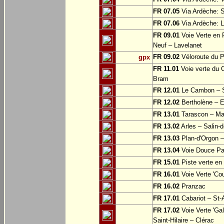
FR 07.05
Via Ardèche: S
FR 07.06
Via Ardèche: L
FR 09.01
Voie Verte en P
Neuf – Lavelanet
FR 09.02
Véloroute du P
gpx
FR 11.01
Voie verte du 
Bram
FR 12.01
Le Cambon – Sa
FR 12.02
Bertholène – E
FR 13.01
Tarascon – Mas
FR 13.02
Arles – Salin-
FR 13.03
Plan-d'Orgon –
FR 13.04
Voie Douce Pat
FR 15.01
Piste verte en
FR 16.01
Voie Verte 'Co
FR 16.02
Pranzac
FR 17.01
Cabariot – St-
FR 17.02
Voie Verte 'Ga
Saint-Hilaire – Clérac