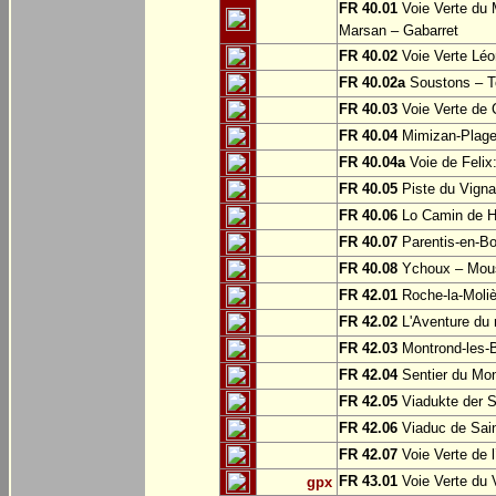
FR 40.01
Voie Verte du 
Marsan – Gabarret
FR 40.02
Voie Verte Léo
FR 40.02a
Soustons – To
FR 40.03
Voie Verte de 
FR 40.04
Mimizan-Plage
FR 40.04a
Voie de Felix
FR 40.05
Piste du Vigna
FR 40.06
Lo Camin de Hé:
FR 40.07
Parentis-en-B
FR 40.08
Ychoux – Mou
FR 42.01
Roche-la-Moliè
FR 42.02
L'Aventure du r
FR 42.03
Montrond-les-
FR 42.04
Sentier du Mon
FR 42.05
Viadukte der S
FR 42.06
Viaduc de Sain
FR 42.07
Voie Verte de 
FR 43.01
Voie Verte du 
gpx