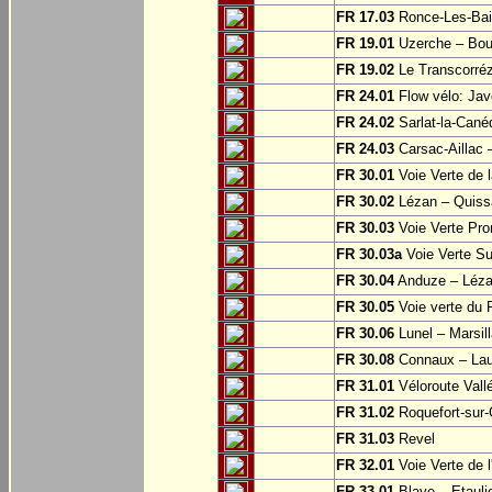
FR 17.03
Ronce-Les-Bai
FR 19.01
Uzerche – Bo
FR 19.02
Le Transcorréz
FR 24.01
Flow vélo: Jav
FR 24.02
Sarlat-la-Cané
FR 24.03
Carsac-Aillac 
FR 30.01
Voie Verte de 
FR 30.02
Lézan – Quissa
FR 30.03
Voie Verte Pro
FR 30.03a
Voie Verte S
FR 30.04
Anduze – Léza
FR 30.05
Voie verte du 
FR 30.06
Lunel – Marsil
FR 30.08
Connaux – Lau
FR 31.01
Véloroute Vall
FR 31.02
Roquefort-sur-
FR 31.03
Revel
FR 32.01
Voie Verte de 
FR 33.01
Blaye – Etauli