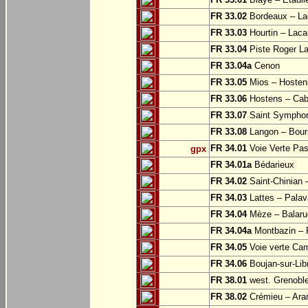
FR 33.02
Bordeaux – L
FR 33.03
Hourtin – Laca
FR 33.04
Piste Roger La
FR 33.04a
Cenon
FR 33.05
Mios – Hosten
FR 33.06
Hostens – Ca
FR 33.07
Saint Symphor
FR 33.08
Langon – Bourr
FR 34.01
Voie Verte Pa
gpx
FR 34.01a
Bédarieux
FR 34.02
Saint-Chinian 
FR 34.03
Lattes – Palava
FR 34.04
Mèze – Balaruc
FR 34.04a
Montbazin –
FR 34.05
Voie verte Cam
FR 34.06
Boujan-sur-Lib
FR 38.01
west. Grenoble
FR 38.02
Crémieu – Ara