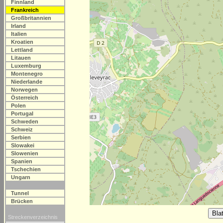
Finnland
Frankreich
Großbritannien
Irland
Italien
Kroatien
Lettland
Litauen
Luxemburg
Montenegro
Niederlande
Norwegen
Österreich
Polen
Portugal
Schweden
Schweiz
Serbien
Slowakei
Slowenien
Spanien
Tschechien
Ungarn
Tunnel
Brücken
Streckenverzeichnis