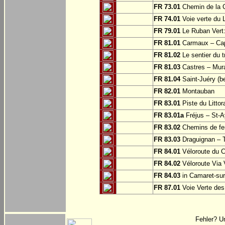
FR 73.01
Chemin de la C
FR 74.01
Voie verte du 
FR 79.01
Le Ruban Vert: 
FR 81.01
Carmaux – Cap 
FR 81.02
Le sentier du t
FR 81.03
Castres – Mura
FR 81.04
Saint-Juéry (be
FR 82.01
Montauban
FR 83.01
Piste du Littor
FR 83.01a
Fréjus – St-A
FR 83.02
Chemins de fe
FR 83.03
Draguignan – 
FR 84.01
Véloroute du C
FR 84.02
Véloroute Via 
FR 84.03
in Camaret-sur
FR 87.01
Voie Verte des
Fehler? U