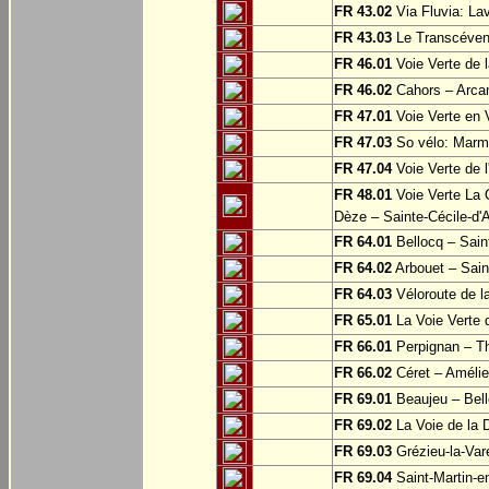
FR 43.02
Via Fluvia: La
FR 43.03
Le Transcéveno
FR 46.01
Voie Verte de 
FR 46.02
Cahors – Arca
FR 47.01
Voie Verte en V
FR 47.03
So vélo: Marma
FR 47.04
Voie Verte de 
FR 48.01
Voie Verte La C
Dèze – Sainte-Cécile-d'
FR 64.01
Bellocq – Sain
FR 64.02
Arbouet – Sain
FR 64.03
Véloroute de l
FR 65.01
La Voie Verte 
FR 66.01
Perpignan – Th
FR 66.02
Céret – Amélie
FR 69.01
Beaujeu – Bell
FR 69.02
La Voie de la 
FR 69.03
Grézieu-la-Var
FR 69.04
Saint-Martin-e