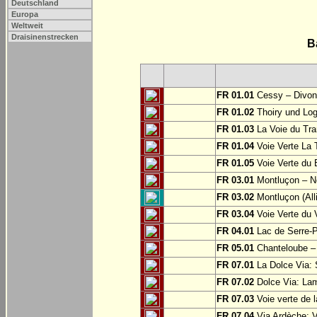
Deutschland
Europa
Weltweit
Draisinenstrecken
B
FR 01.01
Cessy – Divonn
FR 01.02
Thoiry und Log
FR 01.03
La Voie du Tra
FR 01.04
Voie Verte La T
FR 01.05
Voie Verte du 
FR 03.01
Montluçon – Né
FR 03.02
Montluçon (Alli
FR 03.04
Voie Verte du 
FR 04.01
Lac de Serre-
FR 05.01
Chanteloube –
FR 07.01
La Dolce Via: 
FR 07.02
Dolce Via: Lam
FR 07.03
Voie verte de 
FR 07.04
Via Ardèche: V