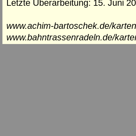
Letzte Überarbeitung: 15. Juni 2
www.achim-bartoschek.de/karten/
www.bahntrassenradeln.de/karte