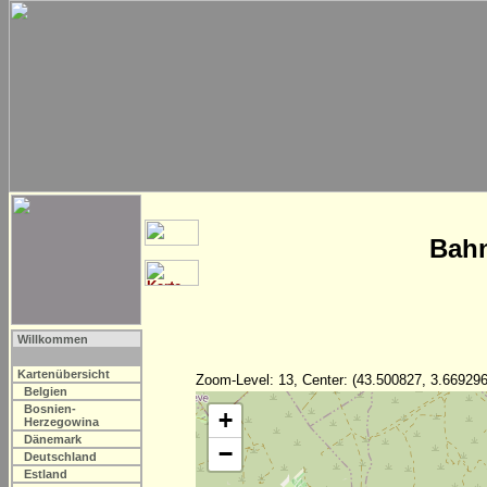
Bahn
Willkommen
Kartenübersicht
Zoom-Level: 13, Center: (43.500827, 3.669296
Belgien
Bosnien-
+
Herzegowina
Dänemark
−
Deutschland
Estland