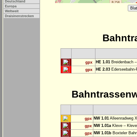
Deutschland
Europa
Weltweit
Draisinenstrecken
Bahntr
HE 1.01
Breidenbach –
gpx
HE 2.03
Ederseebahn-R
gpx
Bahntrassen
NW 1.01
Alleenradweg X
gpx
NW 1.01a
Kleve – Kleve
gpx
NW 1.01b
Boxteler Bah
gpx