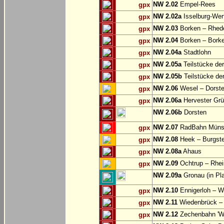
NW 2.02
Empel-Rees
gpx
NW 2.02a
Isselburg-Wer
gpx
NW 2.03
Borken – Rhed
gpx
NW 2.04
Borken – Bork
gpx
NW 2.04a
Stadtlohn
gpx
NW 2.05a
Teilstücke de
gpx
NW 2.05b
Teilstücke de
gpx
NW 2.06
Wesel – Dorste
gpx
NW 2.06a
Hervester Grü
gpx
NW 2.06b
Dorsten
NW 2.07
RadBahn Münste
gpx
NW 2.08
Heek – Burgste
gpx
NW 2.08a
Ahaus
gpx
NW 2.09
Ochtrup – Rhei
gpx
NW 2.09a
Gronau (in Pl
NW 2.10
Ennigerloh – W
gpx
NW 2.11
Wiedenbrück – 
gpx
NW 2.12
Zechenbahn 'We
gpx