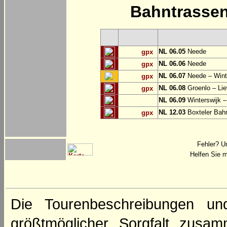
Bahntrasse
NL 06.05
Neede
gpx
NL 06.06
Neede
gpx
NL 06.07
Neede – Wint
gpx
NL 06.08
Groenlo – Lie
gpx
NL 06.09
Winterswijk –
NL 12.03
Boxteler Ba
gpx
Fehler? U
Helfen Sie m
Die Tourenbeschreibungen un
größtmöglicher Sorgfalt zusamm