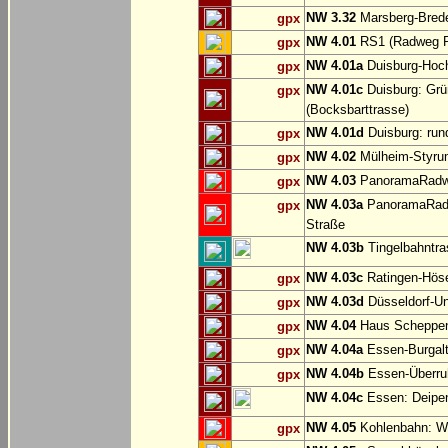
NW 3.32
Marsberg-Brede
gpx
NW 4.01
RS1 (Radweg Rh
gpx
NW 4.01a
Duisburg-Hoch
gpx
NW 4.01c
Duisburg: Grü
gpx
(Bocksbarttrasse)
NW 4.01d
Duisburg: run
gpx
NW 4.02
Mülheim-Styru
gpx
NW 4.03
PanoramaRadweg
gpx
NW 4.03a
PanoramaRadwe
gpx
Straße
NW 4.03b
Tingelbahntras
NW 4.03c
Ratingen-Hös
gpx
NW 4.03d
Düsseldorf-Un
gpx
NW 4.04
Haus Scheppen
gpx
NW 4.04a
Essen-Burgalt
gpx
NW 4.04b
Essen-Überruh
gpx
NW 4.04c
Essen: Deipe
NW 4.05
Kohlenbahn: Wu
gpx