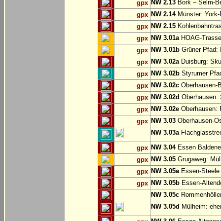
NW 2.13
Bork – Selm-Be
gpx
NW 2.14
Münster: York-
gpx
NW 2.15
Kohlenbahntr
gpx
NW 3.01a
HOAG-Trasse:
gpx
NW 3.01b
Grüner Pfad: 
gpx
NW 3.02a
Duisburg: Sku
gpx
NW 3.02b
Styrumer Pfad
gpx
NW 3.02c
Oberhausen-B
gpx
NW 3.02d
Oberhausen: S
gpx
NW 3.02e
Oberhausen:
gpx
NW 3.03
Oberhausen-Ost
gpx
NW 3.03a
Flachglasstrec
NW 3.04
Essen Baldene
gpx
NW 3.05
Grugaweg: Mül
gpx
NW 3.05a
Essen-Steele 
gpx
NW 3.05b
Essen-Altend
gpx
NW 3.05c
Rommenhöller 
NW 3.05d
Mülheim: ehem