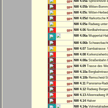
NW 4.05a
Sprockhövel e
gpx
NW 4.05b
Witten-Bommer
gpx
NW 4.05c
Witten-Herbed
gpx
NW 4.05d
Harkortsche K
gpx
NW 4.05e
Radweg unter
NW 4.06
Nordbahntrasse
gpx
NW 4.06a
Wuppertal-Hatz
NW 4.06b
Schwarzbachtr
NW 4.07
Sambatrasse: W
gpx
NW 4.08
Korkenziehertr
gpx
NW 4.08a
Straßenbahn 
gpx
NW 4.09
Trasse des We
gpx
NW 4.10a
Bergbahntrass
gpx
NW 4.10b
Remscheid-St
gpx
NW 4.11
Panorama-Radw
gpx
NW 4.12
Radweg Bergerh
gpx
NW 4.13
Alleenradweg W
gpx
NW 4.14
Halver
gpx
NW 4.14a
Volmetalradwe