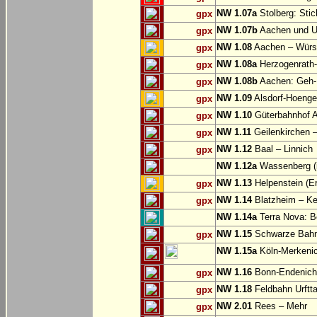
NW 1.07a
Stolberg: Sti
gpx
NW 1.07b
Aachen und U
gpx
NW 1.08
Aachen – Würse
gpx
NW 1.08a
Herzogenrath-
gpx
NW 1.08b
Aachen: Geh-
gpx
NW 1.09
Alsdorf-Hoenge
gpx
NW 1.10
Güterbahnhof Al
gpx
NW 1.11
Geilenkirchen – 
gpx
NW 1.12
Baal – Linnich
gpx
NW 1.12a
Wassenberg (i
NW 1.13
Helpenstein (E
gpx
NW 1.14
Blatzheim – Ke
gpx
NW 1.14a
Terra Nova: Be
NW 1.15
Schwarze Bahn:
gpx
NW 1.15a
Köln-Merkeni
NW 1.16
Bonn-Endenich
gpx
NW 1.18
Feldbahn Urftta
gpx
NW 2.01
Rees – Mehr
gpx