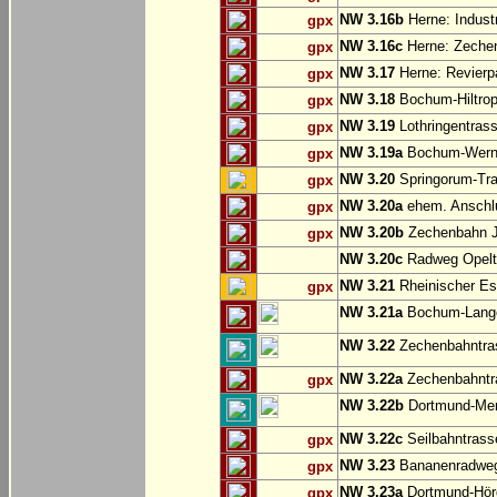
NW 3.16b
Herne: Indust
gpx
NW 3.16c
Herne: Zechen
gpx
NW 3.17
Herne: Revierp
gpx
NW 3.18
Bochum-Hiltrop
gpx
NW 3.19
Lothringentras
gpx
NW 3.19a
Bochum-Werne:
gpx
NW 3.20
Springorum-Tr
gpx
NW 3.20a
ehem. Anschlu
gpx
NW 3.20b
Zechenbahn Ju
gpx
NW 3.20c
Radweg Opelt
NW 3.21
Rheinischer Es
gpx
NW 3.21a
Bochum-Langen
NW 3.22
Zechenbahntras
NW 3.22a
Zechenbahntra
gpx
NW 3.22b
Dortmund-Men
NW 3.22c
Seilbahntrass
gpx
NW 3.23
Bananenradweg
gpx
NW 3.23a
Dortmund-Hör
gpx