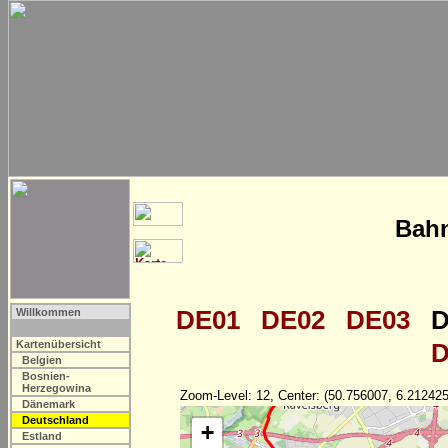
Bahn
DE01
DE02
DE03
D
Willkommen
Kartenübersicht
D
Belgien
Bosnien-
Herzegowina
Zoom-Level: 12, Center: (50.756007, 6.212425
Dänemark
Deutschland
+
Estland