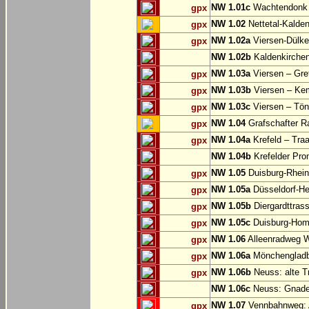
NW 1.01c
Wachtendonk
gpx
NW 1.02
Nettetal-Kalde
gpx
NW 1.02a
Viersen-Dülke
gpx
NW 1.02b
Kaldenkirche
NW 1.03a
Viersen – Gre
gpx
NW 1.03b
Viersen – Ke
gpx
NW 1.03c
Viersen – Tön
gpx
NW 1.04
Grafschafter R
gpx
NW 1.04a
Krefeld – Traa
gpx
NW 1.04b
Krefelder Pro
NW 1.05
Duisburg-Rhein
gpx
NW 1.05a
Düsseldorf-He
gpx
NW 1.05b
Diergardttras
gpx
NW 1.05c
Duisburg-Hom
gpx
NW 1.06
Alleenradweg Wi
gpx
NW 1.06a
Mönchengladb
gpx
NW 1.06b
Neuss: alte T
gpx
NW 1.06c
Neuss: Gnade
NW 1.07
Vennbahnweg: 
gpx