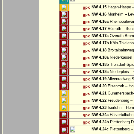
NW 4.15
Hagen-Haspe – 
gpx
NW 4.16
Monheim – Lev
gpx
NW 4.16a
Rheinbouleva
gpx
NW 4.17
Rösrath – Ben
gpx
NW 4.17a
Overath-Bromb
gpx
NW 4.17b
Köln-Thielenb
gpx
NW 4.18
Bröltalbahnweg
gpx
NW 4.18a
Niederkassel
gpx
NW 4.18b
Troisdorf-Spi
gpx
NW 4.18c
Niederpleis – 
gpx
NW 4.19
Alleenradweg S
gpx
NW 4.20
Elsenroth – H
gpx
NW 4.21
Gummersbach-D
gpx
NW 4.22
Freudenberg – 
gpx
NW 4.23
Iserlohn – Hem
gpx
NW 4.24a
Hälvertalbahn:
gpx
NW 4.24b
Plettenberg-D
gpx
NW 4.24c
Plettenberg –