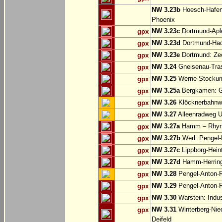
NW 3.23b
Hoesch-Hafenb
Phoenix
NW 3.23c
Dortmund-Apl
gpx
NW 3.23d
Dortmund-Hac
gpx
NW 3.23e
Dortmund: Ze
gpx
NW 3.24
Gneisenau-Tras
gpx
NW 3.25
Werne-Stocku
gpx
NW 3.25a
Bergkamen: Gr
gpx
NW 3.26
Klöcknerbahnw
gpx
NW 3.27
Alleenradweg U
gpx
NW 3.27a
Hamm – Rhyn
gpx
NW 3.27b
Werl: Pengel
gpx
NW 3.27c
Lippborg-Hein
gpx
NW 3.27d
Hamm-Herringen
gpx
NW 3.28
Pengel-Anton-R
gpx
NW 3.29
Pengel-Anton-R
gpx
NW 3.30
Warstein: Indus
gpx
NW 3.31
Winterberg-Nie
gpx
Deifeld