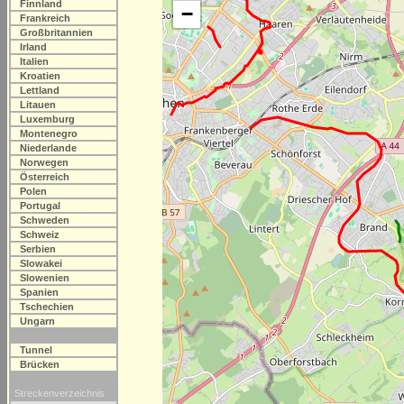
Finnland
−
Frankreich
Großbritannien
Irland
Italien
Kroatien
Lettland
Litauen
Luxemburg
Montenegro
Niederlande
Norwegen
Österreich
Polen
Portugal
Schweden
Schweiz
Serbien
Slowakei
Slowenien
Spanien
Tschechien
Ungarn
Tunnel
Brücken
Streckenverzeichnis