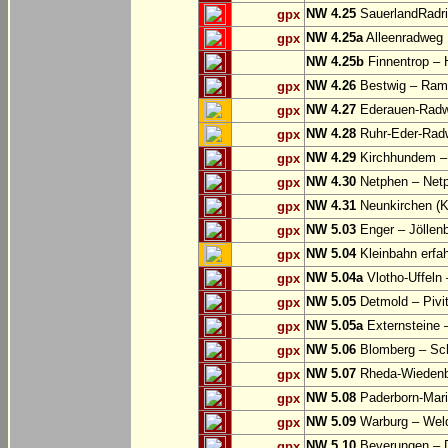
NW 4.25
SauerlandRadri
gpx
NW 4.25a
Alleenradweg
gpx
NW 4.25b
Finnentrop –
NW 4.26
Bestwig – Rams
gpx
NW 4.27
Ederauen-Radwe
gpx
NW 4.28
Ruhr-Eder-Radwe
gpx
NW 4.29
Kirchhundem –
gpx
NW 4.30
Netphen – Net
gpx
NW 4.31
Neunkirchen (K
gpx
NW 5.03
Enger – Jöllen
gpx
NW 5.04
Kleinbahn erfah
gpx
NW 5.04a
Vlotho-Uffeln 
gpx
NW 5.05
Detmold – Pivi
gpx
NW 5.05a
Externsteine 
gpx
NW 5.06
Blomberg – Sc
gpx
NW 5.07
Rheda-Wiedenbr
gpx
NW 5.08
Paderborn-Mari
gpx
NW 5.09
Warburg – Wel
gpx
NW 5.10
Beverungen – 
gpx