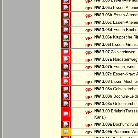
NW 3.06
Essen-Altenes
gpx
NW 3.06a
Essen-Alteness
gpx
NW 3.06b
Essen-Altenes
gpx
NW 3.06c
Essen-Altenes
gpx
NW 3.06d
Essen-Bochold
gpx
NW 3.06e
Kruppsche Ri
gpx
NW 3.06f
Essen: Grünzu
gpx
NW 3.07
Zollvereinweg:
gpx
NW 3.07a
Nordsternweg:
gpx
NW 3.07b
Essen, westl.
gpx
NW 3.07c
Essen-Kray: A
NW 3.08
Essen Mechtenb
gpx
NW 3.08a
Gelsenkirchen
gpx
NW 3.08b
Bochum-Leithe
gpx
NW 3.08c
Gelsenkirchen
gpx
NW 3.09
ErlebnisTrasse
gpx
Kanal)
NW 3.09a
Bochum: rund
gpx
NW 3.09b
Parkband Wes
gpx