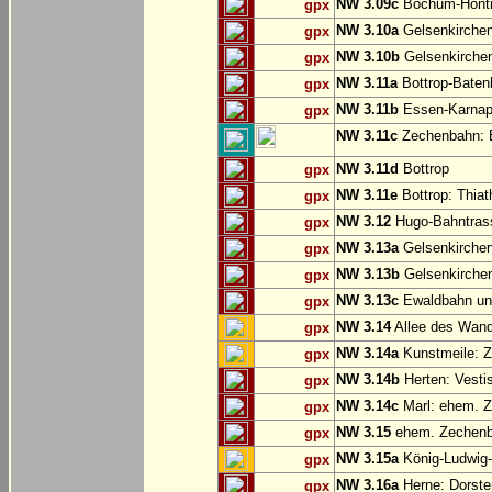
NW 3.09c
Bochum-Hönt
gpx
NW 3.10a
Gelsenkirche
gpx
NW 3.10b
Gelsenkirchen
gpx
NW 3.11a
Bottrop-Baten
gpx
NW 3.11b
Essen-Karnap:
gpx
NW 3.11c
Zechenbahn: B
NW 3.11d
Bottrop
gpx
NW 3.11e
Bottrop: Thiat
gpx
NW 3.12
Hugo-Bahntrass
gpx
NW 3.13a
Gelsenkirchen
gpx
NW 3.13b
Gelsenkirchen
gpx
NW 3.13c
Ewaldbahn und
gpx
NW 3.14
Allee des Wand
gpx
NW 3.14a
Kunstmeile: Z
gpx
NW 3.14b
Herten: Vesti
gpx
NW 3.14c
Marl: ehem. 
gpx
NW 3.15
ehem. Zechenba
gpx
NW 3.15a
König-Ludwig-
gpx
NW 3.16a
Herne: Dorste
gpx