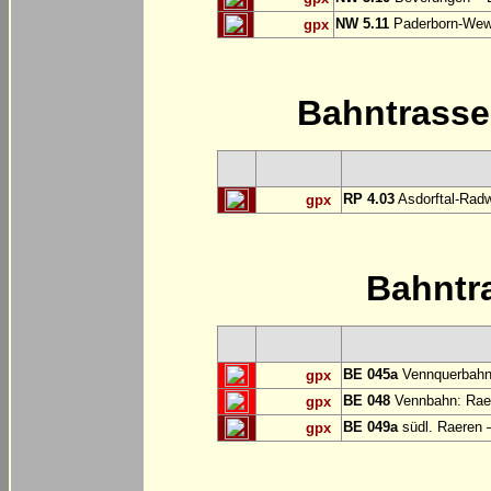
NW 5.11
Paderborn-Wew
gpx
Bahntrass
RP 4.03
Asdorftal-Radw
gpx
Bahntr
BE 045a
Vennquerbahn
gpx
BE 048
Vennbahn: Raer
gpx
BE 049a
südl. Raeren 
gpx