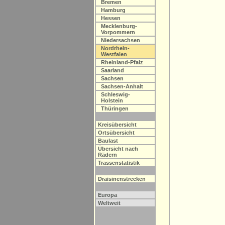
Bremen
Hamburg
Hessen
Mecklenburg-
Vorpommern
Niedersachsen
Nordrhein-
Westfalen
Rheinland-Pfalz
Saarland
Sachsen
Sachsen-Anhalt
Schleswig-
Holstein
Thüringen
Kreisübersicht
Ortsübersicht
Baulast
Übersicht nach
Rädern
Trassenstatistik
Draisinenstrecken
Europa
Weltweit