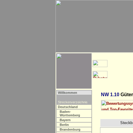
Willkommen
NW 1.10
Güter
Streckenverzeichnis
Deutschland
Baden-
Württemberg
Bayern
Steckbr
Berlin
Brandenburg