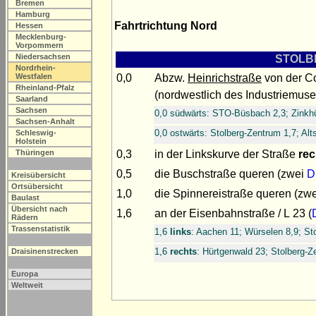
Bremen
Hamburg
Fahrtrichtung Nord
Hessen
Mecklenburg-
Vorpommern
Niedersachsen
STOLBE
Nordrhein-
0,0
Abzw.
Heinrichstraße
von der C
Westfalen
Rheinland-Pfalz
(nordwestlich des Industriemuse
Saarland
Sachsen
0,0 südwärts: STO-Büsbach 2,3; Zinkhü
Sachsen-Anhalt
0,0 ostwärts: Stolberg-Zentrum 1,7; Alt
Schleswig-
Holstein
0,3
in der Linkskurve der Straße
rec
Thüringen
0,5
die Buschstraße queren (zwei
D
Kreisübersicht
Ortsübersicht
1,0
die Spinnereistraße queren (zw
Baulast
Übersicht nach
1,6
an der Eisenbahnstraße / L 23 (
Rädern
Trassenstatistik
1,6
links
: Aachen 11; Würselen 8,9; St
1,6
rechts
: Hürtgenwald 23; Stolberg-Z
Draisinenstrecken
Europa
Weltweit