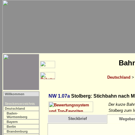
Bahn
Deutschland
Willkommen
NW 1.07a
Stolberg: Stichbahn nach 
Streckenverzeichnis
Der kurze Bahn
Deutschland
Stolberg zum I
Baden-
Württemberg
Steckbrief
Wegebes
Bayern
Berlin
Brandenburg