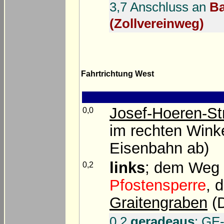
3,7 Anschluss an
Ba
(Zollvereinweg)
Fahrtrichtung West
Josef-Hoeren-St
0,0
im rechten Wink
Eisenbahn ab)
links
; dem Weg 
0,2
Pfostensperre
, 
Graitengraben
(D
0,2
geradeaus
: GE