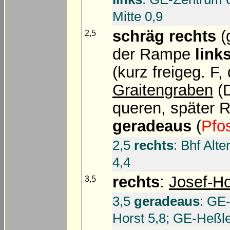
Mitte 0,9
schräg rechts
(
2,5
der Rampe
link
(kurz freigeg. F
Graitengraben
(D
queren, später 
geradeaus
(
Pfo
2,5
rechts
: Bhf Alt
4,4
rechts
:
Josef-H
3,5
3,5
geradeaus
: GE
Horst 5,8; GE-Heßle