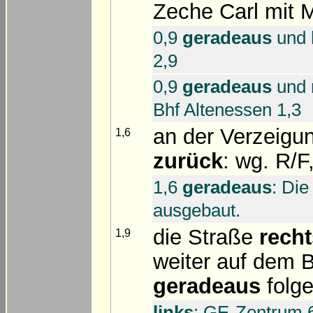
Zeche Carl mit 
0,9
geradeaus
und
2,9
0,9
geradeaus
und
Bhf Altenessen 1,3
an der Verzeigu
1,6
zurück
: wg. R/F
1,6
geradeaus
: Die
ausgebaut.
die Straße
recht
1,9
weiter auf dem 
geradeaus
folg
links
: GE-Zentrum 6