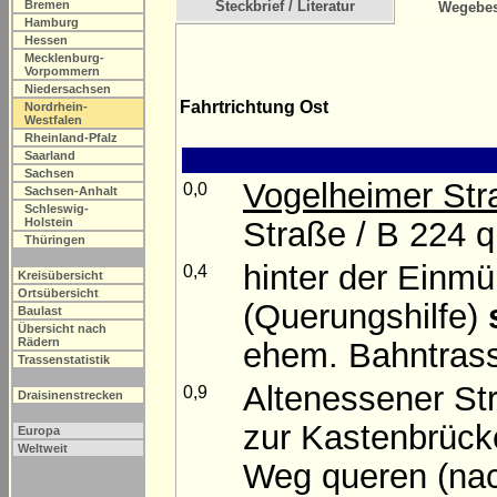
Bremen
Steckbrief / Literatur
Wegebes
Hamburg
Hessen
Mecklenburg-
Vorpommern
Niedersachsen
Fahrtrichtung Ost
Nordrhein-
Westfalen
Rheinland-Pfalz
Saarland
Sachsen
Vogelheimer Str
0,0
Sachsen-Anhalt
Schleswig-
Straße / B 224 
Holstein
Thüringen
hinter der Einm
0,4
Kreisübersicht
Ortsübersicht
(Querungshilfe)
Baulast
Übersicht nach
Rädern
ehem. Bahntras
Trassenstatistik
Altenessener St
0,9
Draisinenstrecken
zur Kastenbrücke
Europa
Weltweit
Weg queren (nac