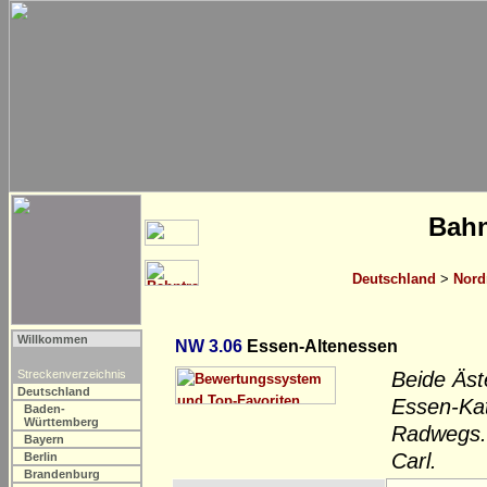
Bahn
Deutschland
>
Nord
Willkommen
NW 3.06
Essen-Altenessen
Streckenverzeichnis
Beide Äst
Deutschland
Essen-Kat
Baden-
Württemberg
Radwegs.
Bayern
Carl.
Berlin
Brandenburg