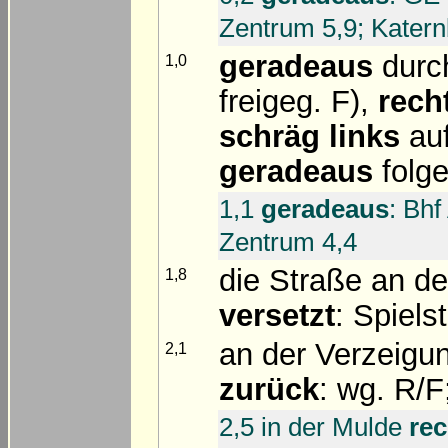
Zentrum 5,9; Katern
geradeaus
durch
1,0
freigeg. F),
rech
schräg links
auf
geradeaus
folg
1,1
geradeaus
: Bhf
Zentrum 4,4
die Straße an d
1,8
versetzt
: Spiels
an der Verzeigu
2,1
zurück
: wg. R/F
2,5 in der Mulde
rec