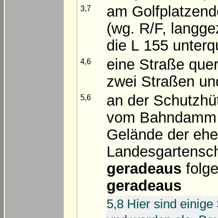
am Golfplatzend
3,7
(wg. R/F, langgez
die L 155 unter
eine Straße que
4,6
zwei Straßen u
an der Schutzhü
5,6
vom Bahndamm 
Gelände der eh
Landesgartensc
geradeaus
folge
geradeaus
5,8 Hier sind einig