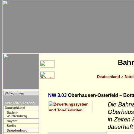
Bahn
Deutschland
>
Nord
Willkommen
NW 3.03
Oberhausen-Osterfeld – Bott
Streckenverzeichnis
Die Bahn
Deutschland
Oberhause
Baden-
Württemberg
in Zeiten
Bayern
dauerhaft
Berlin
Brandenburg