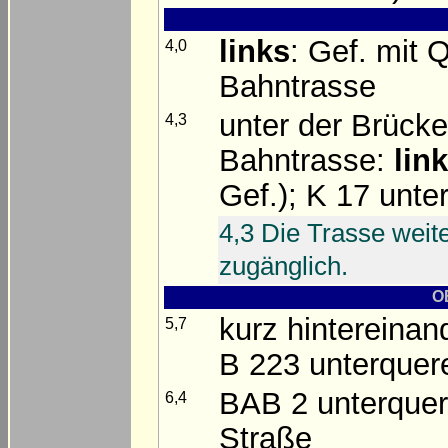
links
: Gef. mit 
4,0
Bahntrasse
unter der Brück
4,3
Bahntrasse:
lin
Gef.); K 17 unte
4,3 Die Trasse weite
zugänglich.
O
kurz hintereinan
5,7
B 223 unterquer
BAB 2 unterquer
6,4
Straße