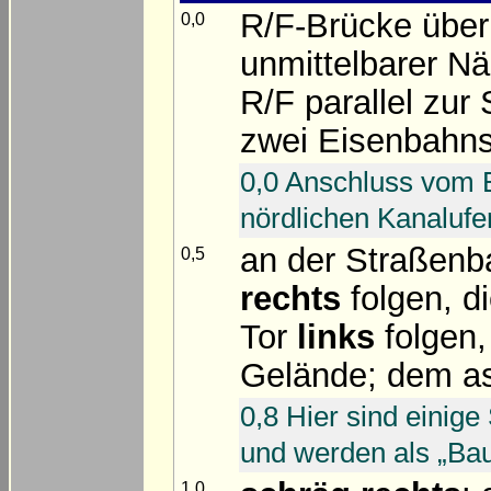
R/F-Brücke über
0,0
unmittelbarer N
R/F parallel zu
zwei Eisenbahns
0,0 Anschluss vom 
nördlichen Kanalufe
an der Straßenb
0,5
rechts
folgen, d
Tor
links
folgen
Gelände; dem a
0,8 Hier sind einig
und werden als „Ba
1,0