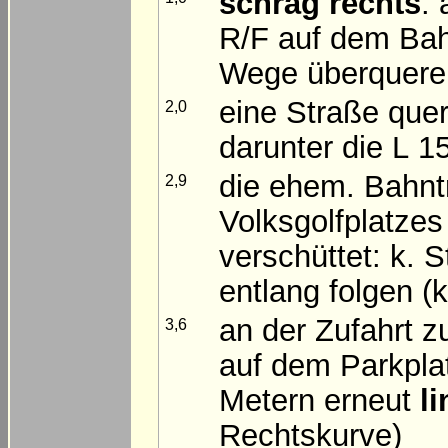
schräg rechts
:
R/F auf dem Ba
Wege überquere
eine Straße quer
2,0
darunter die L 1
die ehem. Bahntr
2,9
Volksgolfplatzes
verschüttet: k. 
entlang folgen (k
an der Zufahrt 
3,6
auf dem Parkpla
Metern erneut
l
Rechtskurve)