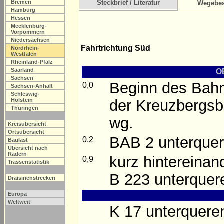
Bremen
Steckbrief / Literatur
Wegebes
Hamburg
Hessen
Mecklenburg-
Vorpommern
Niedersachsen
Fahrtrichtung Süd
Nordrhein-
Westfalen
Rheinland-Pfalz
Saarland
O
Sachsen
Beginn des Bahn
0,0
Sachsen-Anhalt
Schleswig-
der Kreuzbergsb
Holstein
Thüringen
wg.
Kreisübersicht
Ortsübersicht
BAB 2 unterquere
0,2
Baulast
Übersicht nach
Rädern
kurz hintereinan
0,9
Trassenstatistik
B 223 unterquer
Draisinenstrecken
Europa
Weltweit
K 17 unterquere