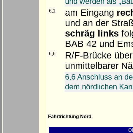
und werden als „Ba
am Eingang
rec
6,1
und an der Stra
schräg links
fol
BAB 42 und Ems
R/F-Brücke über
6,6
unmittelbarer 
6,6 Anschluss an d
dem nördlichen Kana
Fahrtrichtung Nord
O