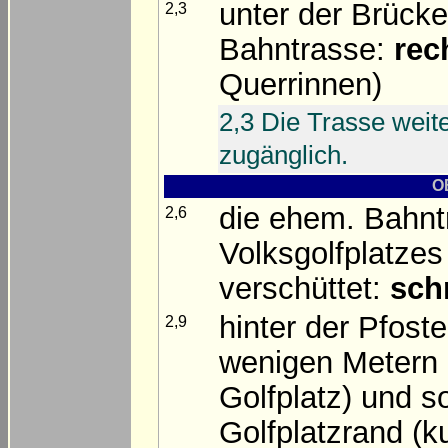
unter der Brück
2,3
Bahntrasse:
rec
Querrinnen)
2,3 Die Trasse weite
zugänglich.
O
die ehem. Bahntr
2,6
Volksgolfplatzes
verschüttet:
sch
hinter der Pfost
2,9
wenigen Metern
Golfplatz) und s
Golfplatzrand (ku