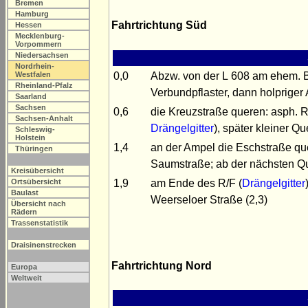
Bremen
Hamburg
Fahrtrichtung Süd
Hessen
Mecklenburg-
Vorpommern
Niedersachsen
Nordrhein-
0,0
Abzw. von der L 608 am ehem
Westfalen
Rheinland-Pfalz
Verbundpflaster, dann holpriger 
Saarland
Sachsen
0,6
die Kreuzstraße queren: asph. R
Sachsen-Anhalt
Drängelgitter
), später kleiner 
Schleswig-
Holstein
1,4
an der Ampel die Eschstraße qu
Thüringen
Saumstraße; ab der nächsten Q
Kreisübersicht
1,9
am Ende des R/F (
Drängelgitter
Ortsübersicht
Baulast
Weerseloer Straße (2,3)
Übersicht nach
Rädern
Trassenstatistik
Draisinenstrecken
Fahrtrichtung Nord
Europa
Weltweit