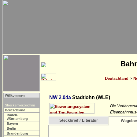
Bahn
Deutschland
>
N
Willkommen
NW 2.04a
Stadtlohn (WLE)
Streckenverzeichnis
Die Verlängeru
Deutschland
Eisenbahnmuse
Baden-
Württemberg
Steckbrief / Literatur
Wegebes
Bayern
Berlin
Brandenburg