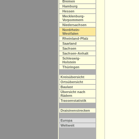
Bremen
Hamburg
Hessen
Mecklenburg-
Vorpommern
Niedersachsen
Nordrhein-
Westfalen
Rheinland-Pfalz
Saarland
Sachsen
Sachsen-Anhalt
Schleswig-
Holstein
Thüringen
Kreisübersicht
Ortsübersicht
Baulast
Übersicht nach
Rädern
Trassenstatistik
Draisinenstrecken
Europa
Weltweit