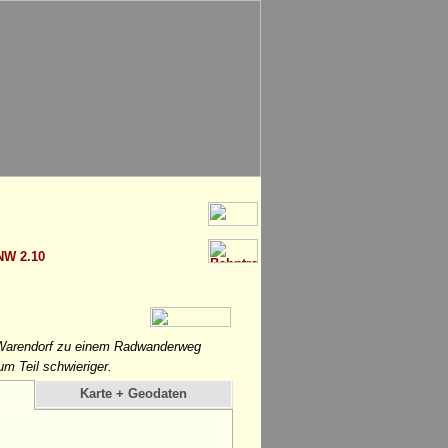
NW 2.10
 Warendorf zu einem Radwanderweg
m Teil schwieriger.
Karte + Geodaten