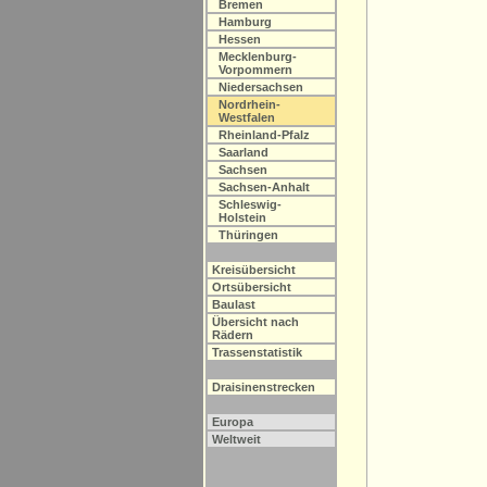
Bremen
Hamburg
Hessen
Mecklenburg-
Vorpommern
Niedersachsen
Nordrhein-
Westfalen
Rheinland-Pfalz
Saarland
Sachsen
Sachsen-Anhalt
Schleswig-
Holstein
Thüringen
Kreisübersicht
Ortsübersicht
Baulast
Übersicht nach
Rädern
Trassenstatistik
Draisinenstrecken
Europa
Weltweit