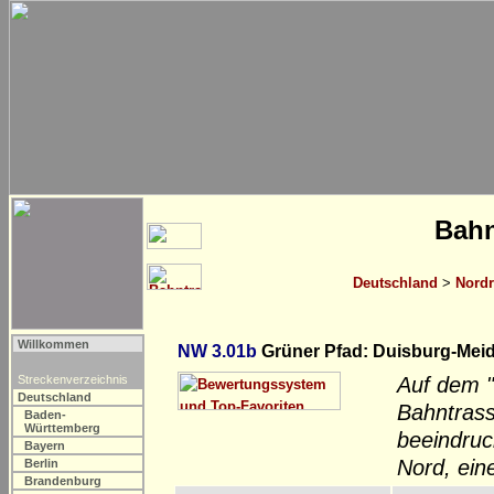
Bahn
Deutschland
>
Nordr
Willkommen
NW 3.01b
Grüner Pfad: Duisburg-Meid
Streckenverzeichnis
Auf dem "
Deutschland
Bahntrass
Baden-
Württemberg
beeindruc
Bayern
Nord, ein
Berlin
Brandenburg