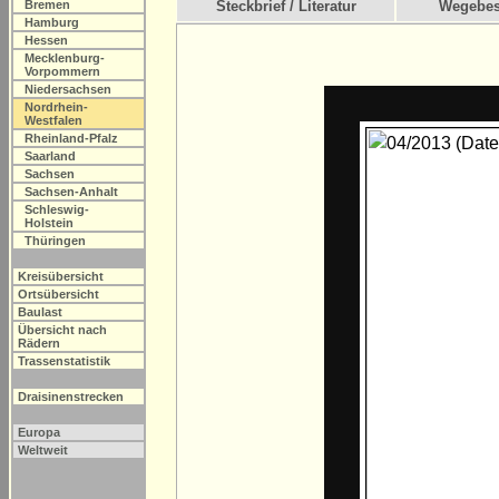
Bremen
Steckbrief / Literatur
Wegebes
Hamburg
Hessen
Mecklenburg-
Vorpommern
Niedersachsen
Nordrhein-
Westfalen
Rheinland-Pfalz
Saarland
Sachsen
Sachsen-Anhalt
Schleswig-
Holstein
Thüringen
Kreisübersicht
Ortsübersicht
Baulast
Übersicht nach
Rädern
Trassenstatistik
Draisinenstrecken
Europa
Weltweit