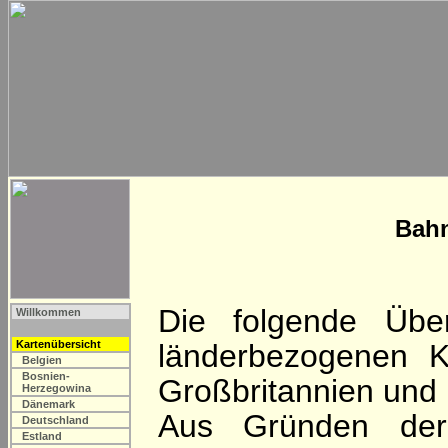
Bahn
Die folgende Über
Willkommen
Kartenübersicht
länderbezogenen Ka
Belgien
Bosnien-
Großbritannien und F
Herzegowina
Dänemark
Aus Gründen der 
Deutschland
Estland