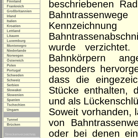
beschriebenen Rad
Finnland
Frankreich
Großbritannien
Bahntrassenwe
Irland
Italien
Kennzeichnu
Kroatien
Lettland
Bahntrassenabschn
Litauen
Luxemburg
wurde verzichtet.
Montenegro
Niederlande
Bahnkörpern ange
Norwegen
Österreich
besonders hervorge
Polen
Portugal
Schweden
dass die eingezei
Schweiz
Serbien
Stücke enthalten, 
Slowakei
Slowenien
und als Lückenschlü
Spanien
Tschechien
Soweit vorhanden, l
Ungarn
von Bahntrassenw
Tunnel
Brücken
oder bei denen ein
Streckenverzeichnis