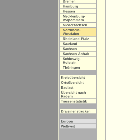
Bremen
Hamburg
Hessen
Mecklenburg-
Vorpommern
Niedersachsen
Nordrhein-
Westfalen
Rheinland-Pfalz
Saarland
Sachsen
Sachsen-Anhalt
Schleswig-
Holstein
Thüringen
Kreisübersicht
Ortsübersicht
Baulast
Übersicht nach
Rädern
Trassenstatistik
Draisinenstrecken
Europa
Weltweit