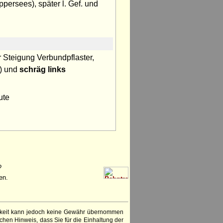
persees), später l. Gef. und
r Steigung Verbundpflaster,
r) und
schräg links
ute
?
en.
igkeit kann jedoch keine Gewähr übernommen
chen Hinweis, dass Sie für die Einhaltung der