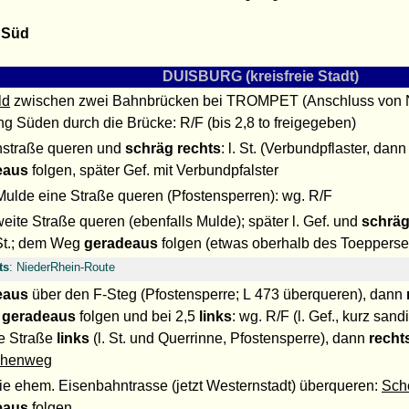
 Süd
DUISBURG (kreisfreie Stadt)
ld
zwischen zwei Bahnbrücken bei TROMPET (Anschluss von N
ng Süden durch die Brücke: R/F (bis 2,8 to freigegeben)
hstraße queren und
schräg rechts
: l. St. (Verbundpflaster, 
eaus
folgen, später Gef. mit Verbundpfalster
 Mulde eine Straße queren (Pfostensperren): wg. R/F
eite Straße queren (ebenfalls Mulde); später l. Gef. und
schräg
 St.; dem Weg
geradeaus
folgen (etwas oberhalb des Toepperse
ts
: NiederRhein-Route
eaus
über den F-Steg (Pfostensperre; L 473 überqueren), dann
e
geradeaus
folgen und bei 2,5
links
: wg. R/F (l. Gef., kurz san
e Straße
links
(l. St. und Querrinne, Pfostensperre), dann
recht
chenweg
ie ehem. Eisenbahntrasse (jetzt Westernstadt) überqueren:
Sch
eaus
folgen