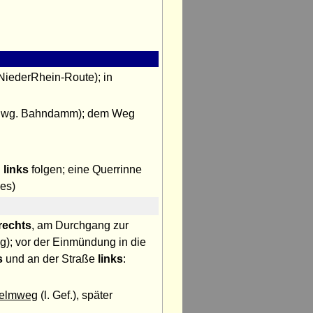
iederRhein-Route); in
dann wg. Bahndamm); dem Weg
 links
folgen; eine Querrinne
es)
rechts
, am Durchgang zur
dig); vor der Einmündung in die
s
und an der Straße
links
:
elmweg
(l. Gef.), später