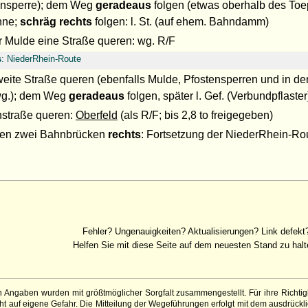
ensperre); dem Weg
geradeaus
folgen (etwas oberhalb des Toep
nne;
schräg rechts
folgen: l. St. (auf ehem. Bahndamm)
er Mulde eine Straße queren: wg. R/F
s
: NiederRhein-Route
weite Straße queren (ebenfalls Mulde, Pfostensperren und in de
g.); dem Weg
geradeaus
folgen, später l. Gef. (Verbundpflaste
hstraße queren:
Oberfeld
(als R/F; bis 2,8 to freigegeben)
en zwei Bahnbrücken
rechts
: Fortsetzung der NiederRhein-Ro
Fehler? Ungenauigkeiten? Aktualisierungen? Link defekt
Helfen Sie mit diese Seite auf dem neuesten Stand zu halt
 Angaben wurden mit größtmöglicher Sorgfalt zusammengestellt. Für ihre Richt
 auf eigene Gefahr. Die Mitteilung der Wegeführungen erfolgt mit dem ausdrückli