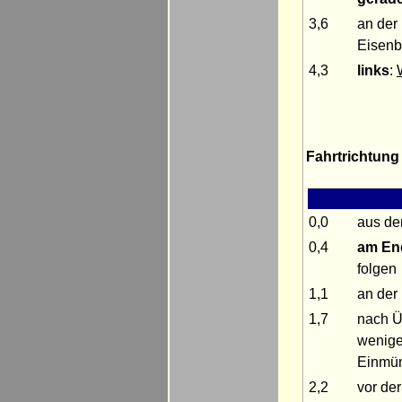
3,6
an der
Eisenb
4,3
links
:
Fahrtrichtung
0,0
aus d
0,4
am En
folgen
1,1
an der
1,7
nach Ü
wenig
Einmün
2,2
vor de