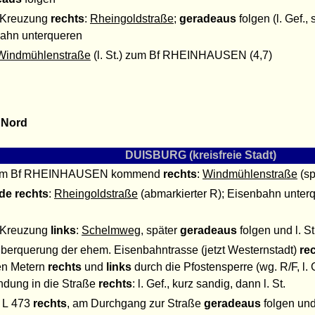
 Kreuzung
rechts
:
Rheingoldstraße
;
geradeaus
folgen (l. Gef.,
ahn unterqueren
Windmühlenstraße
(l. St.) zum Bf RHEINHAUSEN (4,7)
 Nord
DUISBURG (kreisfreie Stadt)
em Bf RHEINHAUSEN kommend
rechts
:
Windmühlenstraße
(sp
de
rechts
:
Rheingoldstraße
(abmarkierter R); Eisenbahn unterq
 Kreuzung
links
:
Schelmweg
, später
geradeaus
folgen und l. St
berquerung der ehem. Eisenbahntrasse (jetzt Westernstadt)
re
en Metern
rechts
und
links
durch die Pfostensperre (wg. R/F, l. 
dung in die Straße
rechts
: l. Gef., kurz sandig, dann l. St.
r L 473
rechts
, am Durchgang zur Straße
geradeaus
folgen un