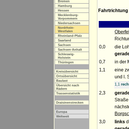
Bremen
Hamburg
Fahrtrichtung
Hessen
Mecklenburg-
Vorpommern
Niedersachsen
Nordrhein-
Oberfe
Westfalen
Rheinland-Pfalz
Richtu
Saarland
Sachsen
0,0
die Lo
Sachsen-Anhalt
gerad
Schleswig-
Holstein
0,7
in der
Thüringen
1,1
eine zw
Kreisübersicht
und l.
Ortsübersicht
Baulast
1,1
rech
Übersicht nach
Rädern
2,3
gerad
Trassenstatistik
Straß
Draisinenstrecken
nächst
Europa
Borgs
Weltweit
3,0
links
d
gerad