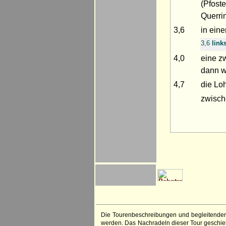
(Pfost
Querri
3,6
in ein
3,6
link
4,0
eine z
dann w
4,7
die Lo
zwisch
Die Tourenbeschreibungen und begleitenden
werden. Das Nachradeln dieser Tour geschieht