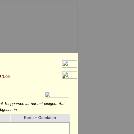
 1.05
t Toeppersee ist nur mit einigem Auf
bgerissen.
Karte + Geodaten