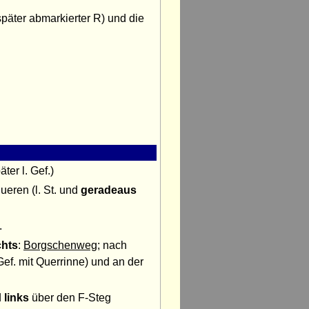
 später abmarkierter R) und die
äter l. Gef.)
ueren (l. St. und
geradeaus
.
chts
:
Borgschenweg
; nach
Gef. mit Querrinne) und an der
d
links
über den F-Steg