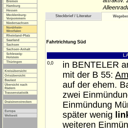
attraktiv
Bremen
Hamburg
Alleenrad
Hessen
Mecklenburg-
Steckbrief / Literatur
Wegebes
Vorpommern
Niedersachsen
Nordrhein-
Westfalen
Rheinland-Pfalz
Saarland
Fahrtrichtung Süd
Sachsen
Sachsen-Anhalt
Schleswig-
LA
Holstein
in BENTELER an
Thüringen
0,0
Kreisübersicht
mit der B 55:
Am
Ortsübersicht
Baulast
auf der ehem. Ba
Übersicht nach
Rädern
zwei Einmündun
Trassenstatistik
Einmündung Mün
Draisinenstrecken
Europa
später wenig
lin
Weltweit
weiteren Einmün