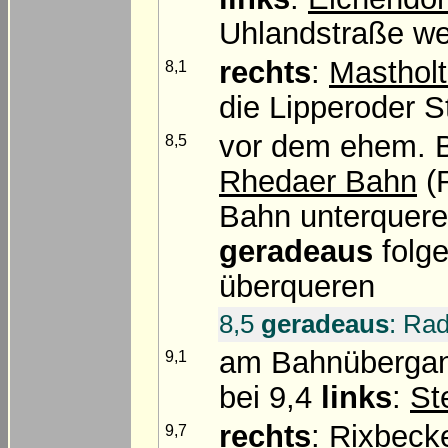
Uhlandstraße w
rechts
:
Mastholt
8,1
die Lipperoder S
vor dem ehem.
8,5
Rhedaer Bahn
(R
Bahn unterquere
geradeaus
folge
überqueren
8,5
geradeaus
: Ra
am Bahnüberga
9,1
bei 9,4
links
:
St
rechts
:
Rixbeck
9,7