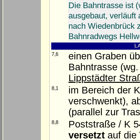
Die Bahntrasse ist 
ausgebaut, verläuft
nach Wiedenbrück zu
Bahnradwegs Hellwe
LA
einen Graben üb
7,6
Bahntrasse (wg. 
Lippstädter Stra
im Bereich der 
8,1
verschwenkt), a
(parallel zur Tr
Poststraße / K 
8,8
versetzt
auf die 