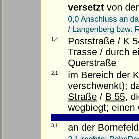
versetzt
von der
0,0 Anschluss an da
/ Langenberg bzw. R
Poststraße / K 
1,4
Trasse / durch e
Querstraße
im Bereich der 
2,1
verschwenkt); d
Straße
/
B 55
, d
wegbiegt; einen
an der Bornefel
3,1
3,1
rechts
: BahnRa