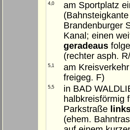
am Sportplatz e
4,0
(Bahnsteigkante
Brandenburger S
Kanal; einen we
geradeaus
folg
(rechter asph. R
am Kreisverkeh
5,1
freigeg. F)
in BAD WALDLI
5,5
halbkreisförmig
Parkstraße
link
(ehem. Bahntras
auf einem kurze