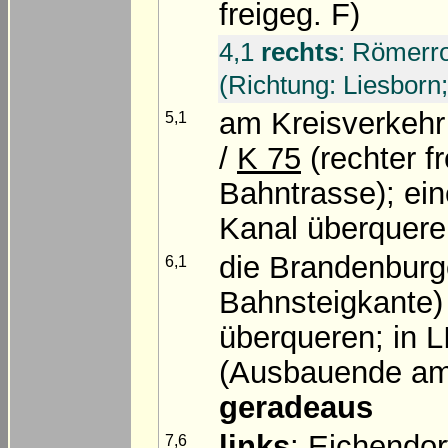
freigeg. F)
4,1
rechts
: Römerro
(Richtung: Liesborn
am Kreisverkeh
5,1
/
K 75
(rechter f
Bahntrasse); ei
Kanal überquere
die Brandenburg
6,1
Bahnsteigkante)
überqueren; in
(Ausbauende am
geradeaus
links
:
Eichendor
7,6