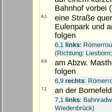
Bahnhof vorbei (
eine Straße quer
6,1
Eulenpark und a
folgen
6,1
links
: Römerrou
(Richtung: Liesborn
am Abzw. Mastho
6,9
folgen
6,9
rechts
: Römerro
an der Bornefel
7,1
7,1
links
: Bahnradw
Wiedenbrück)