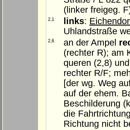
(linker freigeg. F
links
:
Eichendor
2,1
Uhlandstraße w
an der Ampel
re
2,6
(rechter R); am
queren (2,8) und
rechter R/F; me
[der wg. Weg auf
auf der ehem. Ba
Beschilderung (
die Fahrtrichtun
Richtung nicht b