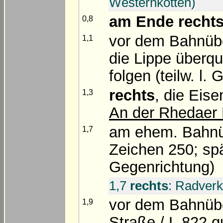
Westernkotten)
am Ende
recht
0,8
vor dem Bahnü
1,1
die Lippe über
folgen (teilw. l. G
rechts
, die Eis
1,3
An der Rhedaer
am ehem. Bahnüb
1,7
Zeichen 250; spä
Gegenrichtung)
1,7
rechts
: Radverk
vor dem Bahnü
1,9
Straße / L 822 