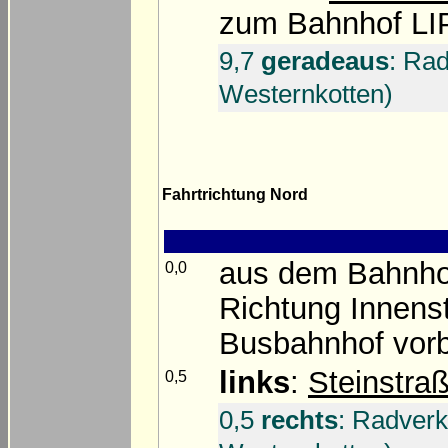
zum Bahnhof LI
9,7
geradeaus
: Ra
Westernkotten)
Fahrtrichtung Nord
aus dem Bahnho
0,0
Richtung Innens
Busbahnhof vorb
links
:
Steinstra
0,5
0,5
rechts
: Radverk