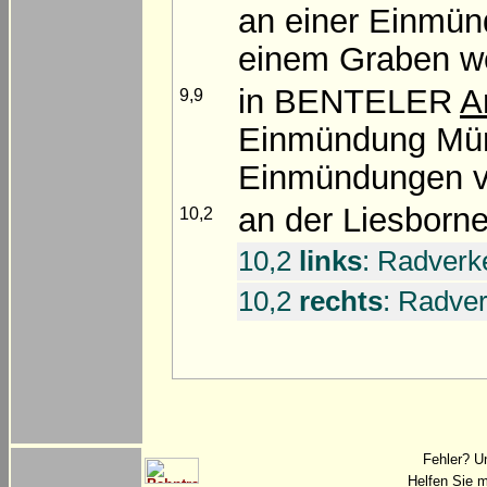
an einer Einmün
einem Graben w
in BENTELER
A
9,9
Einmündung Müns
Einmündungen v
an der Liesborn
10,2
10,2
links
: Radverk
10,2
rechts
: Radver
Fehler? U
Helfen Sie m