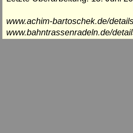
www.achim-bartoschek.de/detail
www.bahntrassenradeln.de/detai