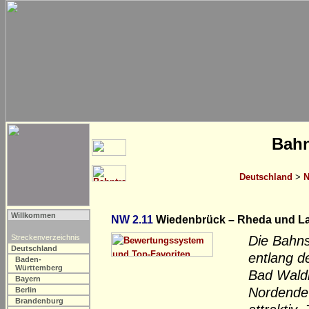
Bahn
Deutschland
>
N
Willkommen
NW 2.11
Wiedenbrück – Rheda und La
Streckenverzeichnis
Die Bahns
Deutschland
entlang d
Baden-
Württemberg
Bad Waldl
Bayern
Nordende 
Berlin
Brandenburg