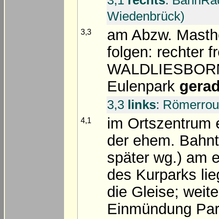
Wiedenbrück)
am Abzw. Mastho
3,3
folgen: rechter 
WALDLIESBORN;
Eulenpark
gera
3,3
links
: Römerrou
im Ortszentrum e
4,1
der ehem. Bahnt
später wg.) am 
des Kurparks li
die Gleise; weit
Einmündung Par