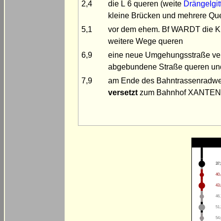
2,4
die L 6 queren (weite
Drängelgit
kleine Brücken und mehrere Quer
5,1
vor dem ehem. Bf WARDT die K 
weitere Wege queren
6,9
eine neue Umgehungsstraße ver
abgebundene Straße queren und
7,9
am Ende des Bahntrassenradw
versetzt
zum Bahnhof XANTEN f
37,
40,
43,
46,
51,
54,