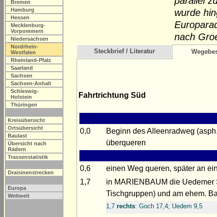
parallel 
Bremen
Hamburg
wurde hin
Hessen
Europarad
Mecklenburg-
Vorpommern
nach Gro
Niedersachsen
Nordrhein-
Steckbrief / Literatur
Wegebes
Westfalen
Rheinland-Pfalz
Saarland
Sachsen
Sachsen-Anhalt
Schleswig-
Fahrtrichtung Süd
Holstein
Thüringen
Kreisübersicht
Ortsübersicht
0,0
Beginn des Alleenradweg (asph.
Baulast
überqueren
Übersicht nach
Rädern
Trassenstatistik
0,6
einen Weg queren, später an ein
Draisinenstrecken
1,7
in MARIENBAUM die Uedemer St
Europa
Tischgruppen) und am ehem. Ba
Weltweit
1,7
rechts
: Goch 17,4; Uedem 9,5