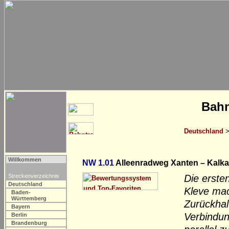
Bahn
Deutschland
Willkommen
NW 1.01
Alleenradweg Xanten – Kalka
Streckenverzeichnis
Die erste
Deutschland
Kleve mac
Baden-
Württemberg
Zurückhal
Bayern
Verbindun
Berlin
Brandenburg