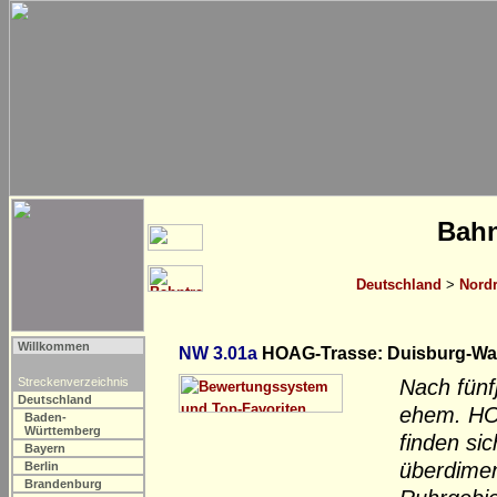
Bahn
Deutschland
>
Nordr
Willkommen
NW 3.01a
HOAG-Trasse: Duisburg-Wa
Streckenverzeichnis
Nach fünf
Deutschland
ehem. HO
Baden-
Württemberg
finden si
Bayern
überdimen
Berlin
Brandenburg