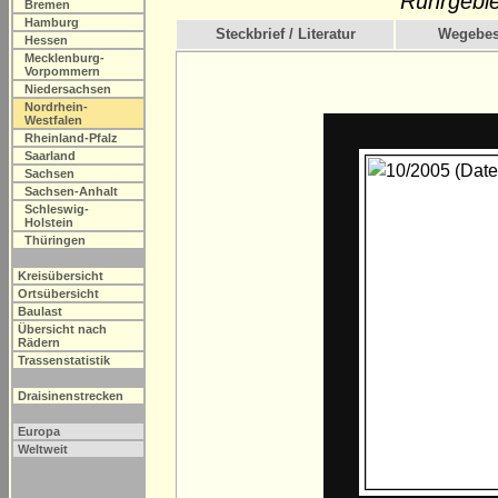
Ruhrgebie
Bremen
Hamburg
Steckbrief / Literatur
Wegebes
Hessen
Mecklenburg-
Vorpommern
Niedersachsen
Nordrhein-
Westfalen
Rheinland-Pfalz
Saarland
Sachsen
Sachsen-Anhalt
Schleswig-
Holstein
Thüringen
Kreisübersicht
Ortsübersicht
Baulast
Übersicht nach
Rädern
Trassenstatistik
Draisinenstrecken
Europa
Weltweit