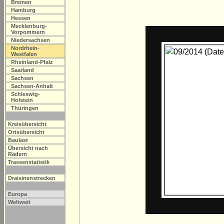
Bremen
Hamburg
Hessen
Mecklenburg-
Vorpommern
Niedersachsen
Nordrhein-
Westfalen
Rheinland-Pfalz
Saarland
Sachsen
Sachsen-Anhalt
Schleswig-
Holstein
Thüringen
Kreisübersicht
Ortsübersicht
Baulast
Übersicht nach
Rädern
Trassenstatistik
Draisinenstrecken
Europa
Weltweit