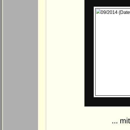
... m