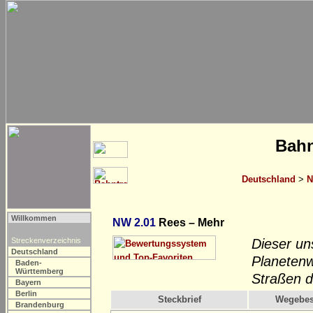
Bahn
Deutschland
>
N
Willkommen
NW 2.01
Rees – Mehr
Streckenverzeichnis
Dieser un
Deutschland
Planetenw
Baden-
Württemberg
Straßen d
Bayern
Berlin
Steckbrief
Wegebes
Brandenburg