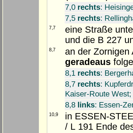
7,0
rechts
: Heising
7,5
rechts
: Relling
eine Straße unte
7,7
und die B 227 u
an der Zornige
8,7
geradeaus
folge
8,1
rechts
: Bergerh
8,7
rechts
: Kupferd
Kaiser-Route West;
8,8
links
: Essen-Zen
in ESSEN-STEEL
10,9
/ L 191 Ende de