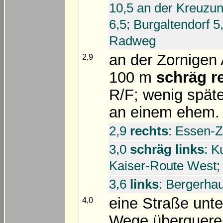
10,5 an der Kreuzu
6,5; Burgaltendorf 5
Radweg
an der Zornige
2,9
100 m
schräg r
R/F; wenig späte
an einem ehem. 
2,9
rechts
: Essen-Z
3,0
schräg links
: K
Kaiser-Route West;
3,6
links
: Bergerha
eine Straße unt
4,0
Wege überquere