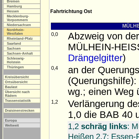
Bremen
Hamburg
Fahrtrichtung Ost
Hessen
Mecklenburg-
Vorpommern
Niedersachsen
MÜLHEI
Nordrhein-
Abzweig von de
0,0
Westfalen
Rheinland-Pfalz
MÜLHEIN-HEISSE
Saarland
Sachsen
Sachsen-Anhalt
Drängelgitter
)
Schleswig-
Holstein
an der Querungs
Thüringen
0,4
Kreisübersicht
(Querungshilfe)
Ortsübersicht
Baulast
wg.; einen Weg 
Übersicht nach
Rädern
Verlängerung de
Trassenstatistik
1,2
Draisinenstrecken
1,0 die BAB 40 u
Europa
1,2
schräg links
: M
Weltweit
Heißen 2,7; Essen-