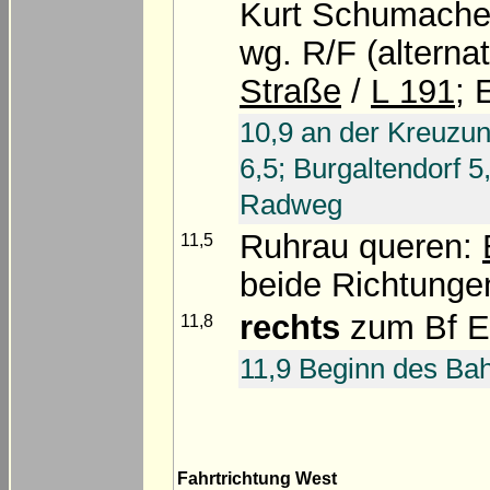
Kurt Schumache
wg. R/F (alternat
Straße
/
L 191
; 
10,9 an der Kreuzu
6,5; Burgaltendorf 5
Radweg
Ruhrau queren:
11,5
beide Richtungen
rechts
zum Bf Es
11,8
11,9 Beginn des Ba
Fahrtrichtung West