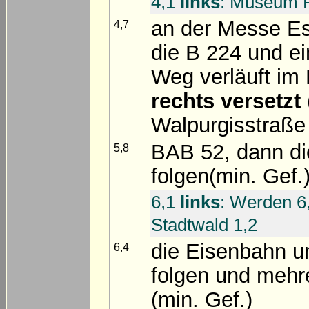
4,1
links
: Museum F
an der Messe Es
4,7
die B 224 und ei
Weg verläuft im
rechts versetzt
Walpurgisstraße 
BAB 52, dann di
5,8
folgen(min. Gef.
6,1
links
: Werden 6
Stadtwald 1,2
die Eisenbahn 
6,4
folgen und mehr
(min. Gef.)