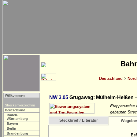
Bahn
Deutschland
>
Nord
Willkommen
NW 3.05
Grugaweg: Mülheim-Heißen –
Streckenverzeichnis
Etappenweise g
Deutschland
gebauten Strec
Baden-
Württemberg
Steckbrief / Literatur
Wegebes
Bayern
Berlin
Brandenburg
Bef