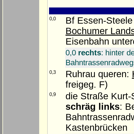
Bf Essen-Steele
0,0
Bochumer Lands
Eisenbahn unter
0,0
rechts
: hinter 
Bahntrassenradweg
Ruhrau queren:
0,3
freigeg. F)
die Straße Kurt
0,9
schräg links
: B
Bahntrassenradw
Kastenbrücken