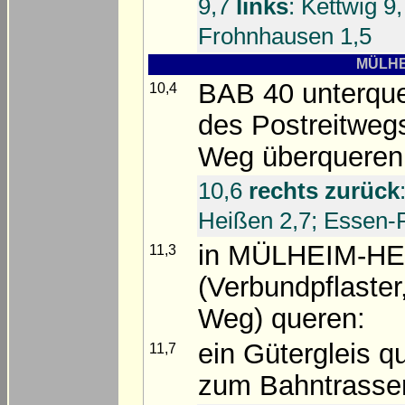
9,7
links
: Kettwig 9
Frohnhausen 1,5
MÜLHEI
BAB 40 unterque
10,4
des Postreitwegs
Weg überqueren
10,6
rechts zurück
Heißen 2,7; Essen-
in MÜLHEIM-HE
11,3
(Verbundpflaster
Weg) queren:
ein Gütergleis q
11,7
zum Bahntrasse