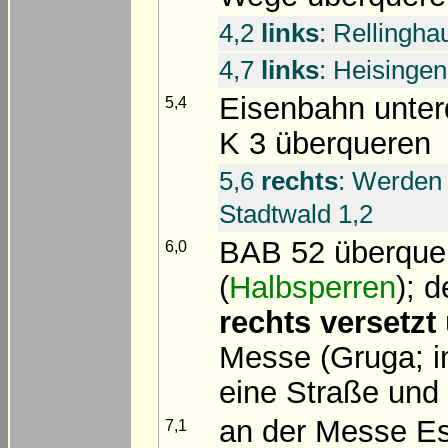
4,2
links
: Rellingha
4,7
links
: Heisingen
Eisenbahn unte
5,4
K 3 überqueren
5,6
rechts
: Werden 
Stadtwald 1,2
BAB 52 überquer
6,0
(
Halbsperren
); 
rechts versetzt
Messe (Gruga; i
eine Straße und
an der Messe Ess
7,1