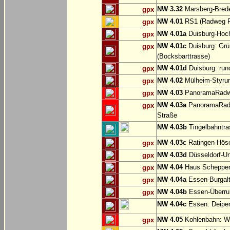
NW 3.32
Marsberg-Brede
gpx
NW 4.01
RS1 (Radweg Rh
gpx
NW 4.01a
Duisburg-Hoch
gpx
NW 4.01c
Duisburg: Grü
gpx
(Bocksbarttrasse)
NW 4.01d
Duisburg: run
gpx
NW 4.02
Mülheim-Styru
gpx
NW 4.03
PanoramaRadweg
gpx
NW 4.03a
PanoramaRadwe
gpx
Straße
NW 4.03b
Tingelbahntras
NW 4.03c
Ratingen-Hös
gpx
NW 4.03d
Düsseldorf-Un
gpx
NW 4.04
Haus Scheppen
gpx
NW 4.04a
Essen-Burgalt
gpx
NW 4.04b
Essen-Überruh
gpx
NW 4.04c
Essen: Deipe
NW 4.05
Kohlenbahn: Wu
gpx