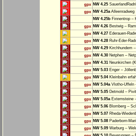
NW 4.25
SauerlandRadri
gpx
NW 4.25a
Alleenradweg
gpx
NW 4.25b
Finnentrop –
NW 4.26
Bestwig – Rams
gpx
NW 4.27
Ederauen-Radwe
gpx
NW 4.28
Ruhr-Eder-Radwe
gpx
NW 4.29
Kirchhundem –
gpx
NW 4.30
Netphen – Net
gpx
NW 4.31
Neunkirchen (K
gpx
NW 5.03
Enger – Jöllen
gpx
NW 5.04
Kleinbahn erfah
gpx
NW 5.04a
Vlotho-Uffeln 
gpx
NW 5.05
Detmold – Pivi
gpx
NW 5.05a
Externsteine 
gpx
NW 5.06
Blomberg – Sc
gpx
NW 5.07
Rheda-Wiedenbr
gpx
NW 5.08
Paderborn-Mari
gpx
NW 5.09
Warburg – Wel
gpx
NW 5.10
Beverungen – 
gpx