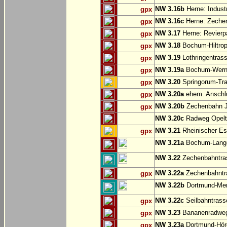
NW 3.16b
Herne: Indust
gpx
NW 3.16c
Herne: Zechen
gpx
NW 3.17
Herne: Revierp
gpx
NW 3.18
Bochum-Hiltrop
gpx
NW 3.19
Lothringentras
gpx
NW 3.19a
Bochum-Werne:
gpx
NW 3.20
Springorum-Tr
gpx
NW 3.20a
ehem. Anschlu
gpx
NW 3.20b
Zechenbahn Ju
gpx
NW 3.20c
Radweg Opelt
NW 3.21
Rheinischer Es
gpx
NW 3.21a
Bochum-Langen
NW 3.22
Zechenbahntras
NW 3.22a
Zechenbahntra
gpx
NW 3.22b
Dortmund-Men
NW 3.22c
Seilbahntrass
gpx
NW 3.23
Bananenradweg
gpx
NW 3.23a
Dortmund-Hör
gpx