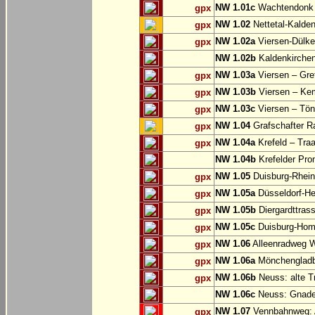
NW 1.01c
Wachtendonk
gpx
NW 1.02
Nettetal-Kalde
gpx
NW 1.02a
Viersen-Dülke
gpx
NW 1.02b
Kaldenkirche
NW 1.03a
Viersen – Gre
gpx
NW 1.03b
Viersen – Ke
gpx
NW 1.03c
Viersen – Tön
gpx
NW 1.04
Grafschafter R
gpx
NW 1.04a
Krefeld – Traa
gpx
NW 1.04b
Krefelder Pro
NW 1.05
Duisburg-Rhein
gpx
NW 1.05a
Düsseldorf-He
gpx
NW 1.05b
Diergardttras
gpx
NW 1.05c
Duisburg-Hom
gpx
NW 1.06
Alleenradweg Wi
gpx
NW 1.06a
Mönchengladb
gpx
NW 1.06b
Neuss: alte T
gpx
NW 1.06c
Neuss: Gnade
NW 1.07
Vennbahnweg: 
gpx