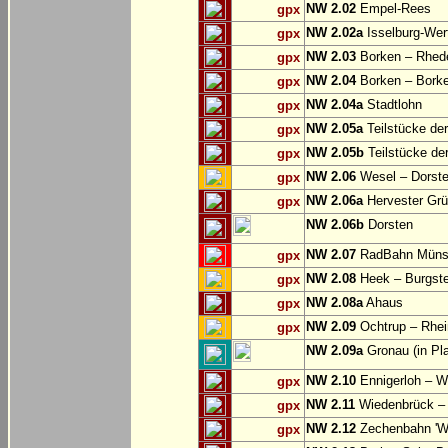
NW 2.02
Empel-Rees
gpx
NW 2.02a
Isselburg-Wer
gpx
NW 2.03
Borken – Rhed
gpx
NW 2.04
Borken – Bork
gpx
NW 2.04a
Stadtlohn
gpx
NW 2.05a
Teilstücke de
gpx
NW 2.05b
Teilstücke de
gpx
NW 2.06
Wesel – Dorste
gpx
NW 2.06a
Hervester Grü
gpx
NW 2.06b
Dorsten
NW 2.07
RadBahn Münste
gpx
NW 2.08
Heek – Burgste
gpx
NW 2.08a
Ahaus
gpx
NW 2.09
Ochtrup – Rhei
gpx
NW 2.09a
Gronau (in Pl
NW 2.10
Ennigerloh – W
gpx
NW 2.11
Wiedenbrück – 
gpx
NW 2.12
Zechenbahn 'We
gpx