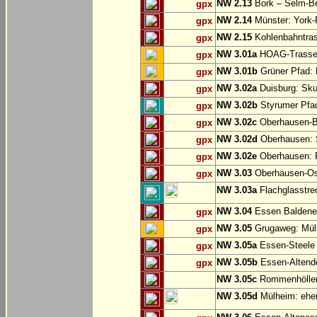
NW 2.13
Bork – Selm-Be
gpx
NW 2.14
Münster: York-
gpx
NW 2.15
Kohlenbahntr
gpx
NW 3.01a
HOAG-Trasse:
gpx
NW 3.01b
Grüner Pfad: 
gpx
NW 3.02a
Duisburg: Sku
gpx
NW 3.02b
Styrumer Pfad
gpx
NW 3.02c
Oberhausen-B
gpx
NW 3.02d
Oberhausen: S
gpx
NW 3.02e
Oberhausen:
gpx
NW 3.03
Oberhausen-Ost
gpx
NW 3.03a
Flachglasstrec
NW 3.04
Essen Baldene
gpx
NW 3.05
Grugaweg: Mül
gpx
NW 3.05a
Essen-Steele 
gpx
NW 3.05b
Essen-Altend
gpx
NW 3.05c
Rommenhöller 
NW 3.05d
Mülheim: ehem