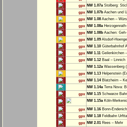
NW 1.07a
Stolberg: Sti
gpx
NW 1.07b
Aachen und U
gpx
NW 1.08
Aachen – Würse
gpx
NW 1.08a
Herzogenrath-
gpx
NW 1.08b
Aachen: Geh-
gpx
NW 1.09
Alsdorf-Hoenge
gpx
NW 1.10
Güterbahnhof Al
gpx
NW 1.11
Geilenkirchen – 
gpx
NW 1.12
Baal – Linnich
gpx
NW 1.12a
Wassenberg (i
NW 1.13
Helpenstein (E
gpx
NW 1.14
Blatzheim – Ke
gpx
NW 1.14a
Terra Nova: Be
NW 1.15
Schwarze Bahn:
gpx
NW 1.15a
Köln-Merkeni
NW 1.16
Bonn-Endenich
gpx
NW 1.18
Feldbahn Urftta
gpx
NW 2.01
Rees – Mehr
gpx