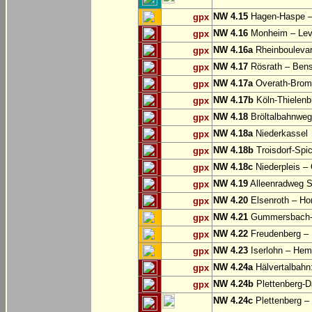
NW 4.15
Hagen-Haspe – 
gpx
NW 4.16
Monheim – Lev
gpx
NW 4.16a
Rheinbouleva
gpx
NW 4.17
Rösrath – Ben
gpx
NW 4.17a
Overath-Bromb
gpx
NW 4.17b
Köln-Thielenb
gpx
NW 4.18
Bröltalbahnweg
gpx
NW 4.18a
Niederkassel
gpx
NW 4.18b
Troisdorf-Spi
gpx
NW 4.18c
Niederpleis – 
gpx
NW 4.19
Alleenradweg S
gpx
NW 4.20
Elsenroth – H
gpx
NW 4.21
Gummersbach-D
gpx
NW 4.22
Freudenberg – 
gpx
NW 4.23
Iserlohn – Hem
gpx
NW 4.24a
Hälvertalbahn:
gpx
NW 4.24b
Plettenberg-D
gpx
NW 4.24c
Plettenberg –