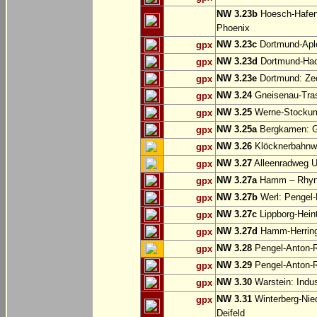
NW 3.23b
Hoesch-Hafenb
Phoenix
NW 3.23c
Dortmund-Apl
gpx
NW 3.23d
Dortmund-Hac
gpx
NW 3.23e
Dortmund: Ze
gpx
NW 3.24
Gneisenau-Tras
gpx
NW 3.25
Werne-Stocku
gpx
NW 3.25a
Bergkamen: Gr
gpx
NW 3.26
Klöcknerbahnw
gpx
NW 3.27
Alleenradweg U
gpx
NW 3.27a
Hamm – Rhyn
gpx
NW 3.27b
Werl: Pengel
gpx
NW 3.27c
Lippborg-Hein
gpx
NW 3.27d
Hamm-Herringen
gpx
NW 3.28
Pengel-Anton-R
gpx
NW 3.29
Pengel-Anton-R
gpx
NW 3.30
Warstein: Indus
gpx
NW 3.31
Winterberg-Nie
gpx
Deifeld