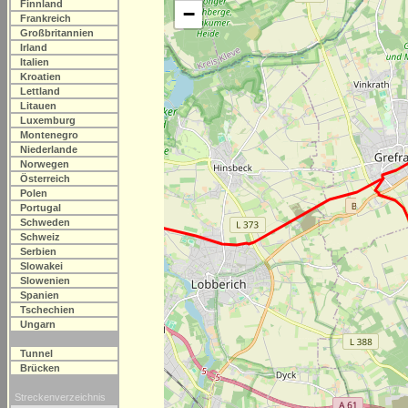
Finnland
−
Frankreich
Großbritannien
Irland
Italien
Kroatien
Lettland
Litauen
Luxemburg
Montenegro
Niederlande
Norwegen
Österreich
Polen
Portugal
Schweden
Schweiz
Serbien
Slowakei
Slowenien
Spanien
Tschechien
Ungarn
Tunnel
Brücken
Streckenverzeichnis