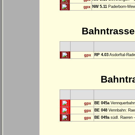
NW 5.11
Paderborn-Wew
gpx
Bahntrass
RP 4.03
Asdorftal-Radw
gpx
Bahntr
BE 045a
Vennquerbahn
gpx
BE 048
Vennbahn: Raer
gpx
BE 049a
südl. Raeren 
gpx