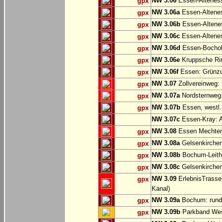
NW 3.06
Essen-Altenes
gpx
NW 3.06a
Essen-Alteness
gpx
NW 3.06b
Essen-Altenes
gpx
NW 3.06c
Essen-Altenes
gpx
NW 3.06d
Essen-Bochold
gpx
NW 3.06e
Kruppsche Ri
gpx
NW 3.06f
Essen: Grünzu
gpx
NW 3.07
Zollvereinweg:
gpx
NW 3.07a
Nordsternweg:
gpx
NW 3.07b
Essen, westl.
gpx
NW 3.07c
Essen-Kray: A
NW 3.08
Essen Mechtenb
gpx
NW 3.08a
Gelsenkirchen
gpx
NW 3.08b
Bochum-Leithe
gpx
NW 3.08c
Gelsenkirchen
gpx
NW 3.09
ErlebnisTrasse
gpx
Kanal)
NW 3.09a
Bochum: rund
gpx
NW 3.09b
Parkband Wes
gpx