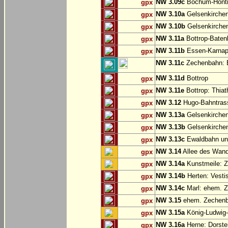
NW 3.09c
Bochum-Hönt
gpx
NW 3.10a
Gelsenkirche
gpx
NW 3.10b
Gelsenkirchen
gpx
NW 3.11a
Bottrop-Baten
gpx
NW 3.11b
Essen-Karnap:
gpx
NW 3.11c
Zechenbahn: B
NW 3.11d
Bottrop
gpx
NW 3.11e
Bottrop: Thiat
gpx
NW 3.12
Hugo-Bahntrass
gpx
NW 3.13a
Gelsenkirchen
gpx
NW 3.13b
Gelsenkirchen
gpx
NW 3.13c
Ewaldbahn und
gpx
NW 3.14
Allee des Wand
gpx
NW 3.14a
Kunstmeile: Z
gpx
NW 3.14b
Herten: Vesti
gpx
NW 3.14c
Marl: ehem. 
gpx
NW 3.15
ehem. Zechenba
gpx
NW 3.15a
König-Ludwig-
gpx
NW 3.16a
Herne: Dorste
gpx