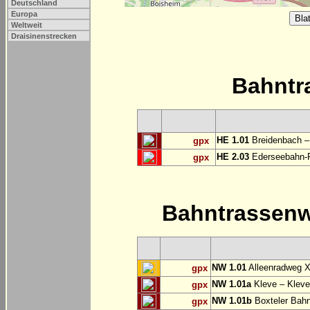
Deutschland
Europa
Weltweit
Draisinenstrecken
Bahntr
HE 1.01
Breidenbach –
gpx
HE 2.03
Ederseebahn-R
gpx
Bahntrassen
NW 1.01
Alleenradweg X
gpx
NW 1.01a
Kleve – Kleve
gpx
NW 1.01b
Boxteler Bah
gpx