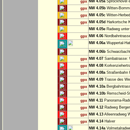
NW 4.05a
Sprockhövel e
gpx
NW 4.05b
Witten-Bommer
gpx
NW 4.05c
Witten-Herbed
gpx
NW 4.05d
Harkortsche K
gpx
NW 4.05e
Radweg unter
NW 4.06
Nordbahntrasse
gpx
NW 4.06a
Wuppertal-Hatz
NW 4.06b
Schwarzbachtr
NW 4.07
Sambatrasse: W
gpx
NW 4.08
Korkenziehertr
gpx
NW 4.08a
Straßenbahn 
gpx
NW 4.09
Trasse des We
gpx
NW 4.10a
Bergbahntrass
gpx
NW 4.10b
Remscheid-St
gpx
NW 4.11
Panorama-Radw
gpx
NW 4.12
Radweg Bergerh
gpx
NW 4.13
Alleenradweg W
gpx
NW 4.14
Halver
gpx
NW 4.14a
Volmetalradwe