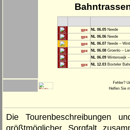
Bahntrasse
NL 06.05
Neede
gpx
NL 06.06
Neede
gpx
NL 06.07
Neede – Wint
gpx
NL 06.08
Groenlo – Lie
gpx
NL 06.09
Winterswijk –
NL 12.03
Boxteler Ba
gpx
Fehler? U
Helfen Sie m
Die Tourenbeschreibungen un
größtmöglicher Sorgfalt zusamm