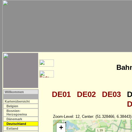
Bahn
DE01
DE02
DE03
D
Willkommen
Kartenübersicht
D
Belgien
Bosnien-
Herzegowina
Zoom-Level: 12, Center: (51.328466, 6.38443)
Dänemark
Deutschland
+
Estland