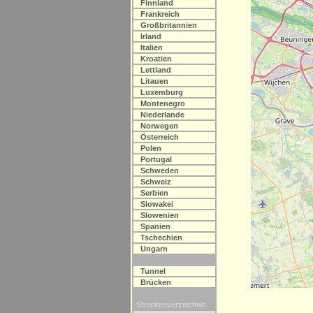
Finnland
Frankreich
Großbritannien
Irland
Italien
Kroatien
Lettland
Litauen
Luxemburg
Montenegro
Niederlande
Norwegen
Österreich
Polen
Portugal
Schweden
Schweiz
Serbien
Slowakei
Slowenien
Spanien
Tschechien
Ungarn
Tunnel
Brücken
Streckenverzeichnis