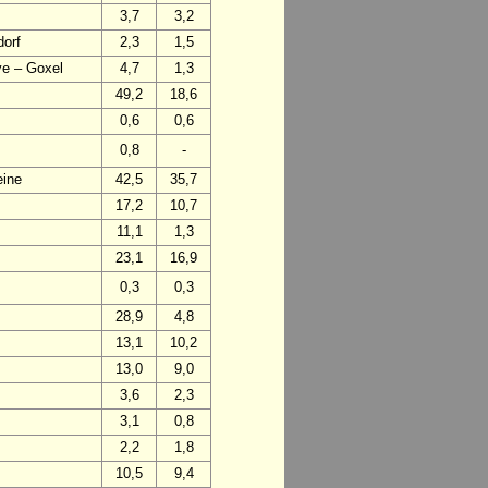
3,7
3,2
dorf
2,3
1,5
ye – Goxel
4,7
1,3
49,2
18,6
0,6
0,6
0,8
-
eine
42,5
35,7
17,2
10,7
11,1
1,3
23,1
16,9
0,3
0,3
28,9
4,8
13,1
10,2
13,0
9,0
3,6
2,3
3,1
0,8
2,2
1,8
10,5
9,4