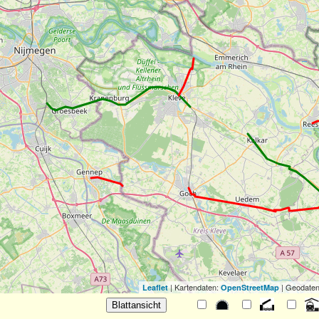
| Kartendaten:
| Geodaten
Leaflet
OpenStreetMap