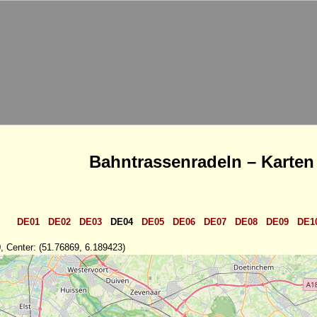
Bahntrassenradeln – Karten
DE01
DE02
DE03
DE04
DE05
DE06
DE07
DE08
DE09
DE1
, Center: (51.76869, 6.189423)