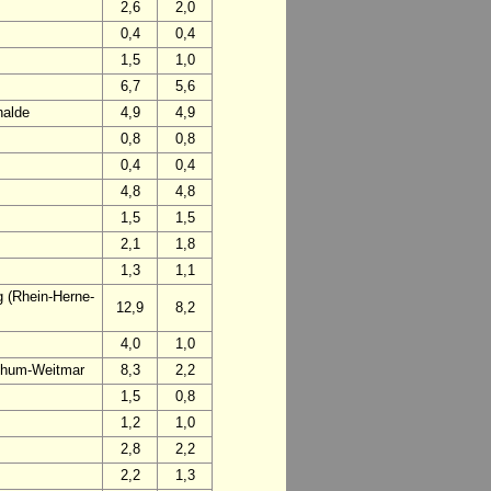
2,6
2,0
0,4
0,4
1,5
1,0
6,7
5,6
halde
4,9
4,9
0,8
0,8
0,4
0,4
4,8
4,8
1,5
1,5
2,1
1,8
1,3
1,1
 (Rhein-Herne-
12,9
8,2
4,0
1,0
chum-Weitmar
8,3
2,2
1,5
0,8
1,2
1,0
2,8
2,2
2,2
1,3