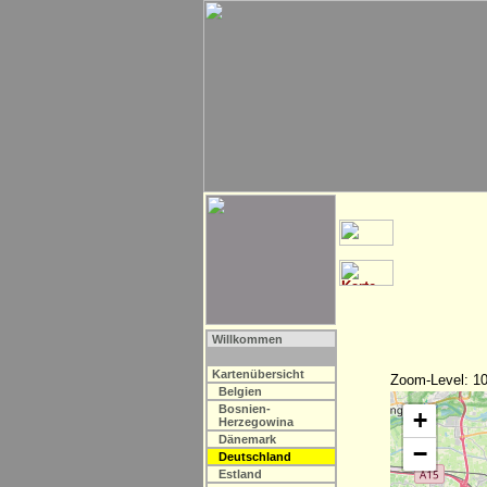
Willkommen
Kartenübersicht
Zoom-Level: 10
Belgien
Bosnien-
+
Herzegowina
Dänemark
−
Deutschland
Estland