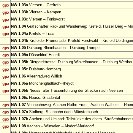
NW 1.03a
Viersen – Grefrath
gpx
NW 1.03b
Viersen – Kempen
gpx
NW 1.03c
Viersen – Tönisvorst
gpx
NW 1.04
Grafschafter Rad- und Wanderweg: Krefeld, Hülser Berg – Mo
gpx
NW 1.04a
Krefeld – Traar
gpx
NW 1.04b
Krefelder Promenade: Krefeld Forstwald – Krefeld-Uerdingen
NW 1.05
Duisburg-Rheinhausen – Duisburg-Trompet
gpx
NW 1.05a
Düsseldorf-Heerdt
gpx
NW 1.05b
Diergardttrasse: Duisburg-Winkelhausen – Duisburg-Wertha
gpx
NW 1.05c
Duisburg-Homberg
gpx
NW 1.06
Alleenradweg Willich
gpx
NW 1.06a
Mönchengladbach-Rheydt
gpx
NW 1.06b
Neuss: alte Trassenführung der Strecke nach Neersen
gpx
NW 1.06c
Neuss: Gnadental
NW 1.07
Vennbahnweg: Aachen-Rothe Erde – Aachen-Walheim – Raer
gpx
NW 1.07a
Stolberg: Stichbahn nach Münsterbusch
gpx
NW 1.07b
Aachen und Umland: Teilstücke des ehem. Straßenbahnnet
gpx
NW 1.08
Aachen – Würselen – Alsdorf-Mariadorf
gpx