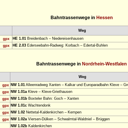
Bahntrassenwege in
Hessen
Weg
HE 1.01
Breidenbach – Niedereisenhausen
gpx
HE 2.03
Ederseebahn-Radweg: Korbach – Edertal-Buhlen
gpx
Bahntrassenwege in
Nordrhein-Westfalen
Weg
NW 1.01
Alleenradweg Xanten – Kalkar und Europaradbahn Kleve – Gr
gpx
NW 1.01a
Kleve – Kleve-Griethausen
gpx
NW 1.01b
Boxteler Bahn: Goch – Xanten
gpx
NW 1.01c
Wachtendonk
gpx
NW 1.02
Nettetal-Kaldenkirchen – Kempen
gpx
NW 1.02a
Viersen-Dülken – Schwalmtal-Waldniel – Brüggen
gpx
NW 1.02b
Kaldenkirchen