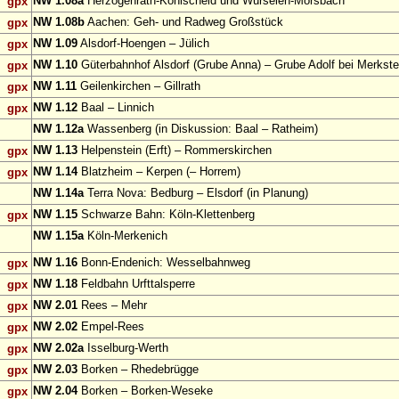
NW 1.08a
Herzogenrath-Kohlscheid und Würselen-Morsbach
gpx
NW 1.08b
Aachen: Geh- und Radweg Großstück
gpx
NW 1.09
Alsdorf-Hoengen – Jülich
gpx
NW 1.10
Güterbahnhof Alsdorf (Grube Anna) – Grube Adolf bei Merkste
gpx
NW 1.11
Geilenkirchen – Gillrath
gpx
NW 1.12
Baal – Linnich
gpx
NW 1.12a
Wassenberg (in Diskussion: Baal – Ratheim)
NW 1.13
Helpenstein (Erft) – Rommerskirchen
gpx
NW 1.14
Blatzheim – Kerpen (– Horrem)
gpx
NW 1.14a
Terra Nova: Bedburg – Elsdorf (in Planung)
NW 1.15
Schwarze Bahn: Köln-Klettenberg
gpx
NW 1.15a
Köln-Merkenich
NW 1.16
Bonn-Endenich: Wesselbahnweg
gpx
NW 1.18
Feldbahn Urfttalsperre
gpx
NW 2.01
Rees – Mehr
gpx
NW 2.02
Empel-Rees
gpx
NW 2.02a
Isselburg-Werth
gpx
NW 2.03
Borken – Rhedebrügge
gpx
NW 2.04
Borken – Borken-Weseke
gpx