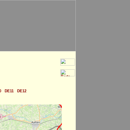
0
DE11
DE12