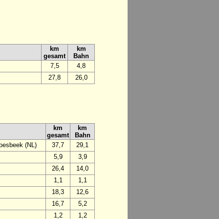
km
km
gesamt
Bahn
7,5
4,8
27,8
26,0
km
km
gesamt
Bahn
oesbeek (NL)
37,7
29,1
5,9
3,9
26,4
14,0
1,1
1,1
18,3
12,6
16,7
5,2
1,2
1,2