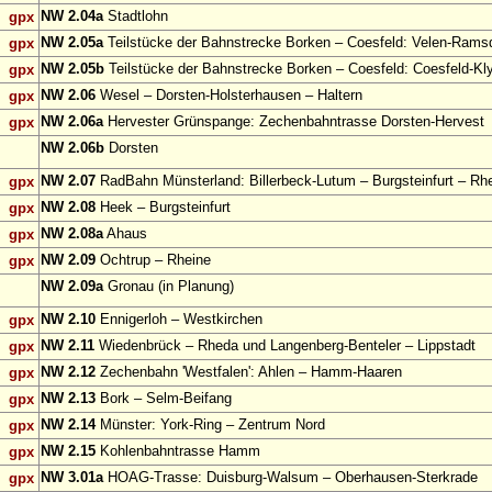
NW 2.04a
Stadtlohn
gpx
NW 2.05a
Teilstücke der Bahnstrecke Borken – Coesfeld: Velen-Rams
gpx
NW 2.05b
Teilstücke der Bahnstrecke Borken – Coesfeld: Coesfeld-Kl
gpx
NW 2.06
Wesel – Dorsten-Holsterhausen – Haltern
gpx
NW 2.06a
Hervester Grünspange: Zechenbahntrasse Dorsten-Hervest
gpx
NW 2.06b
Dorsten
NW 2.07
RadBahn Münsterland: Billerbeck-Lutum – Burgsteinfurt – Rh
gpx
NW 2.08
Heek – Burgsteinfurt
gpx
NW 2.08a
Ahaus
gpx
NW 2.09
Ochtrup – Rheine
gpx
NW 2.09a
Gronau (in Planung)
NW 2.10
Ennigerloh – Westkirchen
gpx
NW 2.11
Wiedenbrück – Rheda und Langenberg-Benteler – Lippstadt
gpx
NW 2.12
Zechenbahn 'Westfalen': Ahlen – Hamm-Haaren
gpx
NW 2.13
Bork – Selm-Beifang
gpx
NW 2.14
Münster: York-Ring – Zentrum Nord
gpx
NW 2.15
Kohlenbahntrasse Hamm
gpx
NW 3.01a
HOAG-Trasse: Duisburg-Walsum – Oberhausen-Sterkrade
gpx