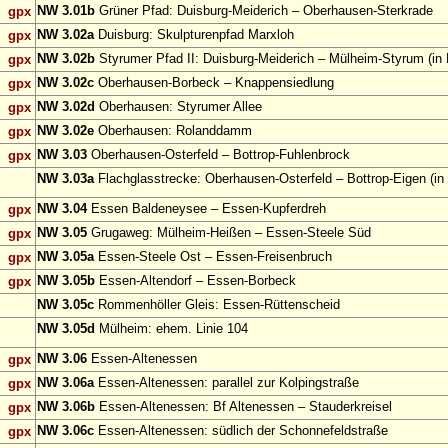
NW 3.01b
Grüner Pfad: Duisburg-Meiderich – Oberhausen-Sterkrade
gpx
NW 3.02a
Duisburg: Skulpturenpfad Marxloh
gpx
NW 3.02b
Styrumer Pfad II: Duisburg-Meiderich – Mülheim-Styrum (in 
gpx
NW 3.02c
Oberhausen-Borbeck – Knappensiedlung
gpx
NW 3.02d
Oberhausen: Styrumer Allee
gpx
NW 3.02e
Oberhausen: Rolanddamm
gpx
NW 3.03
Oberhausen-Osterfeld – Bottrop-Fuhlenbrock
gpx
NW 3.03a
Flachglasstrecke: Oberhausen-Osterfeld – Bottrop-Eigen (in
NW 3.04
Essen Baldeneysee – Essen-Kupferdreh
gpx
NW 3.05
Grugaweg: Mülheim-Heißen – Essen-Steele Süd
gpx
NW 3.05a
Essen-Steele Ost – Essen-Freisenbruch
gpx
NW 3.05b
Essen-Altendorf – Essen-Borbeck
gpx
NW 3.05c
Rommenhöller Gleis: Essen-Rüttenscheid
NW 3.05d
Mülheim: ehem. Linie 104
NW 3.06
Essen-Altenessen
gpx
NW 3.06a
Essen-Altenessen: parallel zur Kolpingstraße
gpx
NW 3.06b
Essen-Altenessen: Bf Altenessen – Stauderkreisel
gpx
NW 3.06c
Essen-Altenessen: südlich der Schonnefeldstraße
gpx