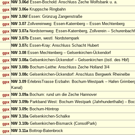
NW 3.06d
Essen-Bochold: Anschluss Zeche Wolfsbank u. a.
gpx
NW 3.06e
Kruppsche Ringbahn
gpx
NW 3.06f
Essen: Grünzug Zangenstraße
gpx
NW 3.07
Zollvereinweg: Essen-Katernberg – Essen Mechtenberg
gpx
NW 3.07a
Nordsternweg: Essen-Katernberg, Zollverein – Schurenbach
gpx
NW 3.07b
Essen, westl. Nordsternpark
gpx
NW 3.07c
Essen-Kray: Anschluss Schacht Hubert
NW 3.08
Essen Mechtenberg – Gelsenkirchen-Ückendorf
gpx
NW 3.08a
Gelsenkirchen-Ückendorf – Gelsenkirchen (östl. des Hbf)
gpx
NW 3.08b
Bochum-Leithe: Anschluss Zeche Holland 3/4
gpx
NW 3.08c
Gelsenkirchen-Ückendorf: Anschluss Bergwerk Rheinelbe
gpx
NW 3.09
ErlebnisTrasse Erzbahn: Bochum-Westpark – Hafen Grimberg
gpx
Kanal)
NW 3.09a
Bochum: rund um die Zeche Hannover
gpx
NW 3.09b
Parkband West: Bochum Westpark (Jahrhunderthalle) – Bo
gpx
NW 3.09c
Bochum-Höntrop
gpx
NW 3.10a
Gelsenkirchen-Schalke
gpx
NW 3.10b
Gelsenkirchen-Bismarck (ConsolPark)
gpx
NW 3.11a
Bottrop-Batenbrock
gpx