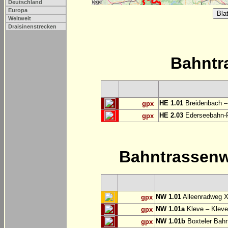
Deutschland
Europa
Weltweit
Draisinenstrecken
Bahntr
HE 1.01
Breidenbach –
gpx
HE 2.03
Ederseebahn-R
gpx
Bahntrassen
NW 1.01
Alleenradweg X
gpx
NW 1.01a
Kleve – Kleve
gpx
NW 1.01b
Boxteler Bah
gpx