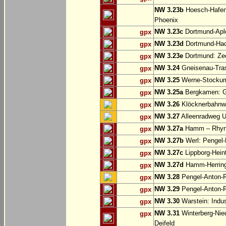
NW 3.23b
Hoesch-Hafenb
Phoenix
NW 3.23c
Dortmund-Apl
gpx
NW 3.23d
Dortmund-Hac
gpx
NW 3.23e
Dortmund: Ze
gpx
NW 3.24
Gneisenau-Tras
gpx
NW 3.25
Werne-Stocku
gpx
NW 3.25a
Bergkamen: Gr
gpx
NW 3.26
Klöcknerbahnw
gpx
NW 3.27
Alleenradweg U
gpx
NW 3.27a
Hamm – Rhyn
gpx
NW 3.27b
Werl: Pengel
gpx
NW 3.27c
Lippborg-Hein
gpx
NW 3.27d
Hamm-Herringen
gpx
NW 3.28
Pengel-Anton-R
gpx
NW 3.29
Pengel-Anton-R
gpx
NW 3.30
Warstein: Indus
gpx
NW 3.31
Winterberg-Nie
gpx
Deifeld