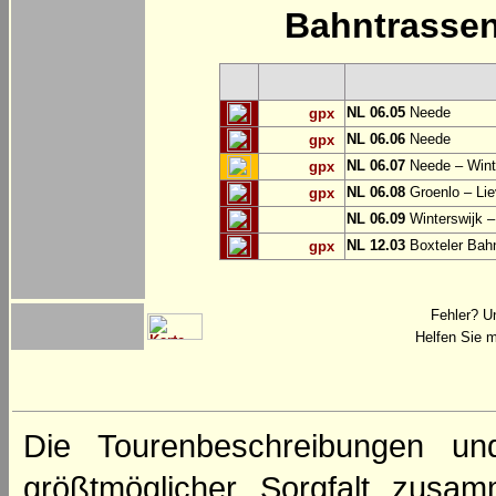
Bahntrasse
NL 06.05
Neede
gpx
NL 06.06
Neede
gpx
NL 06.07
Neede – Wint
gpx
NL 06.08
Groenlo – Lie
gpx
NL 06.09
Winterswijk –
NL 12.03
Boxteler Ba
gpx
Fehler? U
Helfen Sie m
Die Tourenbeschreibungen un
größtmöglicher Sorgfalt zusamm