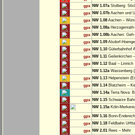
NW 1.07a
Stolberg: Sti
gpx
NW 1.07b
Aachen und U
gpx
NW 1.08
Aachen – Würse
gpx
NW 1.08a
Herzogenrath-
gpx
NW 1.08b
Aachen: Geh-
gpx
NW 1.09
Alsdorf-Hoenge
gpx
NW 1.10
Güterbahnhof Al
gpx
NW 1.11
Geilenkirchen – 
gpx
NW 1.12
Baal – Linnich
gpx
NW 1.12a
Wassenberg (i
NW 1.13
Helpenstein (E
gpx
NW 1.14
Blatzheim – Ke
gpx
NW 1.14a
Terra Nova: Be
NW 1.15
Schwarze Bahn:
gpx
NW 1.15a
Köln-Merkeni
NW 1.16
Bonn-Endenich
gpx
NW 1.18
Feldbahn Urftta
gpx
NW 2.01
Rees – Mehr
gpx