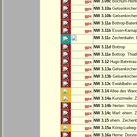
NW 3.09c
Bochum-Hönt
gpx
NW 3.10a
Gelsenkirche
gpx
NW 3.10b
Gelsenkirchen
gpx
NW 3.11a
Bottrop-Baten
gpx
NW 3.11b
Essen-Karnap:
gpx
NW 3.11c
Zechenbahn: B
NW 3.11d
Bottrop
gpx
NW 3.11e
Bottrop: Thiat
gpx
NW 3.12
Hugo-Bahntrass
gpx
NW 3.13a
Gelsenkirchen
gpx
NW 3.13b
Gelsenkirchen
gpx
NW 3.13c
Ewaldbahn und
gpx
NW 3.14
Allee des Wand
gpx
NW 3.14a
Kunstmeile: Z
gpx
NW 3.14b
Herten: Vesti
gpx
NW 3.14c
Marl: ehem. 
gpx
NW 3.15
ehem. Zechenba
gpx
NW 3.15a
König-Ludwig-
gpx
NW 3.16a
Herne: Dorste
gpx