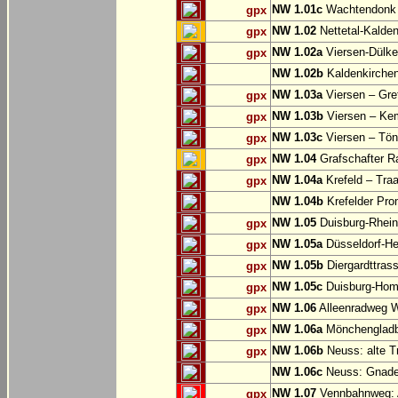
NW 1.01c
Wachtendonk
gpx
NW 1.02
Nettetal-Kalde
gpx
NW 1.02a
Viersen-Dülke
gpx
NW 1.02b
Kaldenkirche
NW 1.03a
Viersen – Gre
gpx
NW 1.03b
Viersen – Ke
gpx
NW 1.03c
Viersen – Tön
gpx
NW 1.04
Grafschafter R
gpx
NW 1.04a
Krefeld – Traa
gpx
NW 1.04b
Krefelder Pro
NW 1.05
Duisburg-Rhein
gpx
NW 1.05a
Düsseldorf-He
gpx
NW 1.05b
Diergardttras
gpx
NW 1.05c
Duisburg-Hom
gpx
NW 1.06
Alleenradweg Wi
gpx
NW 1.06a
Mönchengladb
gpx
NW 1.06b
Neuss: alte T
gpx
NW 1.06c
Neuss: Gnade
NW 1.07
Vennbahnweg: 
gpx