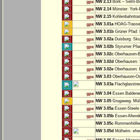
NW 2.13
Bork – Selm-Be
gpx
NW 2.14
Münster: York-
gpx
NW 2.15
Kohlenbahntr
gpx
NW 3.01a
HOAG-Trasse:
gpx
NW 3.01b
Grüner Pfad: 
gpx
NW 3.02a
Duisburg: Sku
gpx
NW 3.02b
Styrumer Pfad
gpx
NW 3.02c
Oberhausen-B
gpx
NW 3.02d
Oberhausen: S
gpx
NW 3.02e
Oberhausen:
gpx
NW 3.03
Oberhausen-Ost
gpx
NW 3.03a
Flachglasstrec
NW 3.04
Essen Baldene
gpx
NW 3.05
Grugaweg: Mül
gpx
NW 3.05a
Essen-Steele 
gpx
NW 3.05b
Essen-Altend
gpx
NW 3.05c
Rommenhöller 
NW 3.05d
Mülheim: ehem