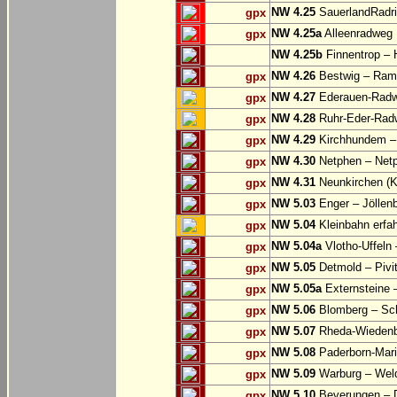
NW 4.25
SauerlandRadri
gpx
NW 4.25a
Alleenradweg
gpx
NW 4.25b
Finnentrop –
NW 4.26
Bestwig – Rams
gpx
NW 4.27
Ederauen-Radwe
gpx
NW 4.28
Ruhr-Eder-Radwe
gpx
NW 4.29
Kirchhundem –
gpx
NW 4.30
Netphen – Net
gpx
NW 4.31
Neunkirchen (K
gpx
NW 5.03
Enger – Jöllen
gpx
NW 5.04
Kleinbahn erfah
gpx
NW 5.04a
Vlotho-Uffeln 
gpx
NW 5.05
Detmold – Pivi
gpx
NW 5.05a
Externsteine 
gpx
NW 5.06
Blomberg – Sc
gpx
NW 5.07
Rheda-Wiedenbr
gpx
NW 5.08
Paderborn-Mari
gpx
NW 5.09
Warburg – Wel
gpx
NW 5.10
Beverungen – 
gpx