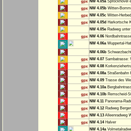
NW 4.05a
Sprockhövel e
gpx
NW 4.05b
Witten-Bommer
gpx
NW 4.05c
Witten-Herbed
gpx
NW 4.05d
Harkortsche K
gpx
NW 4.05e
Radweg unter
NW 4.06
Nordbahntrasse
gpx
NW 4.06a
Wuppertal-Hatz
NW 4.06b
Schwarzbachtr
NW 4.07
Sambatrasse: W
gpx
NW 4.08
Korkenziehertr
gpx
NW 4.08a
Straßenbahn 
gpx
NW 4.09
Trasse des We
gpx
NW 4.10a
Bergbahntrass
gpx
NW 4.10b
Remscheid-St
gpx
NW 4.11
Panorama-Radw
gpx
NW 4.12
Radweg Bergerh
gpx
NW 4.13
Alleenradweg W
gpx
NW 4.14
Halver
gpx
NW 4.14a
Volmetalradwe