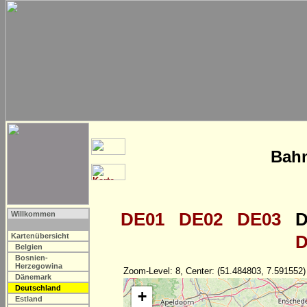
Bahn
DE01
DE02
DE03
D
Willkommen
Kartenübersicht
D
Belgien
Bosnien-
Herzegowina
Zoom-Level: 8, Center: (51.484803, 7.591552)
Dänemark
Deutschland
+
Estland