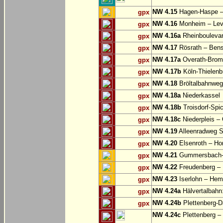
NW 4.15
Hagen-Haspe – 
gpx
NW 4.16
Monheim – Lev
gpx
NW 4.16a
Rheinbouleva
gpx
NW 4.17
Rösrath – Ben
gpx
NW 4.17a
Overath-Bromb
gpx
NW 4.17b
Köln-Thielenb
gpx
NW 4.18
Bröltalbahnweg
gpx
NW 4.18a
Niederkassel
gpx
NW 4.18b
Troisdorf-Spi
gpx
NW 4.18c
Niederpleis – 
gpx
NW 4.19
Alleenradweg S
gpx
NW 4.20
Elsenroth – H
gpx
NW 4.21
Gummersbach-D
gpx
NW 4.22
Freudenberg – 
gpx
NW 4.23
Iserlohn – Hem
gpx
NW 4.24a
Hälvertalbahn:
gpx
NW 4.24b
Plettenberg-D
gpx
NW 4.24c
Plettenberg –