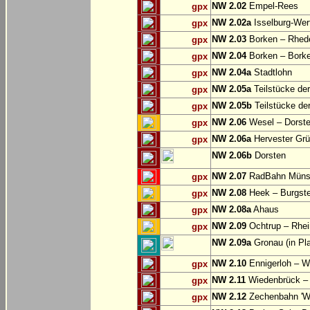
NW 2.02
Empel-Rees
gpx
NW 2.02a
Isselburg-Wer
gpx
NW 2.03
Borken – Rhed
gpx
NW 2.04
Borken – Bork
gpx
NW 2.04a
Stadtlohn
gpx
NW 2.05a
Teilstücke de
gpx
NW 2.05b
Teilstücke de
gpx
NW 2.06
Wesel – Dorste
gpx
NW 2.06a
Hervester Grü
gpx
NW 2.06b
Dorsten
NW 2.07
RadBahn Münste
gpx
NW 2.08
Heek – Burgste
gpx
NW 2.08a
Ahaus
gpx
NW 2.09
Ochtrup – Rhei
gpx
NW 2.09a
Gronau (in Pl
NW 2.10
Ennigerloh – W
gpx
NW 2.11
Wiedenbrück – 
gpx
NW 2.12
Zechenbahn 'We
gpx