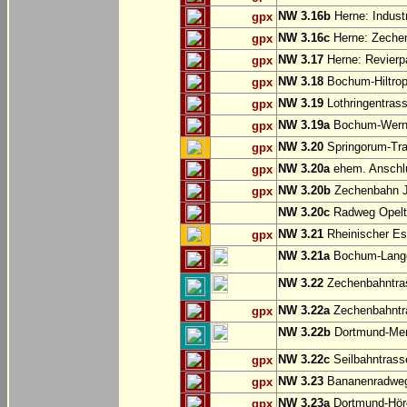
NW 3.16b
Herne: Indust
gpx
NW 3.16c
Herne: Zechen
gpx
NW 3.17
Herne: Revierp
gpx
NW 3.18
Bochum-Hiltrop
gpx
NW 3.19
Lothringentras
gpx
NW 3.19a
Bochum-Werne:
gpx
NW 3.20
Springorum-Tr
gpx
NW 3.20a
ehem. Anschlu
gpx
NW 3.20b
Zechenbahn Ju
gpx
NW 3.20c
Radweg Opelt
NW 3.21
Rheinischer Es
gpx
NW 3.21a
Bochum-Langen
NW 3.22
Zechenbahntras
NW 3.22a
Zechenbahntra
gpx
NW 3.22b
Dortmund-Men
NW 3.22c
Seilbahntrass
gpx
NW 3.23
Bananenradweg
gpx
NW 3.23a
Dortmund-Hör
gpx