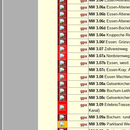
NW 3.06
Essen-Altenes
gpx
NW 3.06a
Essen-Alteness
gpx
NW 3.06b
Essen-Altenes
gpx
NW 3.06c
Essen-Altenes
gpx
NW 3.06d
Essen-Bochold
gpx
NW 3.06e
Kruppsche Ri
gpx
NW 3.06f
Essen: Grünzu
gpx
NW 3.07
Zollvereinweg:
gpx
NW 3.07a
Nordsternweg:
gpx
NW 3.07b
Essen, westl.
gpx
NW 3.07c
Essen-Kray: A
NW 3.08
Essen Mechtenb
gpx
NW 3.08a
Gelsenkirchen
gpx
NW 3.08b
Bochum-Leithe
gpx
NW 3.08c
Gelsenkirchen
gpx
NW 3.09
ErlebnisTrasse
gpx
Kanal)
NW 3.09a
Bochum: rund
gpx
NW 3.09b
Parkband Wes
gpx