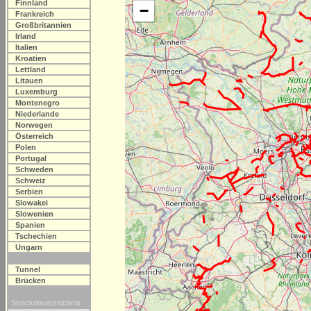
Finnland
−
Frankreich
Großbritannien
Irland
Italien
Kroatien
Lettland
Litauen
Luxemburg
Montenegro
Niederlande
Norwegen
Österreich
Polen
Portugal
Schweden
Schweiz
Serbien
Slowakei
Slowenien
Spanien
Tschechien
Ungarn
Tunnel
Brücken
Streckenverzeichnis