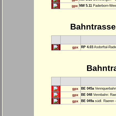
NW 5.11
Paderborn-Wew
gpx
Bahntrass
RP 4.03
Asdorftal-Radw
gpx
Bahntr
BE 045a
Vennquerbahn
gpx
BE 048
Vennbahn: Raer
gpx
BE 049a
südl. Raeren 
gpx