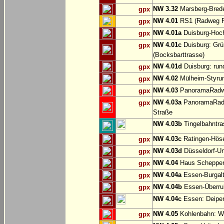
NW 3.32
Marsberg-Brede
gpx
NW 4.01
RS1 (Radweg Rh
gpx
NW 4.01a
Duisburg-Hoch
gpx
NW 4.01c
Duisburg: Grü
gpx
(Bocksbarttrasse)
NW 4.01d
Duisburg: run
gpx
NW 4.02
Mülheim-Styru
gpx
NW 4.03
PanoramaRadweg
gpx
NW 4.03a
PanoramaRadwe
gpx
Straße
NW 4.03b
Tingelbahntras
NW 4.03c
Ratingen-Hös
gpx
NW 4.03d
Düsseldorf-Un
gpx
NW 4.04
Haus Scheppen
gpx
NW 4.04a
Essen-Burgalt
gpx
NW 4.04b
Essen-Überruh
gpx
NW 4.04c
Essen: Deipe
NW 4.05
Kohlenbahn: Wu
gpx