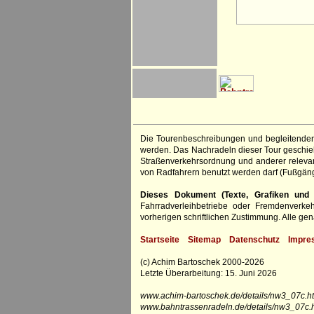
Die Tourenbeschreibungen und begleitenden
werden. Das Nachradeln dieser Tour geschieht
Straßenverkehrsordnung und anderer relevan
von Radfahrern benutzt werden darf (Fußgän
Dieses Dokument (Texte, Grafiken und F
Fahrradverleihbetriebe oder Fremdenverke
vorherigen schriftlichen Zustimmung. Alle 
Startseite
Sitemap
Datenschutz
Impre
(c) Achim Bartoschek 2000-2026
Letzte Überarbeitung: 15. Juni 2026
www.achim-bartoschek.de/details/nw3_07c.ht
www.bahntrassenradeln.de/details/nw3_07c.