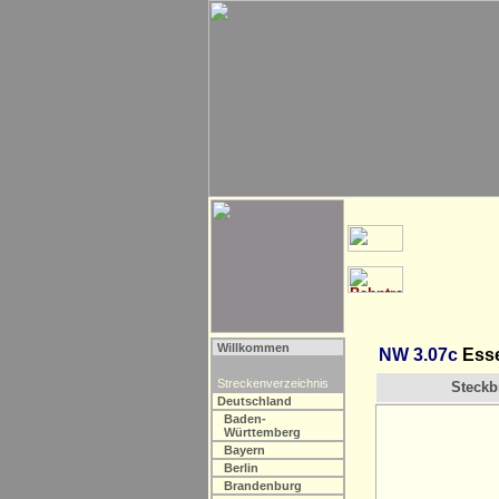
Willkommen
NW 3.07c
Esse
Streckenverzeichnis
Steckbr
Deutschland
Baden-
Württemberg
Bayern
Berlin
Brandenburg