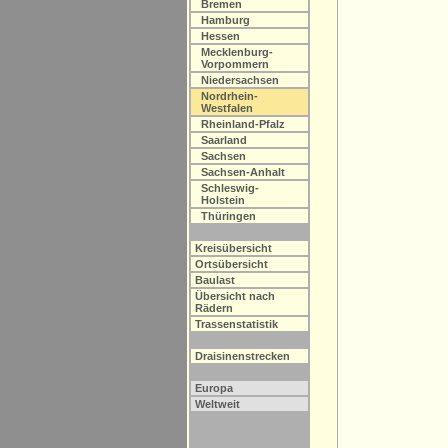
Bremen
Hamburg
Hessen
Mecklenburg-
Vorpommern
Niedersachsen
Nordrhein-
Westfalen
Rheinland-Pfalz
Saarland
Sachsen
Sachsen-Anhalt
Schleswig-
Holstein
Thüringen
Kreisübersicht
Ortsübersicht
Baulast
Übersicht nach
Rädern
Trassenstatistik
Draisinenstrecken
Europa
Weltweit