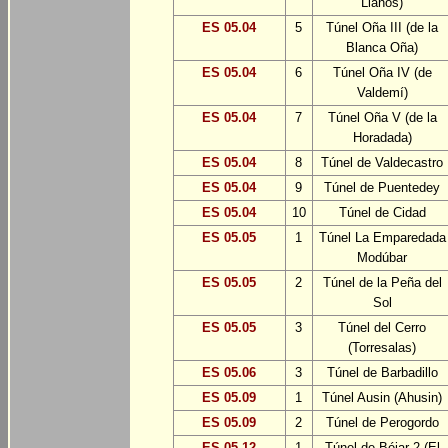
Llanos)
ES 05.04
5
Túnel Oña III (de la
Blanca Oña)
ES 05.04
6
Túnel Oña IV (de
Valdemí)
ES 05.04
7
Túnel Oña V (de la
Horadada)
ES 05.04
8
Túnel de Valdecastro
ES 05.04
9
Túnel de Puentedey
ES 05.04
10
Túnel de Cidad
ES 05.05
1
Túnel La Emparedada
Modúbar
ES 05.05
2
Túnel de la Peña del
Sol
ES 05.05
3
Túnel del Cerro
(Torresalas)
ES 05.06
3
Túnel de Barbadillo
ES 05.09
1
Túnel Ausin (Ahusin)
ES 05.09
2
Túnel de Perogordo
ES 05.12
1
Túnel de Béjar 2 (El