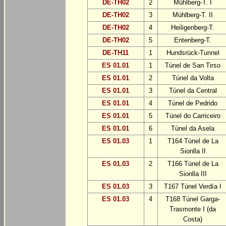
DE-TH02
2
Mühlberg-T. I
DE-TH02
3
Mühlberg-T. II
DE-TH02
4
Heiligenberg-T.
DE-TH02
5
Entenberg-T.
DE-TH11
1
Hundsrück-Tunnel
ES 01.01
1
Túnel de San Tirso
ES 01.01
2
Túnel da Volta
ES 01.01
3
Túnel da Central
ES 01.01
4
Túnel de Pedrido
ES 01.01
5
Túnel do Carriceiro
ES 01.01
6
Túnel da Asela
ES 01.03
1
T164 Túnel de La
Sionlla II
ES 01.03
2
T166 Túnel de La
Sionlla III
ES 01.03
3
T167 Túnel Verdía I
ES 01.03
4
T168 Túnel Garga-
Trasmonte I (da
Costa)