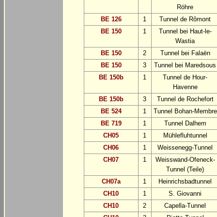
Röhre
BE 126
1
Tunnel de Rômont
BE 150
1
Tunnel bei Haut-le-
Wastia
BE 150
2
Tunnel bei Falaën
BE 150
3
Tunnel bei Maredsous
BE 150b
1
Tunnel de Hour-
Havenne
BE 150b
3
Tunnel de Rochefort
BE 524
1
Tunnel Bohan-Membre
BE 719
1
Tunnel Dalhem
CH05
1
Mühlefluhtunnel
CH06
1
Weissenegg-Tunnel
CH07
1
Weisswand-Ofeneck-
Tunnel (Teile)
CH07a
1
Heinrichsbadtunnel
CH10
1
S. Giovanni
CH10
2
Capella-Tunnel