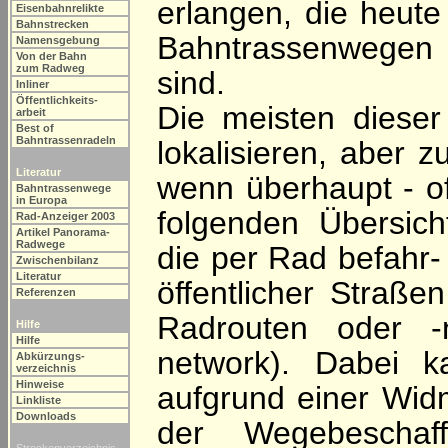
erlangen, die heute 
Eisenbahnrelikte
Bahnstrecken
Bahntrassenwegen 
Namensgebung
Von der Bahn
zum Radweg
sind.
Inliner
Öffentlichkeits-
Die meisten dieser
arbeit
Best of
Bahntrassenradeln
lokalisieren, aber 
Literatur
wenn überhaupt - of
Bahntrassenwege
in Europa
folgenden Übersic
Rad-Anzeiger 2003
Artikel Panorama-
Radwege
die per Rad befahr-
Zwischenbilanz
Literatur
öffentlicher Straße
Referenzen
Radrouten oder -n
Hilfe
Hilfe
network). Dabei k
Abkürzungs-
verzeichnis
Hinweise
aufgrund einer Wi
Linkliste
Downloads
der Wegebeschaff