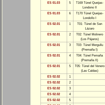
ES 01.03
5
T169 Túnel Queijas-
Londono II
ES 01.03
6
T170 Túnel Queijas-
Londoño I
ES 02.01
1
T01: Túnel de San
Lázaro
ES 02.01
2
T02: Túnel Molinero
(Los Pájaros)
ES 02.01
3
T03: Túnel Mergullu
(Premaña I)
ES 02.01
4
T04: Túnel Pemaña
(Premaña II)
ES 02.01
5
T05: Túnel del Venero
(Las Caldas)
ES 02.02
1
ES 02.02
2
ES 02.02
3
ES 02.02
4
ES 02.02
5