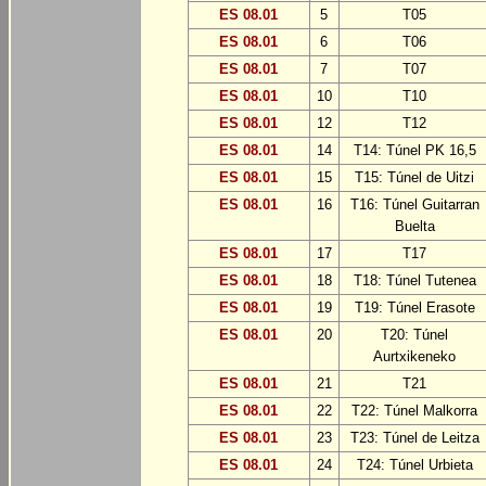
ES 08.01
5
T05
ES 08.01
6
T06
ES 08.01
7
T07
ES 08.01
10
T10
ES 08.01
12
T12
ES 08.01
14
T14: Túnel PK 16,5
ES 08.01
15
T15: Túnel de Uitzi
ES 08.01
16
T16: Túnel Guitarran
Buelta
ES 08.01
17
T17
ES 08.01
18
T18: Túnel Tutenea
ES 08.01
19
T19: Túnel Erasote
ES 08.01
20
T20: Túnel
Aurtxikeneko
ES 08.01
21
T21
ES 08.01
22
T22: Túnel Malkorra
ES 08.01
23
T23: Túnel de Leitza
ES 08.01
24
T24: Túnel Urbieta