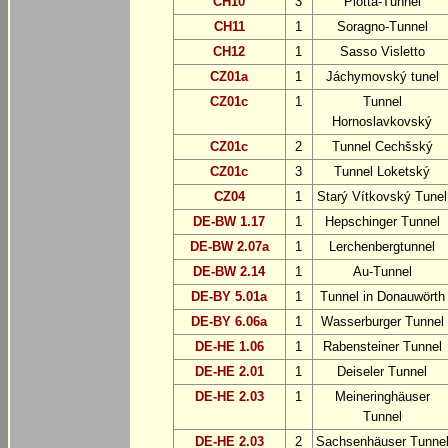
CH10
3
Piotta-Tunnel
CH11
1
Soragno-Tunnel
CH12
1
Sasso Visletto
CZ01a
1
Jáchymovský tunel
CZ01c
1
Tunnel
Hornoslavkovský
CZ01c
2
Tunnel Cechšský
CZ01c
3
Tunnel Loketský
CZ04
1
Starý Vítkovský Tunel
DE-BW 1.17
1
Hepschinger Tunnel
DE-BW 2.07a
1
Lerchenbergtunnel
DE-BW 2.14
1
Au-Tunnel
DE-BY 5.01a
1
Tunnel in Donauwörth
DE-BY 6.06a
1
Wasserburger Tunnel
DE-HE 1.06
1
Rabensteiner Tunnel
DE-HE 2.01
1
Deiseler Tunnel
DE-HE 2.03
1
Meineringhäuser
Tunnel
DE-HE 2.03
2
Sachsenhäuser Tunne