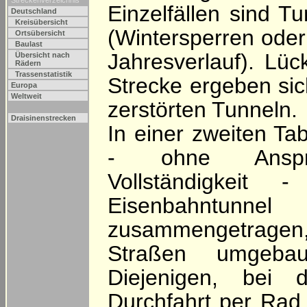
Streckenverzeichnis
Einzelfällen sind T
Deutschland
Kreisübersicht
(Wintersperren oder
Ortsübersicht
Baulast
Jahresverlauf). Lü
Übersicht nach
Rädern
Trassenstatistik
Strecke ergeben sic
Europa
Weltweit
zerstörten Tunneln.
Draisinenstrecken
In einer zweiten Ta
- ohne Ansp
Vollständigkeit -
Eisenbahntunnel
zusammengetrage
Straßen umgebau
Diejenigen, bei 
Durchfahrt per Rad 