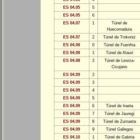
ES 04.05
5
ES 04.05
6
ES 04.07
1
Túnel de
Huecomadura
ES 04.07
2
Túnel de Trokoniz
ES 04.08
0
Túnel de Fuenfria
ES 04.08
1
Túnel de Atauri
ES 04.08
2
Túnel de Leorza-
Cicujano
ES 04.09
2
ES 04.09
3
ES 04.09
4
ES 04.09
5
ES 04.09
6
Túnel de Iraeta
ES 04.09
7
Túnel de Jauregi
ES 04.09
8
Túnel de Zumaeta
ES 04.09
9
Túnel Gallegos
ES 04.10
1
Túnel de Gabiria