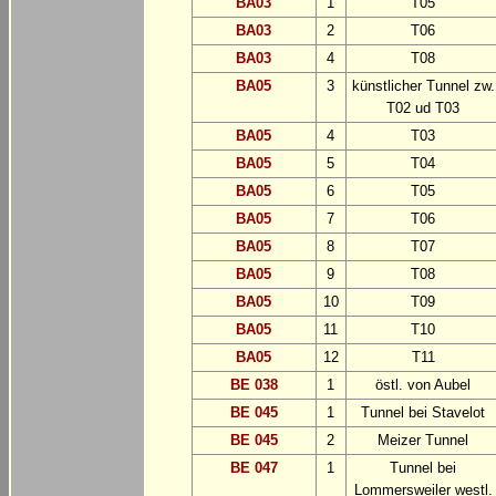
BA03
1
T05
BA03
2
T06
BA03
4
T08
BA05
3
künstlicher Tunnel zw.
T02 ud T03
BA05
4
T03
BA05
5
T04
BA05
6
T05
BA05
7
T06
BA05
8
T07
BA05
9
T08
BA05
10
T09
BA05
11
T10
BA05
12
T11
BE 038
1
östl. von Aubel
BE 045
1
Tunnel bei Stavelot
BE 045
2
Meizer Tunnel
BE 047
1
Tunnel bei
Lommersweiler westl.