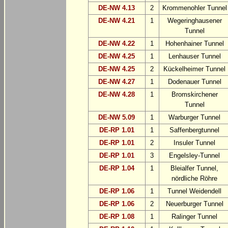
DE-NW 4.13
2
Krommenohler Tunnel
DE-NW 4.21
1
Wegeringhausener
Tunnel
DE-NW 4.22
1
Hohenhainer Tunnel
DE-NW 4.25
1
Lenhauser Tunnel
DE-NW 4.25
2
Kückelheimer Tunnel
DE-NW 4.27
1
Dodenauer Tunnel
DE-NW 4.28
1
Bromskirchener
Tunnel
DE-NW 5.09
1
Warburger Tunnel
DE-RP 1.01
1
Saffenbergtunnel
DE-RP 1.01
2
Insuler Tunnel
DE-RP 1.01
3
Engelsley-Tunnel
DE-RP 1.04
1
Bleialfer Tunnel,
nördliche Röhre
DE-RP 1.06
1
Tunnel Weidendell
DE-RP 1.06
2
Neuerburger Tunnel
DE-RP 1.08
1
Ralinger Tunnel