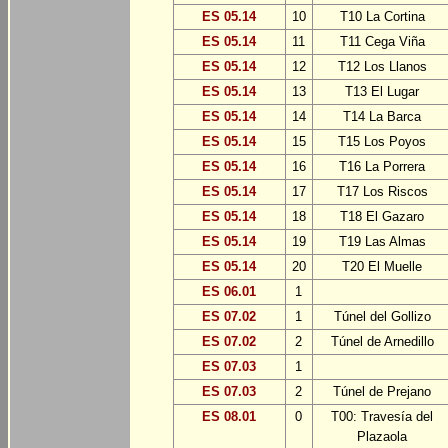
ES 05.14
10
T10 La Cortina
ES 05.14
11
T11 Cega Viña
ES 05.14
12
T12 Los Llanos
ES 05.14
13
T13 El Lugar
ES 05.14
14
T14 La Barca
ES 05.14
15
T15 Los Poyos
ES 05.14
16
T16 La Porrera
ES 05.14
17
T17 Los Riscos
ES 05.14
18
T18 El Gazaro
ES 05.14
19
T19 Las Almas
ES 05.14
20
T20 El Muelle
ES 06.01
1
ES 07.02
1
Túnel del Gollizo
ES 07.02
2
Túnel de Arnedillo
ES 07.03
1
ES 07.03
2
Túnel de Prejano
ES 08.01
0
T00: Travesía del
Plazaola