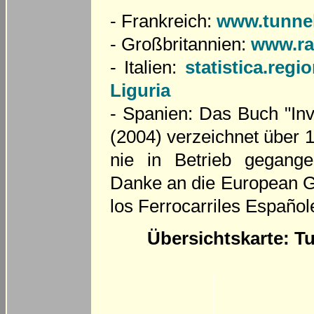
- Frankreich:
www.tunnel
- Großbritannien:
www.ra
- Italien:
statistica.regio
Liguria
- Spanien: Das Buch "Inv
(2004) verzeichnet über 1
nie in Betrieb gegange
Danke an die European G
los Ferrocarriles Españo
Übersichtskarte: 