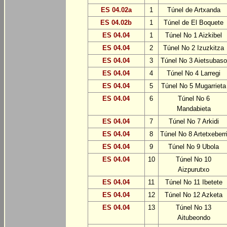
ES 04.02a
1
Túnel de Artxanda
ES 04.02b
1
Túnel de El Boquete
ES 04.04
1
Túnel No 1 Aizkibel
ES 04.04
2
Túnel No 2 Izuzkitza
ES 04.04
3
Túnel No 3 Aietsubaso
ES 04.04
4
Túnel No 4 Larregi
ES 04.04
5
Túnel No 5 Mugarrieta
ES 04.04
6
Túnel No 6
Mandabieta
ES 04.04
7
Túnel No 7 Arkidi
ES 04.04
8
Túnel No 8 Artetxeberr
ES 04.04
9
Túnel No 9 Ubola
ES 04.04
10
Túnel No 10
Aizpurutxo
ES 04.04
11
Túnel No 11 Ibetete
ES 04.04
12
Túnel No 12 Azketa
ES 04.04
13
Túnel No 13
Aitubeondo