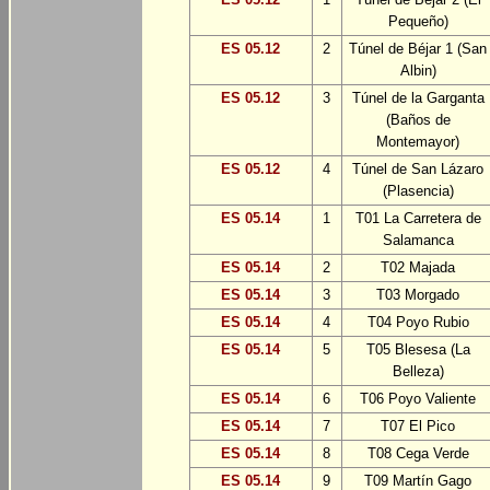
Pequeño)
ES 05.12
2
Túnel de Béjar 1 (San
Albin)
ES 05.12
3
Túnel de la Garganta
(Baños de
Montemayor)
ES 05.12
4
Túnel de San Lázaro
(Plasencia)
ES 05.14
1
T01 La Carretera de
Salamanca
ES 05.14
2
T02 Majada
ES 05.14
3
T03 Morgado
ES 05.14
4
T04 Poyo Rubio
ES 05.14
5
T05 Blesesa (La
Belleza)
ES 05.14
6
T06 Poyo Valiente
ES 05.14
7
T07 El Pico
ES 05.14
8
T08 Cega Verde
ES 05.14
9
T09 Martín Gago