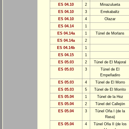
ES 04.10
2
Minazulueta
ES 04.10
3
Errekabaltz
ES 04.10
4
Olazar
ES 04.14
1
ES 04.14a
1
Túnel de Morlans
ES 04.14a
2
ES 04.14b
1
ES 04.15
1
ES 05.03
2
Túnel de El Majoral
ES 05.03
3
Túnel de El
Empeñadiro
ES 05.03
4
Túnel de El Morro
ES 05.03
5
Túnel de El Morrito
ES 05.04
1
Túnel de la Hoz
ES 05.04
2
Túnel del Callejón
ES 05.04
3
Túnel Oña I (de la
Rasa)
ES 05.04
4
Túnel Oña II (de los