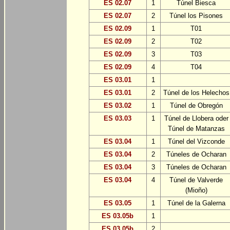
ES 02.07
1
Túnel Biesca
ES 02.07
2
Túnel los Pisones
ES 02.09
1
T01
ES 02.09
2
T02
ES 02.09
3
T03
ES 02.09
4
T04
ES 03.01
1
ES 03.01
2
Túnel de los Helechos
ES 03.02
1
Túnel de Obregón
ES 03.03
1
Túnel de Llobera oder
Túnel de Matanzas
ES 03.04
1
Túnel del Vizconde
ES 03.04
2
Túneles de Ocharan
ES 03.04
3
Túneles de Ocharan
ES 03.04
4
Túnel de Valverde
(Mioño)
ES 03.05
1
Túnel de la Galerna
ES 03.05b
1
ES 03.05b
2