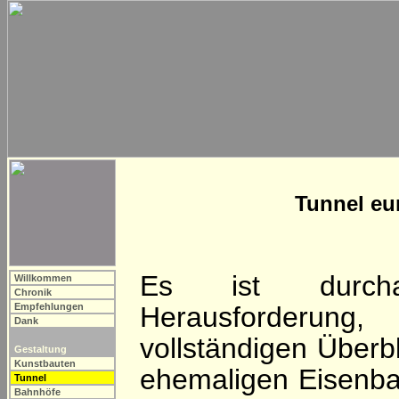
Tunnel eu
Es ist durch
Willkommen
Chronik
Empfehlungen
Herausforderu
Dank
vollständigen Überbl
Gestaltung
Kunstbauten
ehemaligen Eisenba
Tunnel
Bahnhöfe