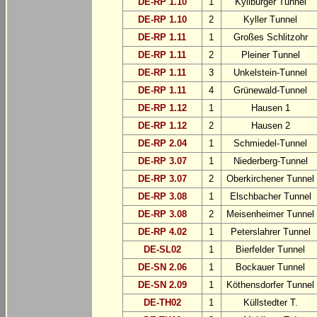
DE-RP 1.10
1
Kyllburger Tunnel
DE-RP 1.10
2
Kyller Tunnel
DE-RP 1.11
1
Großes Schlitzohr
DE-RP 1.11
2
Pleiner Tunnel
DE-RP 1.11
3
Unkelstein-Tunnel
DE-RP 1.11
4
Grünewald-Tunnel
DE-RP 1.12
1
Hausen 1
DE-RP 1.12
2
Hausen 2
DE-RP 2.04
1
Schmiedel-Tunnel
DE-RP 3.07
1
Niederberg-Tunnel
DE-RP 3.07
2
Oberkirchener Tunnel
DE-RP 3.08
1
Elschbacher Tunnel
DE-RP 3.08
2
Meisenheimer Tunnel
DE-RP 4.02
1
Peterslahrer Tunnel
DE-SL02
1
Bierfelder Tunnel
DE-SN 2.06
1
Bockauer Tunnel
DE-SN 2.09
1
Köthensdorfer Tunnel
DE-TH02
1
Küllstedter T.