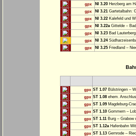
NI 3.20
Herzberg am Ha
gpx
NI 3.21
Gartetalbahn: 
gpx
NI 3.22
Kalefeld und Wi
gpx
NI 3.22a
Gittelde – Ba
gpx
NI 3.23
Bad Lauterberg
gpx
NI 3.24
Südharzeisenba
gpx
NI 3.25
Friedland – Nie
gpx
Bah
ST 1.07
Bülstringen – W
gpx
ST 1.08
ehem. Anschlu
gpx
ST 1.09
Magdeburg-Craca
gpx
ST 1.10
Gommern – Lobu
gpx
ST 1.11
Burg – Grabow u
gpx
ST 1.12a
Hafenbahn Wit
gpx
ST 1.13
Gernrode – Ried
gpx