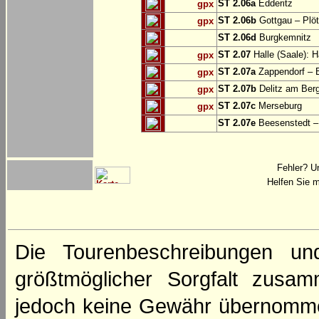
ST 2.06a
Edderitz
gpx
ST 2.06b
Gottgau – Plö
gpx
ST 2.06d
Burgkemnitz
ST 2.07
Halle (Saale): H
gpx
ST 2.07a
Zappendorf – 
gpx
ST 2.07b
Delitz am Ber
gpx
ST 2.07c
Merseburg
gpx
ST 2.07e
Beesenstedt – 
Fehler? U
Helfen Sie m
Die Tourenbeschreibungen un
größtmöglicher Sorgfalt zusamm
jedoch keine Gewähr übernomme