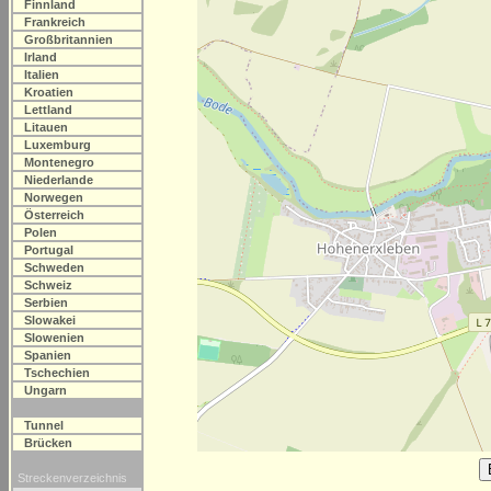
Finnland
Frankreich
Großbritannien
Irland
Italien
Kroatien
Lettland
Litauen
Luxemburg
Montenegro
Niederlande
Norwegen
Österreich
Polen
Portugal
Schweden
Schweiz
Serbien
Slowakei
Slowenien
Spanien
Tschechien
Ungarn
Tunnel
Brücken
Streckenverzeichnis