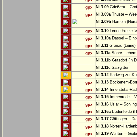
NI 3.09
Grießem – Groß
gpx
NI 3.09a
Thüste – Wee
gpx
NI 3.09b
Hameln (Nords
NI 3.10
Lenne-Freizeit
gpx
NI 3.10a
Dassel – Einb
gpx
NI 3.11
Gronau (Leine) 
gpx
NI 3.11a
Söhre – ehem. 
gpx
NI 3.11b
Grasdorf (in D
NI 3.11c
Salzgitter
NI 3.12
Radweg zur Kun
gpx
NI 3.13
Bockenem-Born
gpx
NI 3.14
Innerstetal-Rad
gpx
NI 3.15
Immenrode – V
gpx
NI 3.16
Uslar – Sohlin
gpx
NI 3.16a
Bodenfelde (H
gpx
NI 3.17
Göttingen – Dra
gpx
NI 3.18
Nörten-Hardenb
gpx
NI 3.19
Wulften – Gieb
gpx