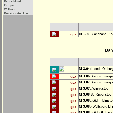
Deutschland
Europa
Weltweit
Draisinenstrecken
HE 2.01
Carlsbahn: Bad
gpx
Bah
NI 3.04d
Ilsede-Ölsburg
NI 3.06
Braunschweiger
gpx
NI 3.07
Braunschweig 
gpx
NI 3.07a
Winnigstedt
gpx
NI 3.08
Schöppenstedt
gpx
NI 3.08a
südl. Helmste
gpx
NI 3.08b
Wolfsburg-E
gpx
NI 3.08c
südöstlich vo
gpx