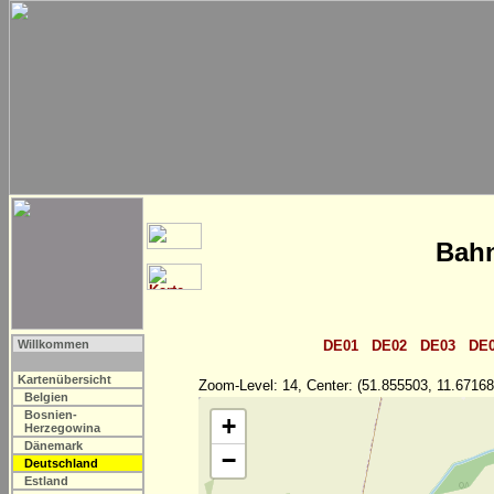
Bahn
Willkommen
DE01
DE02
DE03
DE
Kartenübersicht
Zoom-Level: 14, Center: (51.855503, 11.67168
Belgien
Bosnien-
+
Herzegowina
Dänemark
−
Deutschland
Estland