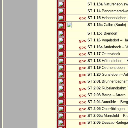
ST 1.13a
Naturerlebnisw
ST 1.14
Panoramaradweg 
ST 1.15
Hohenerxleben (
gpx
ST 1.15a
Calbe (Saale)
ST 1.15c
Biendorf
ST 1.16
Vogelsdorf – Ha
gpx
ST 1.16a
Anderbeck – W
gpx
ST 1.17
Osterwieck
gpx
ST 1.18
Hötensleben – 
gpx
ST 1.19
Oschersleben –
gpx
ST 1.20
Gunsleben – Ad
gpx
ST 2.01
Brunnenbachsm
gpx
ST 2.02
Rübelandbahn: T
gpx
ST 2.03
Berga – Artern
gpx
ST 2.04
Aumühle – Ber
gpx
ST 2.05
Oberröblingen – 
gpx
ST 2.05a
Mansfeld – Klo
gpx
ST 2.06
Dessau-Radegas
gpx