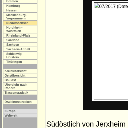
Bremen
Hamburg
Hessen
Mecklenburg-
Vorpommern
Niedersachsen
Nordrhein-
Westfalen
Rheinland-Pfalz
Saarland
Sachsen
Sachsen-Anhalt
Schleswig-
Holstein
Thüringen
Kreisübersicht
Ortsübersicht
Baulast
Übersicht nach
Rädern
Trassenstatistik
Draisinenstrecken
Europa
Weltweit
Südöstlich von Jerxheim 