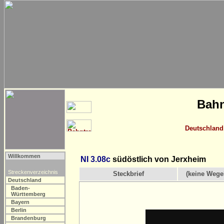
Bahn
Deutschland
Willkommen
NI 3.08c
südöstlich von Jerxheim
Streckenverzeichnis
Steckbrief
(keine Wege
Deutschland
Baden-
Württemberg
Bayern
Berlin
Brandenburg